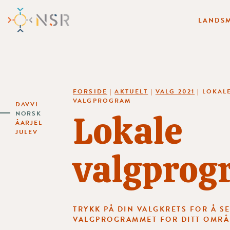
LANDSM
FORSIDE
|
AKTUELT
|
VALG 2021
|
LOKAL
VALGPROGRAM
DAVVI
Lokale
NORSK
ÅARJEL
JULEV
valgprog
TRYKK PÅ DIN VALGKRETS FOR Å S
VALGPROGRAMMET FOR DITT OMRÅ