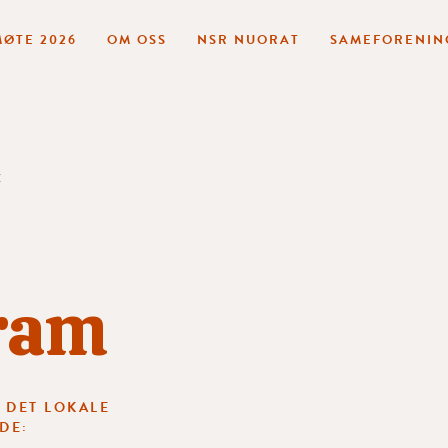
ØTE 2026
OM OSS
NSR NUORAT
SAMEFORENIN
E
ram
E DET LOKALE
DE: