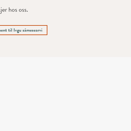
jer hos oss.
ent til Ivgu sámesearvi