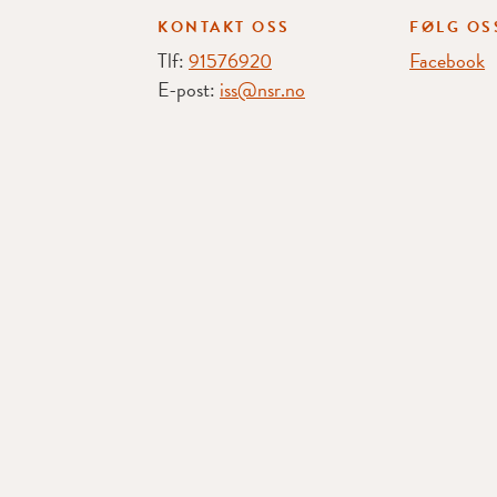
KONTAKT OSS
FØLG OS
Tlf:
91576920
Facebook
E-post:
iss@nsr.no