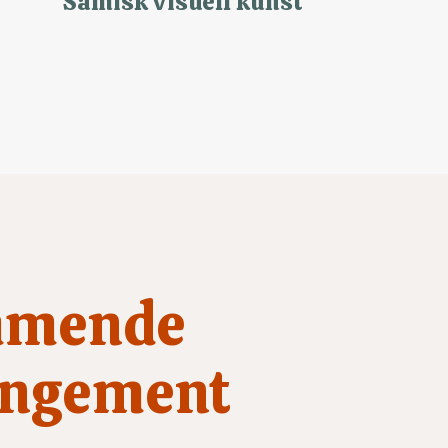
Samisk visuell kunst
mende
angement