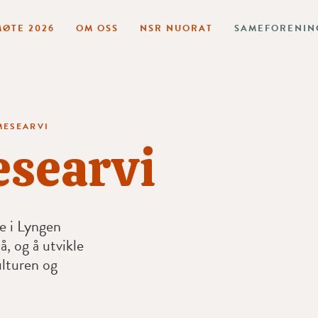
ØTE 2026
OM OSS
NSR NUORAT
SAMEFORENIN
MESEARVI
esearvi
le i Lyngen
å, og å utvikle
ulturen og