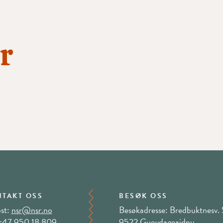
r
TAKT OSS
BESØK OSS
st:
nsr@nsr.no
Besøkadresse: Bredbuktnesv. 
+47 950 18 809
9522 Guovdageaidnu