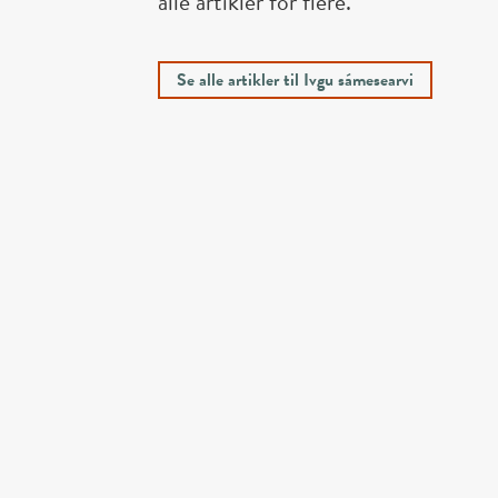
alle artikler for flere.
Se alle artikler til Ivgu sámesearvi