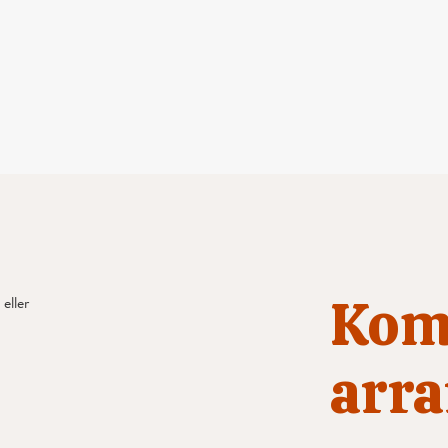
Kom
eller
arr