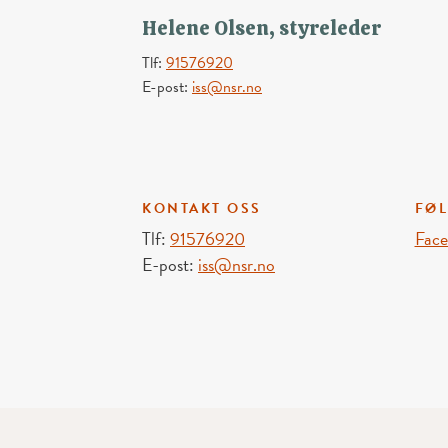
Helene Olsen, styreleder
Tlf:
91576920
E-post:
iss@nsr.no
KONTAKT OSS
FØL
Tlf:
91576920
Fac
E-post:
iss@nsr.no