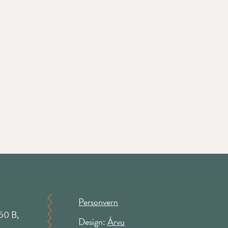
Personvern
50 B,
Design:
Árvu