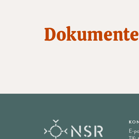
Dokumente
KON
E-po
Tlf: