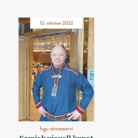
12. oktober 2022
Ivgu sámesearvi