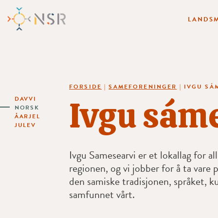
LANDSM
FORSIDE
|
SAMEFORENINGER
|
IVGU SÁ
Ivgu sám
DAVVI
NORSK
ÅARJEL
JULEV
Ivgu Samesearvi er et lokallag for al
regionen, og vi jobber for å ta vare p
den samiske tradisjonen, språket, k
samfunnet vårt.