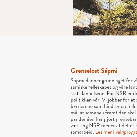
Grenseløst Sápmi
Sápmi danner grunnlaget for vå
samiske felleskapet og våre lan
statsdannelsene. For NSR er de
politikken vår. Vi jobber for e
barrierene som hindrer en fell
mål at samene i fremtiden skal
pandemien har gjort grensebar
vært, og NSR mener at det er be
samarbeid.
Les mer i valgprog