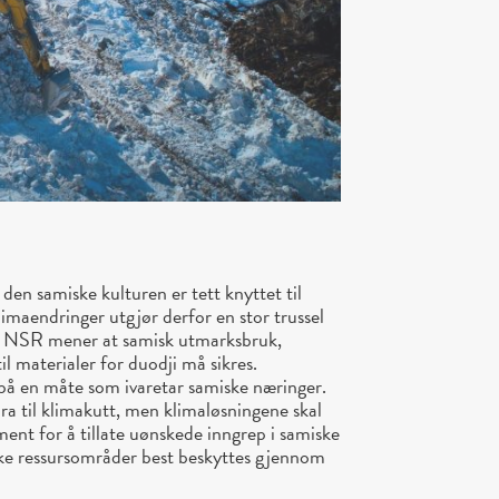
 den samiske kulturen er tett knyttet til
limaendringer utgjør derfor en stor trussel
. NSR mener at samisk utmarksbruk,
il materialer for duodji må sikres.
på en måte som ivaretar samiske næringer.
ra til klimakutt, men klimaløsningene skal
ment for å tillate uønskede inngrep i samiske
e ressursområder best beskyttes gjennom