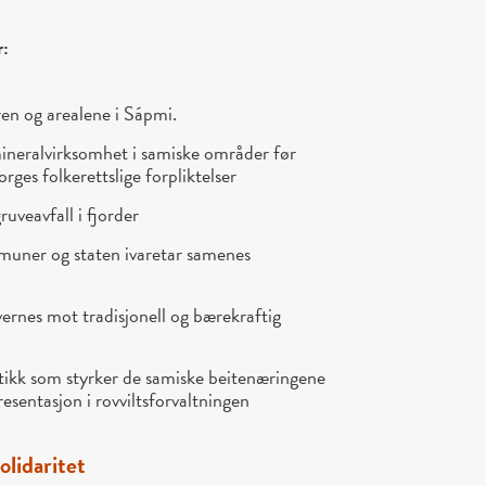
r:
ren og arealene i Sápmi.
mineralvirksomhet i samiske områder før
rges folkerettslige forpliktelser
uveavfall i fjorder
uner og staten ivaretar samenes
ernes mot tradisjonell og bærekraftig
itikk som styrker de samiske beitenæringene
esentasjon i rovviltsforvaltningen
olidaritet