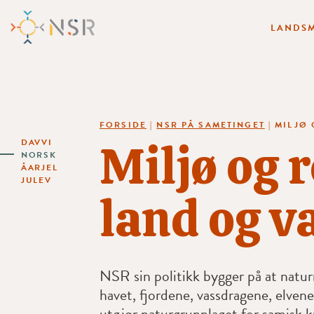
LANDSM
FORSIDE
|
NSR PÅ SAMETINGET
|
MILJØ 
Miljø og r
DAVVI
NORSK
ÅARJEL
JULEV
land og v
NSR sin politikk bygger på at natur
havet, fjordene, vassdragene, elvene
utgjør naturgrunnlaget for samisk k