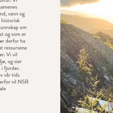
 samenes
and, vann og
historisk
g kunnskap om
st og som er
ør derfor ha
 at ressursene
r. Vi vil
jø, og sier
i fjorder.
v vår tids
derfor vil NSR
ale