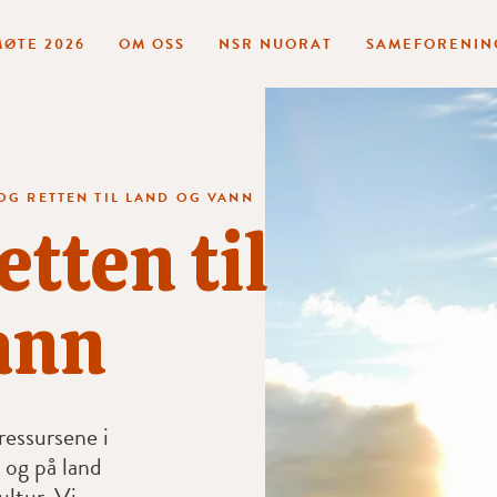
ØTE 2026
OM OSS
NSR NUORAT
SAMEFORENIN
OG RETTEN TIL LAND OG VANN
etten til
ann
ressursene i
 og på land
ultur. Vi