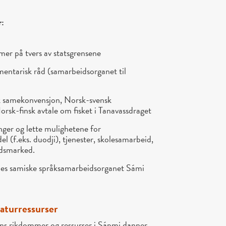
r:
er på tvers av statsgrensene
mentarisk råd (samarbeidsorganet til
k samekonvensjon, Norsk-svensk
rsk-finsk avtale om fisket i Tanavassdraget
nger og lette mulighetene for
l (f.eks. duodji), tjenester, skolesamarbeid,
idsmarked.
elles samiske språksamarbeidsorganet Sámi
naturressurser
ens rikdommer og ressurser i Sápmi danner