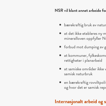
NSR vil blant annet arbeide fo
bærekraftig bruk av natu
at det ikke etableres ny 
mineralloven oppfyller No
forbud mot dumping av gr
at kommuner, fylkeskomm
rettigheter i planarbeid
at samiske områder ikke v
samisk naturbruk
en bærekraftig rovviltpol
og hvor det er samisk repr
Internasjonalt arbeid og s