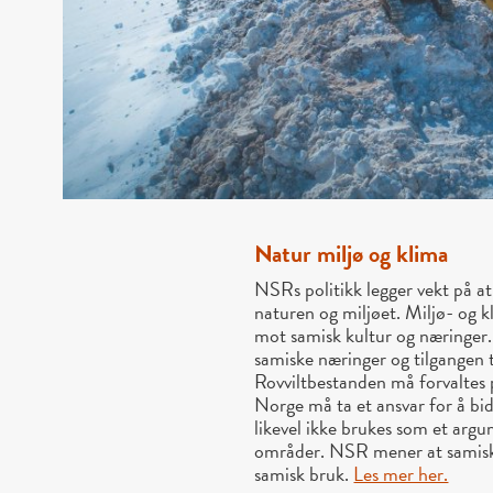
Natur miljø og klima
NSRs politikk legger vekt på at
naturen og miljøet. Miljø- og k
mot samisk kultur og næringer
samiske næringer og tilgangen t
Rovviltbestanden må forvaltes 
Norge må ta et ansvar for å bid
likevel ikke brukes som et argu
områder. NSR mener at samisk
samisk bruk.
Les mer her.