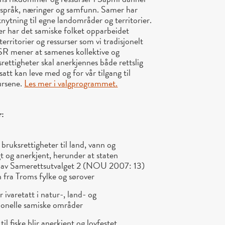
, språk, næringer og samfunn. Samer har
knytning til egne landområder og territorier.
r har det samiske folket opparbeidet
territorier og ressurser som vi tradisjonelt
 NSR mener at samenes kollektive og
rettigheter skal anerkjennes både rettslig
tsatt kan leve med og for vår tilgang til
ursene.
Les mer i valgprogrammet.
r:
ruksrettigheter til land, vann og
gt og anerkjent, herunder at staten
 av Samerettsutvalget 2 (NOU 2007: 13)
n fra Troms fylke og sørover
r ivaretatt i natur-, land- og
isjonelle samiske områder
il fiske blir anerkjent og lovfestet