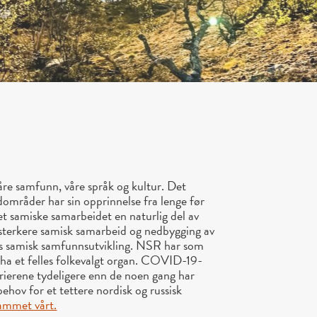
re samfunn, våre språk og kultur. Det
dområder har sin opprinnelse fra lenge før
t samiske samarbeidet en naturlig del av
t sterkere samisk samarbeid og nedbygging av
es samisk samfunnsutvikling. NSR har som
 ha et felles folkevalgt organ. COVID-19-
rierene tydeligere enn de noen gang har
hov for et tettere nordisk og russisk
rammet vårt.