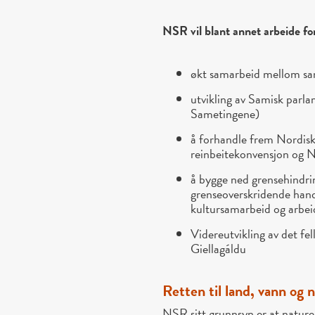
NSR vil blant annet arbeide fo
økt samarbeid mellom sam
utvikling av Samisk parla
Sametingene)
å forhandle frem Nordis
reinbeitekonvensjon og No
å bygge ned grensehindri
grenseoverskridende hande
kultursamarbeid og arbe
Videreutvikling av det f
Giellagáldu
Retten til land, vann og 
NSR sitt grunnsyn er at natur