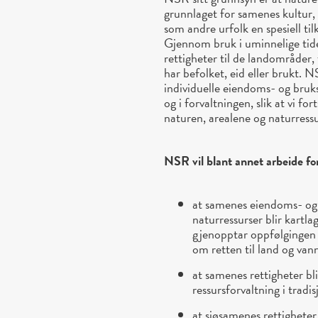
grunnlaget for samenes kultur
som andre urfolk en spesiell til
Gjennom bruk i uminnelige tide
rettigheter til de landområder, 
har befolket, eid eller brukt.
individuelle eiendoms- og bruks
og i forvaltningen, slik at vi for
naturen, arealene og naturress
NSR vil blant annet arbeide fo
at samenes eiendoms- og b
naturressurser blir kartla
gjenopptar oppfølgingen
om retten til land og van
at samenes rettigheter bli
ressursforvaltning i trad
at sjøsamenes rettigheter t