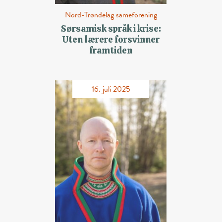
Nord-Trøndelag sameforening
Sørsamisk språk i krise:
Uten lærere forsvinner
framtiden
16. juli 2025