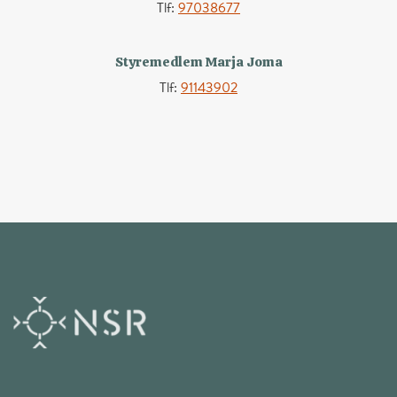
Tlf:
97038677
Styremedlem Marja Joma
Tlf:
91143902