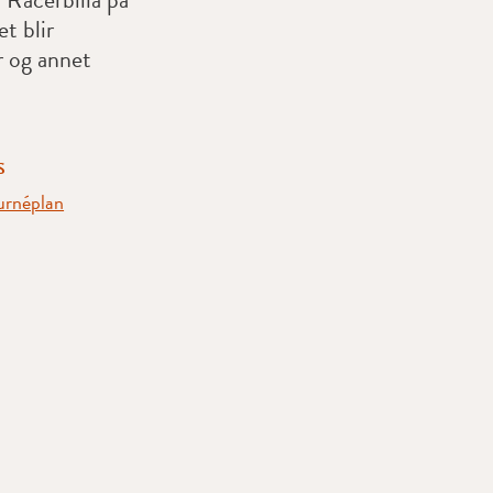
t blir
r og annet
S
turnéplan