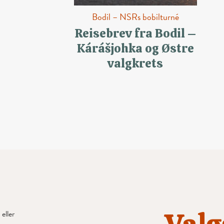
Bodil – NSRs bobilturné
Reisebrev fra Bodil –
Kárášjohka og Østre
valgkrets
eller