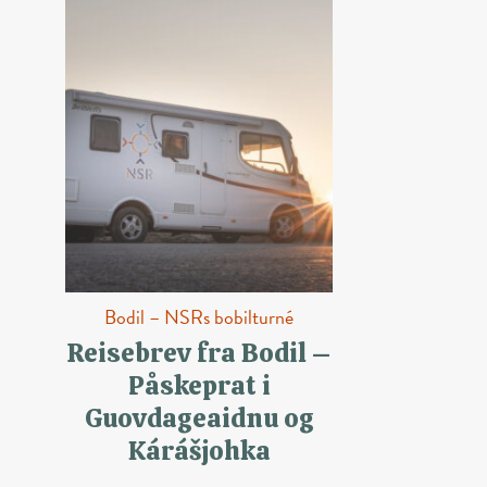
Bodil – NSRs bobilturné
Reisebrev fra Bodil –
Påskeprat i
Guovdageaidnu og
Kárášjohka