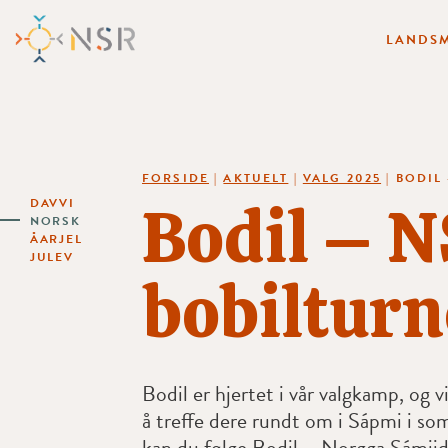
LANDSM
FORSIDE
|
AKTUELT
|
VALG 2025
|
BODIL
Bodil – 
DAVVI
NORSK
ÅARJEL
JULEV
bobilturn
Bodil er hjertet i vår valgkamp, og vi
å treffe dere rundt om i Sápmi i s
kan du følge Bodil – Norgga Sámiid