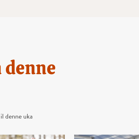
m denne
il denne uka