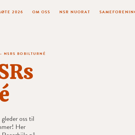
ØTE 2026
OM OSS
NSR NUORAT
SAMEFORENIN
 – NSRS BOBILTURNÉ
NSRs
é
 gleder oss til
ommer! Her
 Racerbiila på