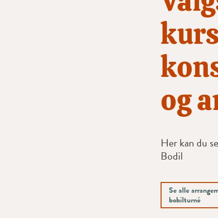
Valg
kurs
kons
og a
Her kan du se
Bodil
Se alle arrange
bobilturné