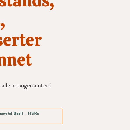
stands,
,
erter
nnet
 alle arrangementer i
ment til Bodil – NSRs