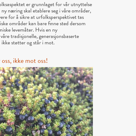
lksaspektet er grunnlaget for vår utnyttelse
 ny næring skal etablere seg i våre områder,
re for å sikre at urfolksperspektivet tas
miske områder kan bare finne sted dersom
samiske levemåter. Hvis en ny
våre tradisjonelle, generasjonsbaserte
kke støtter og står i mot.
v oss, ikke mot oss!