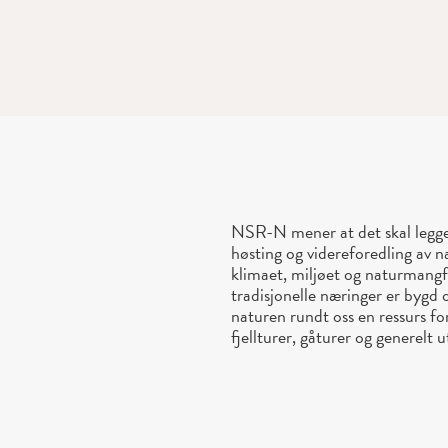
NSR-N mener at det skal legges 
høsting og videreforedling av na
klimaet, miljøet og naturmangfo
tradisjonelle næringer er bygd 
naturen rundt oss en ressurs for
fjellturer, gåturer og generelt