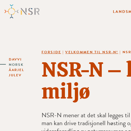
LANDSM
FORSIDE
|
VELKOMMEN TIL NSR-N!
|
NSR
NSR-N – 
DAVVI
NORSK
ÅARJEL
JULEV
miljø
NSR-N mener at det skal legges til 
man kan drive tradisjonell høsting o
videreforedling av naturressurser og