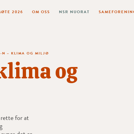
ØTE 2026
OM OSS
NSR NUORAT
SAMEFORENIN
-N – KLIMA OG MILJØ
klima og
rette for at
g
 synes det er