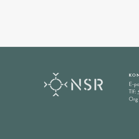
KON
E-po
Tlf:
Org 