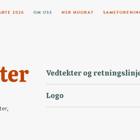
ØTE 2026
OM OSS
NSR NUORAT
SAMEFORENIN
ter
Vedtekter og retningslinj
Logo
er,