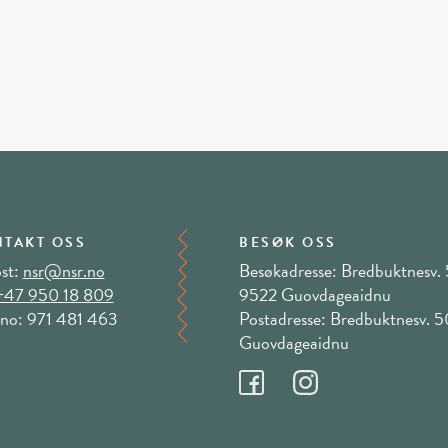
TAKT OSS
BESØK OSS
st:
nsr@nsr.no
Besøkadresse: Bredbuktnesv. 
+47 950 18 809
9522 Guovdageaidnu
no: 971 481 463
Postadresse: Bredbuktnesv. 
Guovdageaidnu