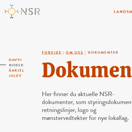
LANDSM
FORSIDE
|
OM OSS
|
DOKUMENTER
Dokumen
DAVVI
NORSK
ÅARJEL
JULEV
Her finner du aktuelle NSR-
dokumenter, som styringsdokument
retningslinjer, logo og
mønstervedtekter for nye lokallag.