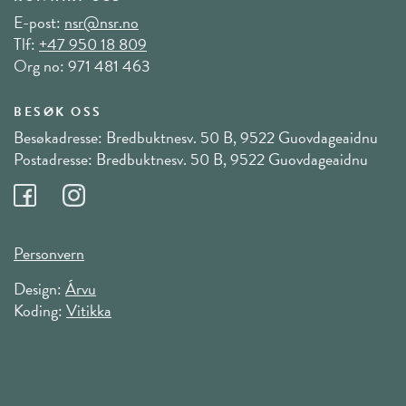
E-post:
nsr@nsr.no
Tlf:
+47 950 18 809
Org no: 971 481 463
BESØK OSS
Besøkadresse: Bredbuktnesv. 50 B, 9522 Guovdageaidnu
Postadresse: Bredbuktnesv. 50 B, 9522 Guovdageaidnu
Personvern
Design:
Árvu
Koding:
Vitikka