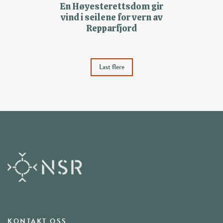
En Høyesterettsdom gir
vind i seilene for vern av
Repparfjord
Last flere
KONTAKT OSS