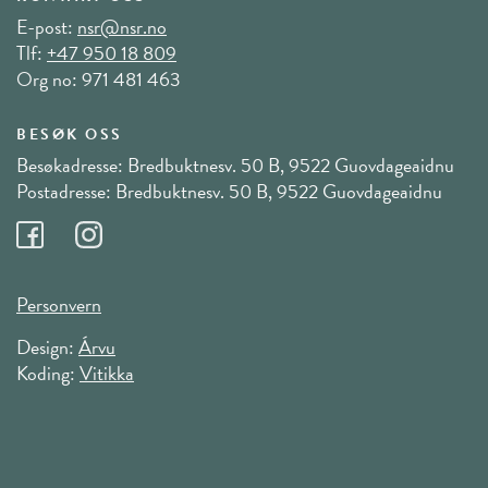
E-post:
nsr@nsr.no
Tlf:
+47 950 18 809
Org no: 971 481 463
BESØK OSS
Besøkadresse: Bredbuktnesv. 50 B, 9522 Guovdageaidnu
Postadresse: Bredbuktnesv. 50 B, 9522 Guovdageaidnu
Personvern
Design:
Árvu
Koding:
Vitikka