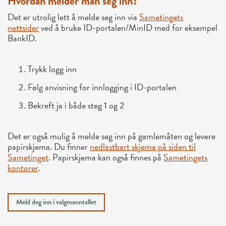
Hvordan melder man seg inn?
Det er utrolig lett å melde seg inn via
Sametingets
nettsider
ved å bruke ID-portalen/MinID med for eksempel
BankID.
Trykk logg inn
Følg anvisning for innlogging i ID-portalen
Bekreft ja i både steg 1 og 2
Det er også mulig å melde seg inn på gamlemåten og levere
papirskjema. Du finner
nedlastbart skjema på siden til
Sametinget
. Papirskjema kan også finnes på
Sametingets
kontorer
.
Meld deg inn i valgmanntallet