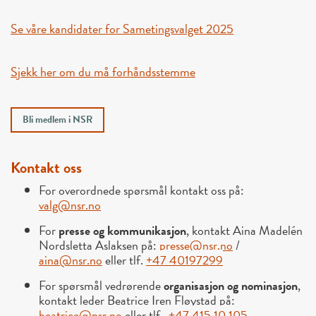
Se våre kandidater for Sametingsvalget 2025
Sjekk her om du må forhåndsstemme
Bli medlem i NSR
Kontakt oss
For overordnede spørsmål kontakt oss på:
valg@nsr.no
For
presse og kommunikasjon
, kontakt Aina Madelén
Nordsletta Aslaksen på:
presse@nsr.no
/
aina@nsr.no
eller tlf.
+47 40197299
For spørsmål vedrørende
organisasjon og nominasjon
,
kontakt leder Beatrice Iren Fløystad på:
beatrice@nsr.no
eller tlf.
+47 415 10 105