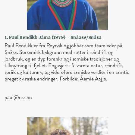
1. Paul Bendikk Jåma (1979) – Snåase/Snåsa
Paul Bendikk er fra Røyrvik og jobber som teamleder på
Snåsa. Sørsamisk bakgrunn med røtter i reindrift og
jordbruk, og en dyp forankring i samiske tradisjoner og
tilknytning til fjellet. Engasjert i å ivareta natur, reindrift,
språk og kulturarv, og videreføre samiske verdier i en samtid
preget av raske endringer. Forbilde; Åemie Aajja.
paul@nsr.no