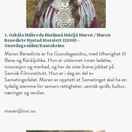
1. Oskála Mákreda Ristiinná Márjjá Maren / Maren
Benedicte Nystad Storslett (1996) –
Guovdageaidnu/Kautokeino
Maren Benedicte er fra Guovdageaidnu, med tilhørighet til
Reisa og Kárášjohka. Hun er utdannet innen ledelse,
innovasjon og marked, og har de siste årene jobbet på
Samisk Filminstitutt. Hun er i dag en del av
Sametingsrådet. Maren er opptatt at Sametinget skal ha en
tydelig stemme for samers rettigheter, samisk språk, kultur,
næringer og verdier.
maren@nsr.no