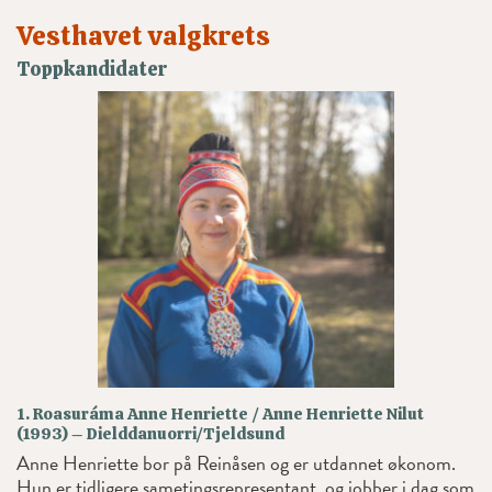
Vesthavet valgkrets
Toppkandidater
1. Roasuráma Anne Henriette / Anne Henriette Nilut
(1993) – Dielddanuorri/Tjeldsund
Anne Henriette bor på Reinåsen og er utdannet økonom.
Hun er tidligere sametingsrepresentant, og jobber i dag som