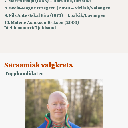
7. Martin Rimpi (1965) – Hárstták/Harstad
8. Svein-Magne Forsgren (1960) – Siellak/Salangen
9. Nils Ante Oskal Eira (1975) – Loabák/Lavangen
10. Malene Aslaksen-Eriksen (2003) –
Dielddanuorri/Tjeldsund
Sørsamisk valgkrets
Toppkandidater