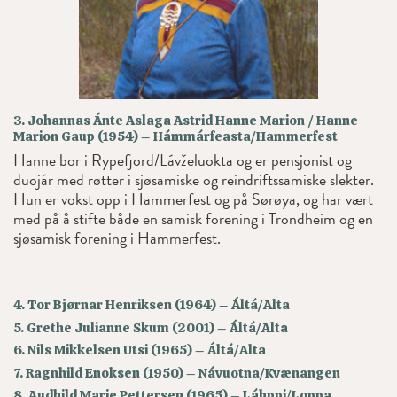
3. Johannas Ánte Aslaga Astrid Hanne Marion / Hanne
Marion Gaup (1954) – Hámmárfeasta/Hammerfest
Hanne bor i Rypefjord/Lávželuokta og er pensjonist og
duojár med røtter i sjøsamiske og reindriftssamiske slekter.
Hun er vokst opp i Hammerfest og på Sørøya, og har vært
med på å stifte både en samisk forening i Trondheim og en
sjøsamisk forening i Hammerfest.
4. Tor Bjørnar Henriksen (1964) – Áltá/Alta
5. Grethe Julianne Skum (2001) – Áltá/Alta
6. Nils Mikkelsen Utsi (1965) – Áltá/Alta
7. Ragnhild Enoksen (1950) – Návuotna/Kvænangen
8. Audhild Marie Pettersen (1965) – Láhppi/Loppa