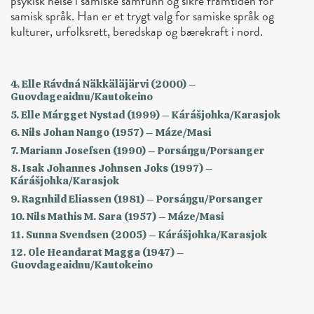
psykisk helse i samiske samfunn og sikre framtiden for
samisk språk. Han er et trygt valg for samiske språk og
kulturer, urfolksrett, beredskap og bærekraft i nord.
4. Elle Rávdná Näkkäläjärvi (2000) –
Guovdageaidnu/Kautokeino
5. Elle Márgget Nystad (1999) – Kárášjohka/Karasjok
6. Nils Johan Nango (1957) – Máze/Masi
7. Mariann Josefsen (1990) – Porsáŋgu/Porsanger
8. Isak Johannes Johnsen Joks (1997) –
Kárášjohka/Karasjok
9. Ragnhild Eliassen (1981) – Porsáŋgu/Porsanger
10. Nils Mathis M. Sara (1957) – Máze/Masi
11. Sunna Svendsen (2005) – Kárášjohka/Karasjok
12. Ole Heandarat Magga (1947) –
Guovdageaidnu/Kautokeino