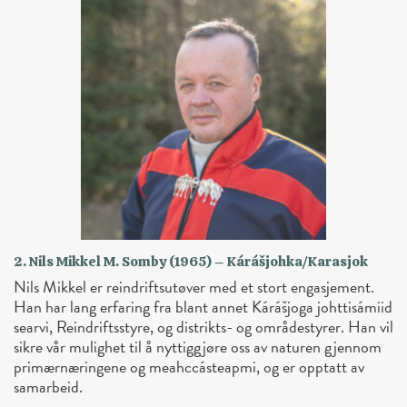
2. Nils Mikkel M. Somby (1965) – Kárášjohka/Karasjok
Nils Mikkel er reindriftsutøver med et stort engasjement.
Han har lang erfaring fra blant annet Kárášjoga johttisámiid
searvi, Reindriftsstyre, og distrikts- og områdestyrer. Han vil
sikre vår mulighet til å nyttiggjøre oss av naturen gjennom
primærnæringene og meahccásteapmi, og er opptatt av
samarbeid.