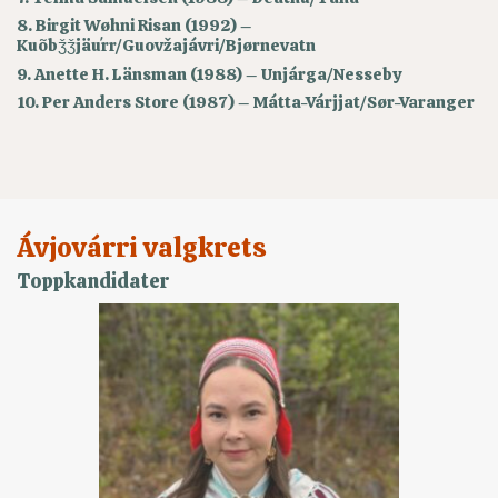
8. Birgit Wøhni Risan (1992) –
Kuõbǯǯjäuʹrr/Guovžajávri/Bjørnevatn
9. Anette H. Länsman (1988) – Unjárga/Nesseby
10. Per Anders Store (1987) – Mátta-Várjjat/Sør-Varanger
Ávjovárri valgkrets
Toppkandidater