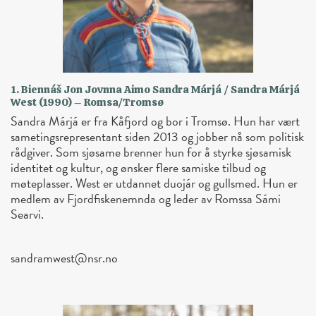
1. Biennáš Jon Jovnna Aimo Sandra Márjá / Sandra Márjá
West (1990) – Romsa/Tromsø
Sandra Márjá er fra Kåfjord og bor i Tromsø. Hun har vært
sametingsrepresentant siden 2013 og jobber nå som politisk
rådgiver. Som sjøsame brenner hun for å styrke sjøsamisk
identitet og kultur, og ønsker flere samiske tilbud og
møteplasser. West er utdannet duojár og gullsmed. Hun er
medlem av Fjordfiskenemnda og leder av Romssa Sámi
Searvi.
sandramwest@nsr.no