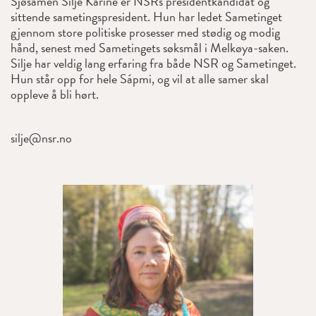
Sjøsamen Silje Karine er NSRs presidentkandidat og
sittende sametingspresident. Hun har ledet Sametinget
gjennom store politiske prosesser med stødig og modig
hånd, senest med Sametingets søksmål i Melkøya-saken.
Silje har veldig lang erfaring fra både NSR og Sametinget.
Hun står opp for hele Sápmi, og vil at alle samer skal
oppleve å bli hørt.
silje@nsr.no