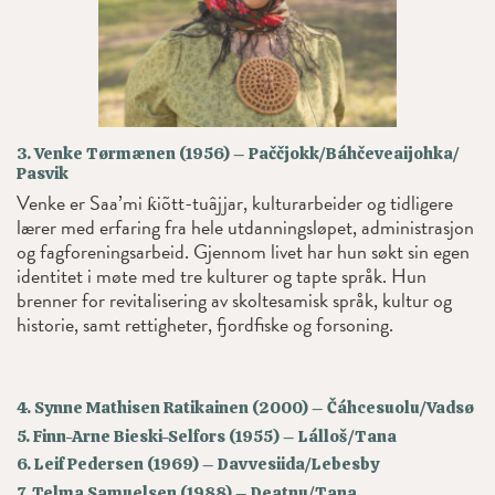
3. Venke Tørmænen (1956) – Paččjokk/Báhčeveaijohka/
Pasvik
Venke er Saa’mi ƙiõtt-tuâjjar, kulturarbeider og tidligere
lærer med erfaring fra hele utdanningsløpet, administrasjon
og fagforeningsarbeid. Gjennom livet har hun søkt sin egen
identitet i møte med tre kulturer og tapte språk. Hun
brenner for revitalisering av skoltesamisk språk, kultur og
historie, samt rettigheter, fjordfiske og forsoning.
4. Synne Mathisen Ratikainen (2000) – Čáhcesuolu/Vadsø
5. Finn-Arne Bieski-Selfors (1955) – Lálloš/Tana
6. Leif Pedersen (1969) – Davvesiida/Lebesby
7. Telma Samuelsen (1988) – Deatnu/Tana