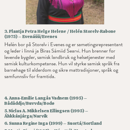
3. Plantja Petra Helge Helene / Helén Storelv-Rabone
(1975) – Evenášši/Evenes
Helén bor på Storelv i Evenes og er sametingsrepresentant
og leder i Iinná ja Biras Sámiid Searvi. Hun brenner for
levende bygder, samisk landbruk og helsetjenester med
samisk kulturkompetanse. Hun vil styrke samisk språk fra
barnehage til alderdom og sikre mattradisjoner, språk og
samfunnsliv for framtida.
4. Anna-Emilie Langås Vadnem (1995) –
Bådåddjo/Buvvda/Bodø
5. Niclas A. Mikkelsen Ellingsen (1995) –
Áhkkánjárga/Narvik
6. Sunna Regine Inga (1999) – Suortá/Sortland