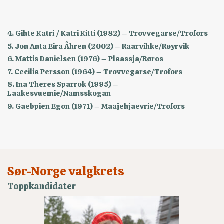
4. Gihte Katri / Katri Kitti (1982) – Trovvegarse/Trofors
5. Jon Anta Eira Åhren (2002) – Raarvihke/Røyrvik
6. Mattis Danielsen (1976) – Plaassja/Røros
7. Cecilia Persson (1964) – Trovvegarse/Trofors
8. Ina Theres Sparrok (1995) –
Laakesvuemie/Namsskogan
9. Gaebpien Egon (1971) – Maajehjaevrie/Trofors
Sør-Norge valgkrets
Toppkandidater