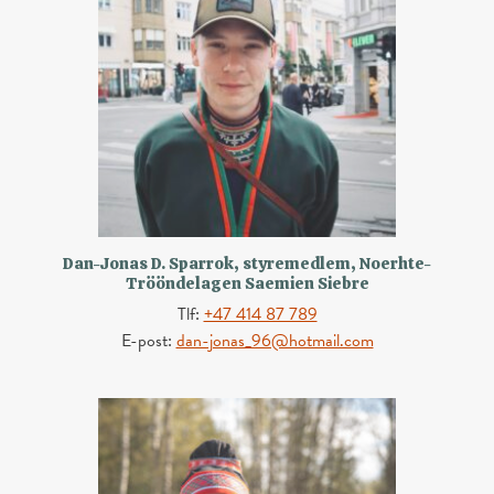
Dan-Jonas D. Sparrok, styremedlem, Noerhte-
Trööndelagen Saemien Siebre
Tlf:
+47 414 87 789
E-post:
dan-jonas_96@hotmail.com