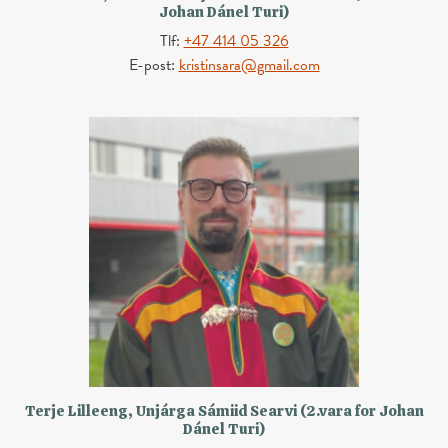
Johan Dánel Turi)
Tlf:
+47 414 05 326
E-post:
kristinsara@gmail.com
Terje Lilleeng, Unjárga Sámiid Searvi (2.vara for Johan
Dánel Turi)