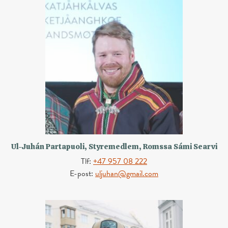
Ul-Juhán Partapuoli, Styremedlem, Romssa Sámi Searvi
Tlf:
+47 957 08 222
E-post:
uljuhan@gmail.com