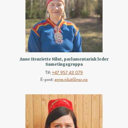
Anne Henriette Nilut, parlamentarisk leder
Sametingsgruppa
Tlf:
+47 957 43 079
E-post:
anne.nilut@nsr.no