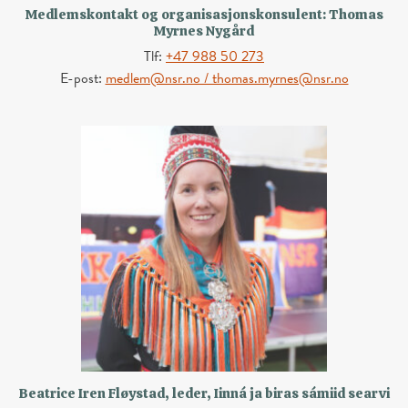
Medlemskontakt og organisasjonskonsulent: Thomas
Myrnes Nygård
Tlf:
+47 988 50 273
E-post:
medlem@nsr.no / thomas.myrnes@nsr.no
Beatrice Iren Fløystad, leder, Iinná ja biras sámiid searvi