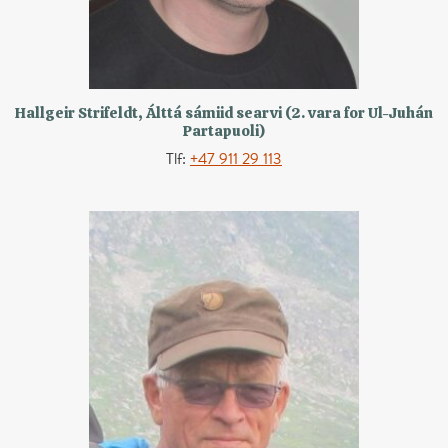
Hallgeir Strifeldt, Álttá sámiid searvi (2. vara for Ul-Juhán
Partapuoli)
Tlf:
+47 911 29 113