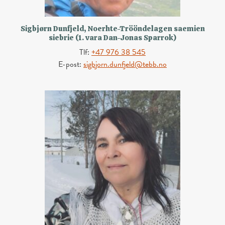
Sigbjørn Dunfjeld, Noerhte-Trööndelagen saemien
siebrie (1. vara Dan-Jonas Sparrok)
Tlf:
+47 976 38 545
E-post:
sigbjorn.dunfjeld@tebb.no