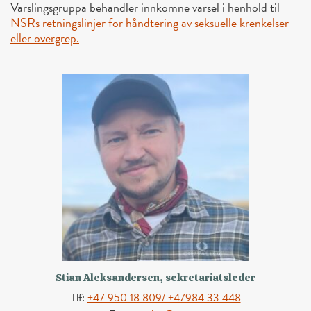
Varslingsgruppa behandler innkomne varsel i henhold til
NSRs retningslinjer for håndtering av seksuelle krenkelser
eller overgrep.
Stian Aleksandersen, sekretariatsleder
Tlf:
+47 950 18 809/ +47984 33 448