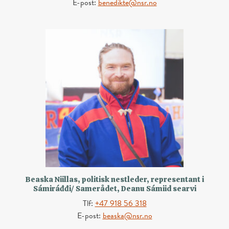
E-post:
benedikte@nsr.no
Beaska Niillas, politisk nestleder, representant i
Sámiráđđi/ Samerådet, Deanu Sámiid searvi
Tlf:
+47 918 56 318
E-post:
beaska@nsr.no