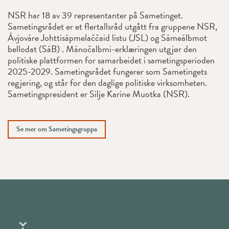
NSR har 18 av 39 representanter på Sametinget.
Sametingsrådet er et flertallsråd utgått fra gruppene NSR,
Ávjováre Johttisápmelaččaid listu (JSL) og Sámeálbmot
bellodat (SáB) . Mánočalbmi-erklæringen utgjør den
politiske plattformen for samarbeidet i sametingsperioden
2025-2029. Sametingsrådet fungerer som Sametingets
regjering, og står for den daglige politiske virksomheten.
Sametingspresident er Silje Karine Muotka (NSR).
Se mer om Sametingsgruppa