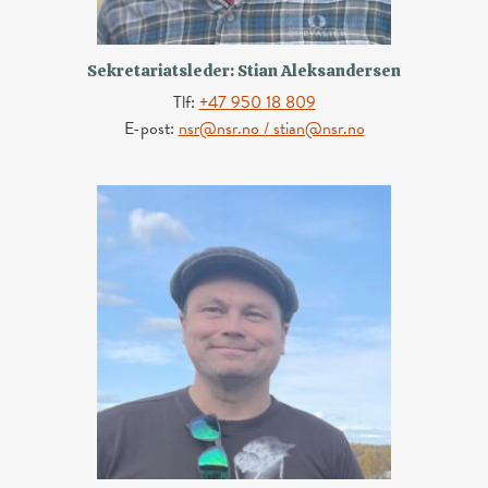
Sekretariatsleder: Stian Aleksandersen
Tlf:
+47 950 18 809
E-post:
nsr@nsr.no / stian@nsr.no