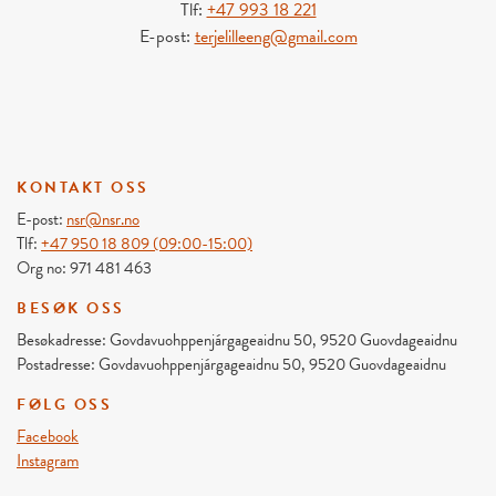
Tlf:
+47 993 18 221
E-post:
terjelilleeng@gmail.com
KONTAKT OSS
E-post:
nsr@nsr.no
Tlf:
+47 950 18 809 (09:00-15:00)
Org no: 971 481 463
BESØK OSS
Besøkadresse: Govdavuohppenjárgageaidnu 50, 9520 Guovdageaidnu
Postadresse: Govdavuohppenjárgageaidnu 50, 9520 Guovdageaidnu
FØLG OSS
Facebook
Instagram