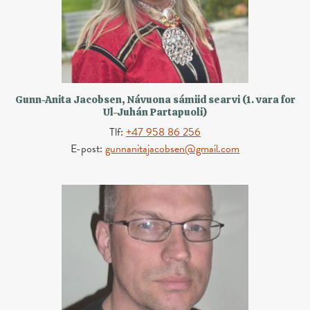
Gunn-Anita Jacobsen, Návuona sámiid searvi (1. vara for
Ul-Juhán Partapuoli)
Tlf:
+47 958 86 256
E-post:
gunnanitajacobsen@gmail.com