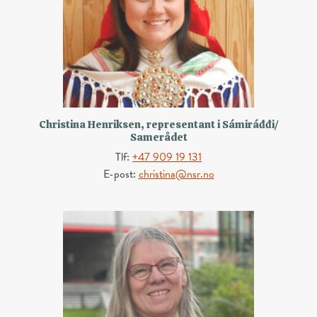
Christina Henriksen, representant i Sámiráđđi/
Samerådet
Tlf:
+47 909 19 131
E-post:
christina@nsr.no