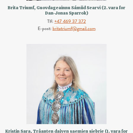
Brita Triumf, Guovdageainnu Sámiid Searvi (2. vara for
Dan-Jonas Sparrok)
Tlf:
+47 469 37 372
E-post:
britatriumf@gmail.com
Kristin Sara, Tråanten dajven saemien siebrie (1. vara for