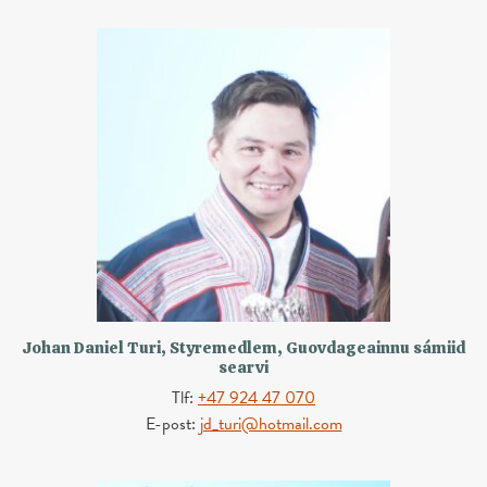
Johan Daniel Turi, Styremedlem, Guovdageainnu sámiid
searvi
Tlf:
+47 924 47 070
E-post:
jd_turi@hotmail.com