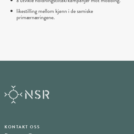
å utvikle holdningstiltak/kampanjer mot mobbing.
likestilling mellom kjønn i de samiske
primærnæringene.
KONTAKT OSS