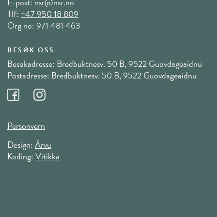
E-post:
nsr@nsr.no
Tlf:
+47 950 18 809
Org no: 971 481 463
BESØK OSS
Besøkadresse: Bredbuktnesv. 50 B, 9522 Guovdageaidnu
Postadresse: Bredbuktnesv. 50 B, 9522 Guovdageaidnu
Personvern
Design:
Árvu
Koding:
Vitikka