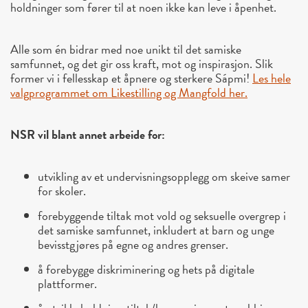
holdninger som fører til at noen ikke kan leve i åpenhet.
Alle som én bidrar med noe unikt til det samiske
samfunnet, og det gir oss kraft, mot og inspirasjon. Slik
former vi i fellesskap et åpnere og sterkere Sápmi!
Les hele
valgprogrammet om Likestilling og Mangfold her.
NSR vil blant annet arbeide for:
utvikling av et undervisningsopplegg om skeive samer
for skoler.
forebyggende tiltak mot vold og seksuelle overgrep i
det samiske samfunnet, inkludert at barn og unge
bevisstgjøres på egne og andres grenser.
å forebygge diskriminering og hets på digitale
plattformer.