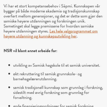
Vi har et stort kompetansebehov i Sápmi. Kunnskapen vår
bygger på både moderne akademia og tradisjonskunnskap
overført mellom generasjoner, og det er dette som gjør den
samiske høyere utdanningen og forskningen unik.
Sametinget skal legge premissene for hvordan samiske
høyere utdanningen styres.
Les hele valgprogrammet om
høyere utdanning og kunnskapsutvikling her
.
NSR vil blant annet arbeide for:
utvikling av Samisk høgskole til et samisk universitet.
økt rekruttering til samisk grunnskole- og
barnehagelærerutdanning.
samisk tradisjonell kunnskap som grunnlag i forskning,
sidestilt med øvrig forskning som grunnlag for
forvaltning.
gode finansieringsordninger for samisk forskning.