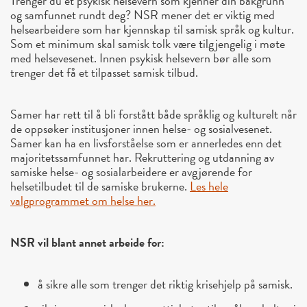
Trenger du et psykisk helsevern som kjenner din bakgrunn
og samfunnet rundt deg? NSR mener det er viktig med
helsearbeidere som har kjennskap til samisk språk og kultur.
Som et minimum skal samisk tolk være tilgjengelig i møte
med helsevesenet. Innen psykisk helsevern bør alle som
trenger det få et tilpasset samisk tilbud.
Samer har rett til å bli forstått både språklig og kulturelt når
de oppsøker institusjoner innen helse- og sosialvesenet.
Samer kan ha en livsforståelse som er annerledes enn det
majoritetssamfunnet har. Rekruttering og utdanning av
samiske helse- og sosialarbeidere er avgjørende for
helsetilbudet til de samiske brukerne.
Les hele
valgprogrammet om helse her.
NSR vil blant annet arbeide for:
å sikre alle som trenger det riktig krisehjelp på samisk.