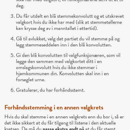
deg.
Du får utdelt en blå stemmekonvolutt og et utskrevet
valgkort hvis du ikke har med (slik at stemmetellerne
kan krysse deg av i manntallet i ettertid).
Gå til avlukket, velg det partiet du vil stemme på og
legg stemmeseddelen inn i den blå konvolutten.
Gi den blå konvolutten til valgfunksjonæren, som vil
legge den sammen med valgkortet ditt i en
omslagskonvolutt hvis du ikke stemmer i
hjemkommunen din. Konvolutten skal inn i en
forseglet urne.
Gratulerer, du har forhåndsstemt.
Forhåndsstemming i en annen valgkrets
Hvis du skal stemme i en annen valgkrets enn du bor i, så er
det ikke sikkert at du får tilgang til listene i den aktuelle
kretsen. Da må du
passe ekstra godt på
at du får stemt