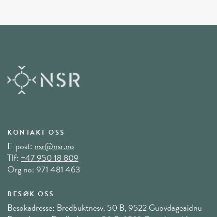
KONTAKT OSS
E-post:
nsr@nsr.no
Tlf:
+47 950 18 809
Org no: 971 481 463
BESØK OSS
Besøkadresse: Bredbuktnesv. 50 B, 9522 Guovdageaidnu