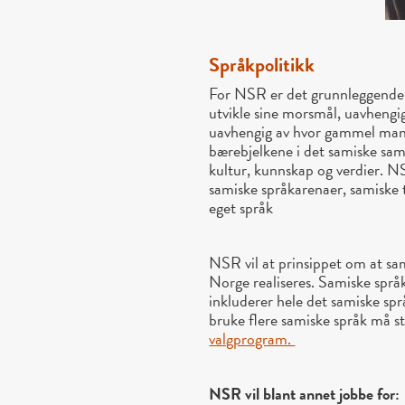
Språkpolitikk
For NSR er det grunnleggende at
utvikle sine morsmål, uavhengi
uavhengig av hvor gammel man
bærebjelkene i det samiske sam
kultur, kunnskap og verdier. NSR 
samiske språkarenaer, samiske 
eget språk
NSR vil at prinsippet om at sam
Norge realiseres. Samiske språk
inkluderer hele det samiske sp
bruke flere samiske språk må s
valgprogram.
NSR vil blant annet jobbe for: