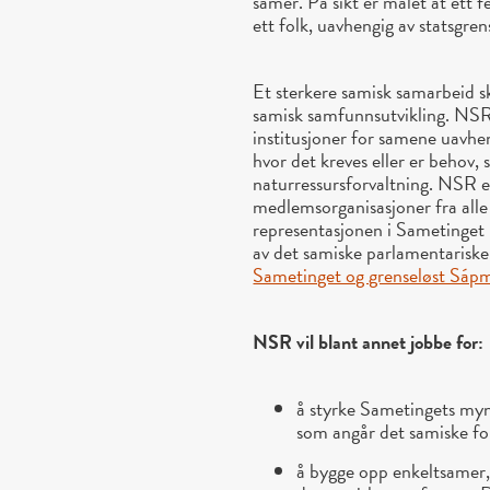
samer. På sikt er målet at ett 
ett folk, uavhengig av statsgren
Et sterkere samisk samarbeid s
samisk samfunnsutvikling. NSR 
institusjoner for samene uavhe
hvor det kreves eller er behov, 
naturressursforvaltning. NSR
medlemsorganisasjoner fra all
representasjonen i Sametinget p
av det samiske parlamentarisk
Sametinget og grenseløst Sáp
NSR vil blant annet jobbe for:
å styrke Sametingets myn
som angår det samiske fo
å bygge opp enkeltsamer,