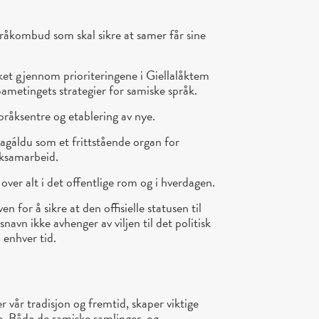
pråkombud som skal sikre at samer får sine
ket gjennom prioriteringene i Giellalåktem
metingets strategier for samiske språk.
språksentre og etablering av nye.
lagáldu som et frittstående organ for
åksamarbeid.
g over alt i det offentlige rom og i hverdagen.
n for å sikre at den offisielle statusen til
navn ikke avhenger av viljen til det politisk
 enhver tid.
r vår tradisjon og fremtid, skaper viktige
ie. Både de samiske samlinger, og