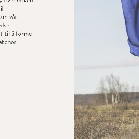
il
ur, vårt
yrke
 til å forme
tatenes