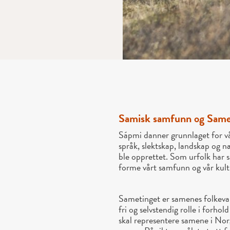
Samisk samfunn og Same
Sápmi danner grunnlaget for vå
språk, slektskap, landskap og n
ble opprettet. Som urfolk har s
forme vårt samfunn og vår kultu
Sametinget er samenes folkeval
fri og selvstendig rolle i forho
skal representere samene i Norg