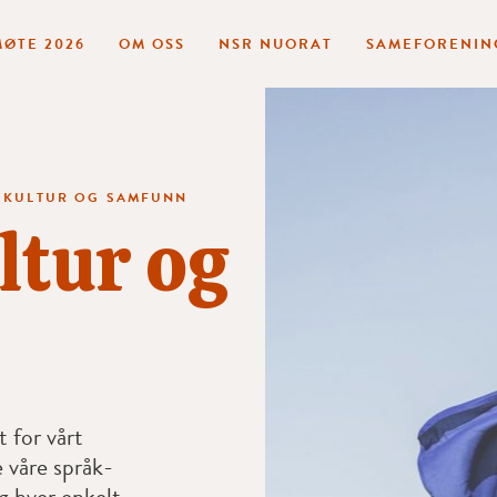
ØTE 2026
OM OSS
NSR NUORAT
SAMEFORENIN
, KULTUR OG SAMFUNN
ltur og
 for vårt
 våre språk-
g hver enkelt