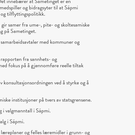
Det innebærer at Sametinget er en
, medspiller og bidragsyter til at Sápmi
og tilflyttingspolitikk.
 gir samer fra ume-, pite- og skoltesamiske
g på Sametinget.
de samarbeidsavtaler med kommuner og
 rapporten fra sannhets- og
d fokus på å gjennomføre reelle tiltak
av konsultasjonsordningen ved å styrke og å
amiske institusjoner på tvers av statsgrensene.
ng i valgmanntall i Sápmi.
valg i Sápmi.
e læreplaner og felles læremidler i grunn- og