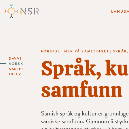
LANDSM
FORSIDE
|
NSR PÅ SAMETINGET
|
SPRÅK
Språk, ku
DAVVI
NORSK
ÅARJEL
JULEV
samfunn
Samisk språk og kultur er grunnlaget
samiske samfunn. Gjennom å styrke
og kulturarenaer, styrker vi Sápmi o