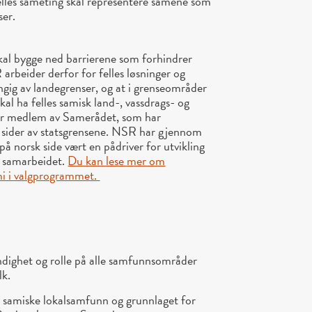
felles sameting skal representere samene som
ser.
kal bygge ned barrierene som forhindrer
arbeider derfor for felles løsninger og
ngig av landegrenser, og at i grenseområder
skal ha felles samisk land-, vassdrags- og
 er medlem av Samerådet, som har
e sider av statsgrensene. NSR har gjennom
å norsk side vært en pådriver for utvikling
e samarbeidet.
Du kan lese mer om
mi i valgprogrammet.
dighet og rolle på alle samfunnsområder
lk.
 samiske lokalsamfunn og grunnlaget for