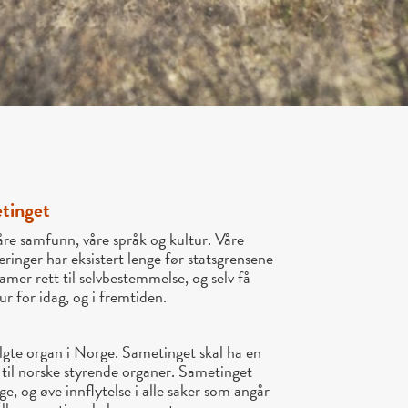
tinget
re samfunn, våre språk og kultur. Våre
æringer har eksistert lenge før statsgrensene
amer rett til selvbestemmelse, og selv få
r for idag, og i fremtiden.
gte organ i Norge. Sametinget skal ha en
ld til norske styrende organer. Sametinget
e, og øve innflytelse i alle saker som angår