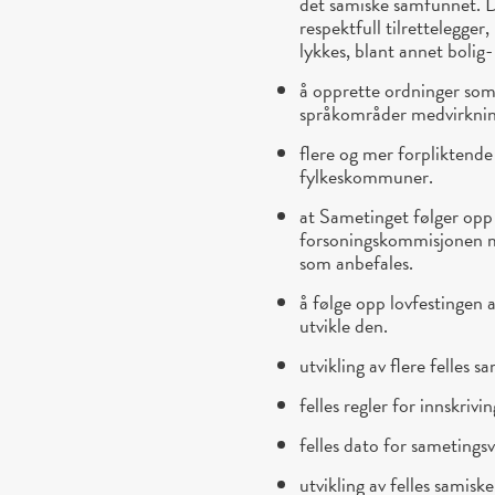
det samiske samfunnet. 
respektfull tilrettelegger
lykkes, blant annet bolig- 
å opprette ordninger som
språkområder medvirknin
flere og mer forplikten
fylkeskommuner.
at Sametinget følger opp
forsoningskommisjonen me
som anbefales.
å følge opp lovfestingen 
utvikle den.
utvikling av flere felles s
felles regler for innskrivi
felles dato for sametings
utvikling av felles samisk