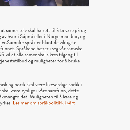
 samer selv skal ha rett til å ta vare på og
g av hvor i Sápmi eller i Norge man bor, og
 er.
Samiske språk er blant de viktigste
funnet. Språkene bærer i seg vår samiske
vil at alle samer skal sikres tilgang til
tjenestetilbud og muligheter for å bruke
isk og norsk skal være likeverdige språk i
 skal være synlige i våre samfunn, dette
råkmangfoldet. Muligheten til å lære og
tyrkes.
Les mer om språkpolitikk i vårt