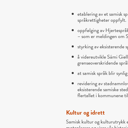
etablering av et samisk s
språkrettigheter oppfylt.
oppfølging av Hjertesprå
– som er meldingen om Sa
styrking av eksisterende 
å videreutvikle Sámi Giel
grenseoverskridende spr
at samisk språk blir synli
revidering av stadnamnlove
eksisterende samiske steds
flertallet i kommunene til
Kultur og idrett
Samisk kultur og kulturutrykk e
møteplasser og viser vår histor