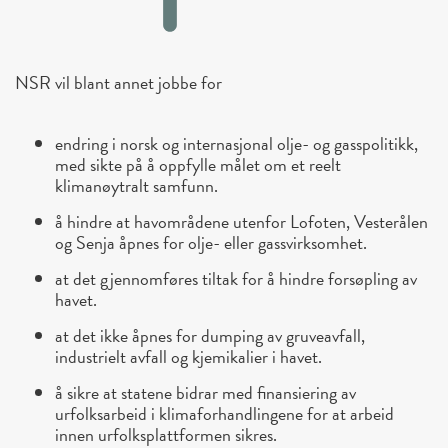
NSR vil blant annet jobbe for
endring i norsk og internasjonal olje- og gasspolitikk,
med sikte på å oppfylle målet om et reelt
klimanøytralt samfunn.
å hindre at havområdene utenfor Lofoten, Vesterålen
og Senja åpnes for olje- eller gassvirksomhet.
at det gjennomføres tiltak for å hindre forsøpling av
havet.
at det ikke åpnes for dumping av gruveavfall,
industrielt avfall og kjemikalier i havet.
å sikre at statene bidrar med finansiering av
urfolksarbeid i klimaforhandlingene for at arbeid
innen urfolksplattformen sikres.