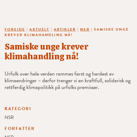
FORSIDE
|
AKTUELT
|
ARTIKLER
|
NSR
|
SAMISKE UNGE
KREVER KLIMAHANDLING NÅ!
Samiske unge krever
klimahandling nå!
Urfolk over hele verden rammes først og hardest av
klimaendringer – derfor trenger vi en kraftfull, solidarisk og
rettferdig klimapolitikk på urfolks premisser.
KATEGORI
NSR
FORFATTER