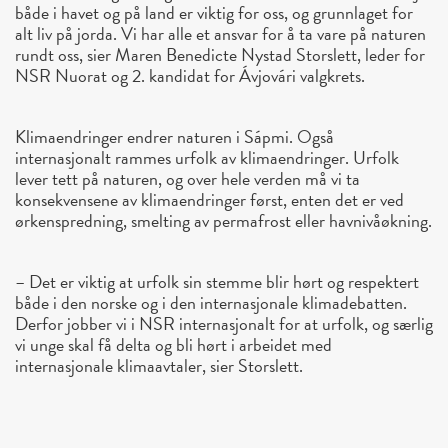
både i havet og på land er viktig for oss, og grunnlaget for
alt liv på jorda. Vi har alle et ansvar for å ta vare på naturen
rundt oss, sier Maren Benedicte Nystad Storslett, leder for
NSR Nuorat og 2. kandidat for Ávjovári valgkrets.
Klimaendringer endrer naturen i Sápmi. Også
internasjonalt rammes urfolk av klimaendringer. Urfolk
lever tett på naturen, og over hele verden må vi ta
konsekvensene av klimaendringer først, enten det er ved
ørkenspredning, smelting av permafrost eller havnivåøkning.
– Det er viktig at urfolk sin stemme blir hørt og respektert
både i den norske og i den internasjonale klimadebatten.
Derfor jobber vi i NSR internasjonalt for at urfolk, og særlig
vi unge skal få delta og bli hørt i arbeidet med
internasjonale klimaavtaler, sier Storslett.