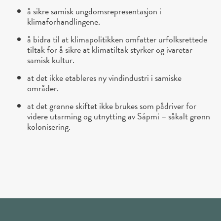
å sikre samisk ungdomsrepresentasjon i
klimaforhandlingene.
å bidra til at klimapolitikken omfatter urfolksrettede
tiltak for å sikre at klimatiltak styrker og ivaretar
samisk kultur.
at det ikke etableres ny vindindustri i samiske
områder.
at det grønne skiftet ikke brukes som pådriver for
videre utarming og utnytting av Sápmi – såkalt grønn
kolonisering.