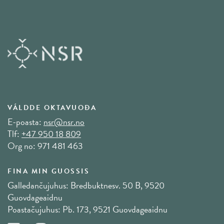
VÁLDDE OKTAVUOĐA
E-poasta:
nsr@nsr.no
Tlf:
+47 950 18 809
Org no: 971 481 463
FINA MIN GUOSSIS
Galledančujuhus: Bredbuktnesv. 50 B, 9520
Guovdageaidnu
Poastačujuhus: Pb. 173, 9521 Guovdageaidnu