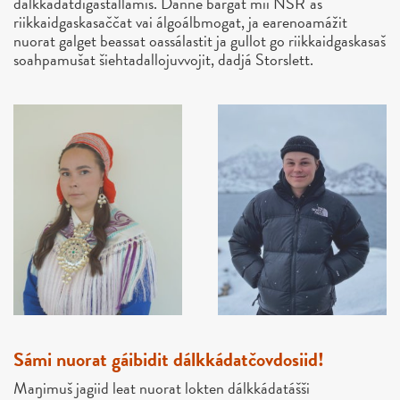
dálkkádatdigaštallamis. Danne bargat mii NSR`as
riikkaidgaskasaččat vai álgoálbmogat, ja earenoamážit
nuorat galget beassat oassálastit ja gullot go riikkaidgaskasaš
soahpamušat šiehtadallojuvvojit, dadjá Storslett.
Sámi nuorat gáibidit dálkkádatčovdosiid!
Maŋimuš jagiid leat nuorat lokten dálkkádatášši