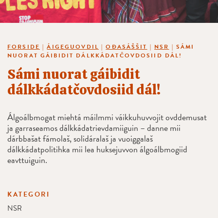
FORSIDE
|
ÁIGEGUOVDIL
|
OĐASÁŠŠIT
|
NSR
|
SÁMI
NUORAT GÁIBIDIT DÁLKKÁDATČOVDOSIID DÁL!
Sámi nuorat gáibidit
dálkkádatčovdosiid dál!
Álgoálbmogat miehtá máilmmi váikkuhuvvojit ovddemusat
ja garraseamos dálkkádatrievdamiiguin – danne mii
dárbbašat fámolaš, solidáralaš ja vuoiggalaš
dálkkádatpolitihka mii lea huksejuvvon álgoálbmogiid
eavttuiguin.
KATEGORI
NSR