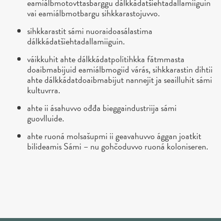
eamiálbmotovttasbarggu dálkkádatšiehtadallamiiguin
vai eamiálbmotbargu sihkkarastojuvvo.
sihkkarastit sámi nuoraidoasálastima
dálkkádatšiehtadallamiiguin.
váikkuhit ahte dálkkádatpolitihkka fátmmasta
doaibmabijuid eamiálbmogiid várás, sihkkarastin dihtii
ahte dálkkádatdoaibmabijut nannejit ja seailluhit sámi
kultuvrra.
ahte ii ásahuvvo ođđa bieggaindustriija sámi
guovlluide.
ahte ruoná molsašupmi ii geavahuvvo ággan joatkit
bilideamis Sámi – nu gohčoduvvo ruoná koloniseren.