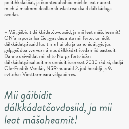
politihkalaččat, ja čuohteduháhiid mielde leat nuorat
miehtá máilmmi doallan skuvlastreaikkaid dálkkádaga
ovddas.
– Mii gáibidit dálkkádatčovdosiid, ja mii leat mášoheamit!
ON`a raporta lea čielggas das ahte mii fertet unnidit
dálkkádatgássaid luoitima hui olu ja oanehis áiggis jus
galggaš doaivva vearrámus dálkkádatrievdamiid eastadit.
Danne oaivvildat mii ahte Norga ferte iežas
dálkkádatgássaluoitima unnidit issorasat 2030 rádjai, dadjá
Ole-Fredrik Vandár, NSR-nuoraid 2. jođiheaddji ja 9.
evttohas Viesttarmeara válgabiirres.
Mii gáibidit
dálkkádatčovdosiid, ja mii
leat mášoheamit!