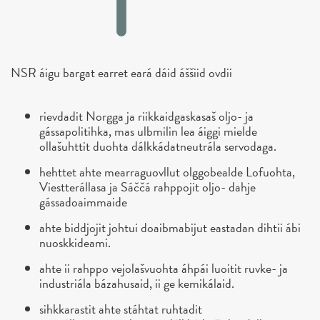
NSR áigu bargat earret eará dáid áššiid ovdii
rievdadit Norgga ja riikkaidgaskasaš oljo- ja
gássapolitihka, mas ulbmilin lea áiggi mielde
ollašuhttit duohta dálkkádatneutrála servodaga.
hehttet ahte mearraguovllut olggobealde Lofuohta,
Viestterállasa ja Sáččá rahppojit oljo- dahje
gássadoaimmaide
ahte biddjojit johtui doaibmabijut eastadan dihtii ábi
nuoskkideami.
ahte ii rahppo vejolašvuohta áhpái luoitit ruvke- ja
industriála bázahusaid, ii ge kemikálaid.
sihkkarastit ahte stáhtat ruhtadit