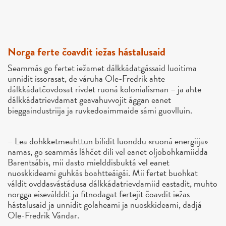
Norga ferte čoavdit iežas hástalusaid
Seammás go fertet iežamet dálkkádatgássaid luoitima
unnidit issorasat, de váruha Ole-Fredrik ahte
dálkkádatčovdosat rivdet ruoná kolonialisman – ja ahte
dálkkádatrievdamat geavahuvvojit ággan eanet
bieggaindustriija ja ruvkedoaimmaide sámi guovlluin.
– Lea dohkketmeahttun bilidit luonddu «ruoná energiija»
namas, go seammás láhčet dili vel eanet oljobohkamiidda
Barentsábis, mii dasto mielddisbuktá vel eanet
nuoskkideami guhkás boahtteáigái. Mii fertet buohkat
váldit ovddasvástádusa dálkkádatrievdamiid eastadit, muhto
norgga eiseválddit ja fitnodagat fertejit čoavdit iežas
hástalusaid ja unnidit golaheami ja nuoskkideami, dadjá
Ole-Fredrik Vándar.