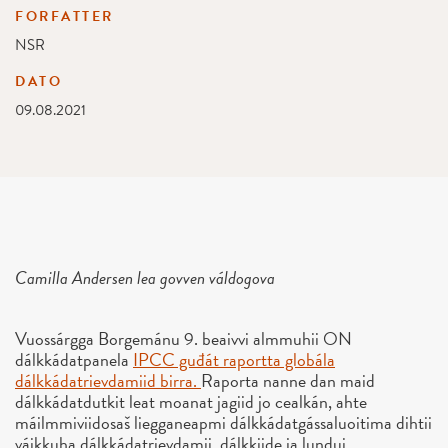
FORFATTER
NSR
DATO
09.08.2021
Camilla Andersen lea govven váldogova
Vuossárgga Borgemánu 9. beaivvi almmuhii ON
dálkkádatpanela
IPCC guđát raportta globála
dálkkádatrievdamiid birra.
Raporta nanne dan maid
dálkkádatdutkit leat moanat jagiid jo cealkán, ahte
máilmmiviidosaš liegganeapmi dálkkádatgássaluoitima dihtii
váikkuha dálkkádatrievdamii, dálkkiide ja lundui.