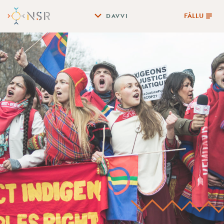
FÁLLU
DAVVI