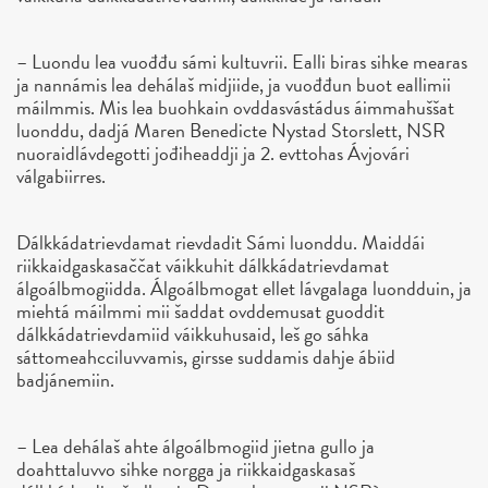
– Luondu lea vuođđu sámi kultuvrii. Ealli biras sihke mearas
ja nannámis lea dehálaš midjiide, ja vuođđun buot eallimii
máilmmis. Mis lea buohkain ovddasvástádus áimmahuššat
luonddu, dadjá Maren Benedicte Nystad Storslett, NSR
nuoraidlávdegotti jođiheaddji ja 2. evttohas Ávjovári
válgabiirres.
Dálkkádatrievdamat rievdadit Sámi luonddu. Maiddái
riikkaidgaskasaččat váikkuhit dálkkádatrievdamat
álgoálbmogiidda. Álgoálbmogat ellet lávgalaga luondduin, ja
miehtá máilmmi mii šaddat ovddemusat guoddit
dálkkádatrievdamiid váikkuhusaid, leš go sáhka
sáttomeahcciluvvamis, girsse suddamis dahje ábiid
badjánemiin.
– Lea dehálaš ahte álgoálbmogiid jietna gullo ja
doahttaluvvo sihke norgga ja riikkaidgaskasaš