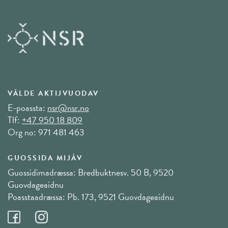
VÁLDE AKTIJVUODAV
E-poassta:
nsr@nsr.no
Tlf:
+47 950 18 809
Org no: 971 481 463
GUOSSIDA MIJÁV
Guossidimadræssa: Bredbuktnesv. 50 B, 9520
Guovdageaidnu
Poasstaadræssa: Pb. 173, 9521 Guovdageaidnu