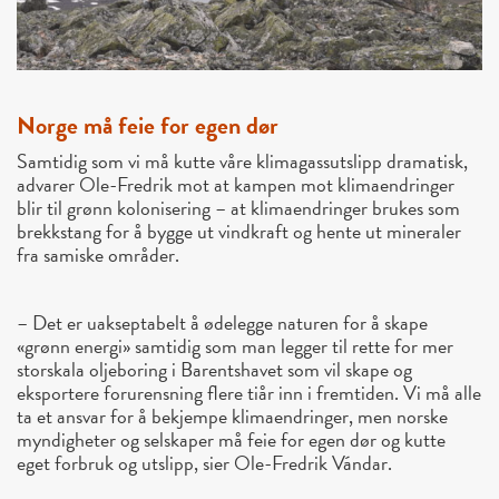
Norge må feie for egen dør
Samtidig som vi må kutte våre klimagassutslipp dramatisk,
advarer Ole-Fredrik mot at kampen mot klimaendringer
blir til grønn kolonisering – at klimaendringer brukes som
brekkstang for å bygge ut vindkraft og hente ut mineraler
fra samiske områder.
– Det er uakseptabelt å ødelegge naturen for å skape
«grønn energi» samtidig som man legger til rette for mer
storskala oljeboring i Barentshavet som vil skape og
eksportere forurensning flere tiår inn i fremtiden. Vi må alle
ta et ansvar for å bekjempe klimaendringer, men norske
myndigheter og selskaper må feie for egen dør og kutte
eget forbruk og utslipp, sier Ole-Fredrik Vándar.