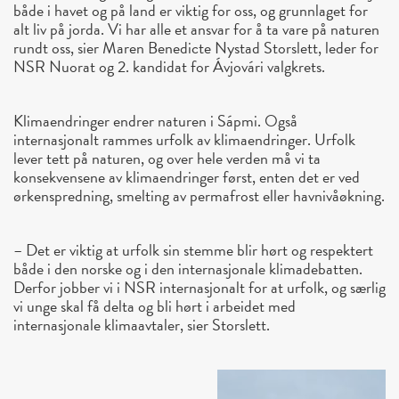
både i havet og på land er viktig for oss, og grunnlaget for
alt liv på jorda. Vi har alle et ansvar for å ta vare på naturen
rundt oss, sier Maren Benedicte Nystad Storslett, leder for
NSR Nuorat og 2. kandidat for Ávjovári valgkrets.
Klimaendringer endrer naturen i Sápmi. Også
internasjonalt rammes urfolk av klimaendringer. Urfolk
lever tett på naturen, og over hele verden må vi ta
konsekvensene av klimaendringer først, enten det er ved
ørkenspredning, smelting av permafrost eller havnivåøkning.
– Det er viktig at urfolk sin stemme blir hørt og respektert
både i den norske og i den internasjonale klimadebatten.
Derfor jobber vi i NSR internasjonalt for at urfolk, og særlig
vi unge skal få delta og bli hørt i arbeidet med
internasjonale klimaavtaler, sier Storslett.