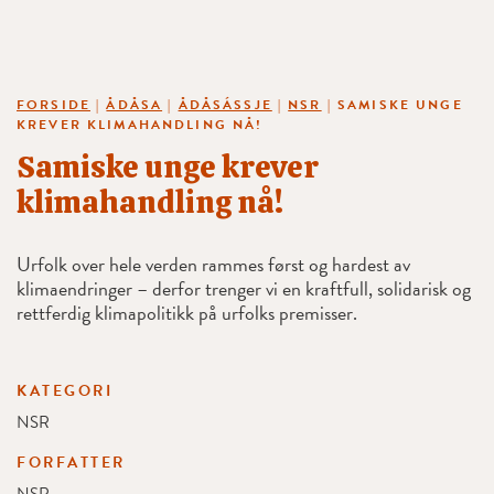
FORSIDE
|
ÅDÅSA
|
ÅDÅSÁSSJE
|
NSR
|
SAMISKE UNGE
KREVER KLIMAHANDLING NÅ!
Samiske unge krever
klimahandling nå!
Urfolk over hele verden rammes først og hardest av
klimaendringer – derfor trenger vi en kraftfull, solidarisk og
rettferdig klimapolitikk på urfolks premisser.
KATEGORI
NSR
FORFATTER