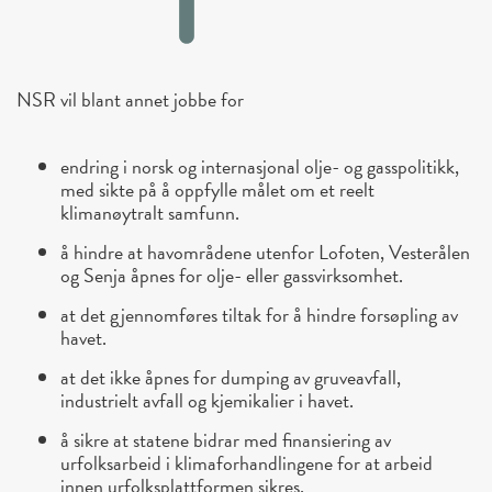
NSR vil blant annet jobbe for
endring i norsk og internasjonal olje- og gasspolitikk,
med sikte på å oppfylle målet om et reelt
klimanøytralt samfunn.
å hindre at havområdene utenfor Lofoten, Vesterålen
og Senja åpnes for olje- eller gassvirksomhet.
at det gjennomføres tiltak for å hindre forsøpling av
havet.
at det ikke åpnes for dumping av gruveavfall,
industrielt avfall og kjemikalier i havet.
å sikre at statene bidrar med finansiering av
urfolksarbeid i klimaforhandlingene for at arbeid
innen urfolksplattformen sikres.