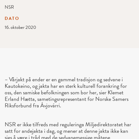
NSR
DATO
16. oktober 2020
– Vårjakt på ender er en gammel tradisjon og sedvane i
Kautokeino, og jakta har en sterk kulturell forankring for
oss, den samiske befolkningen som bor her, sier Klemet
Erland Hætta, sametingsrepresentant for Norske Samers
Riksforbund fra Ávjovárri.
NSR er ikke tilfreds med reguleringa Miljødirektoratet har
satt for andejakta i dag, og mener at denne jakta ikke kan
sies å være i tråd med de sedvanemessige måtene