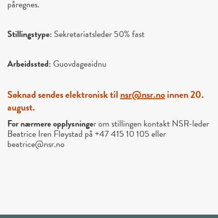
påregnes.
Stillingstype:
Sekretariatsleder 50% fast
Arbeidssted:
Guovdageaidnu
Søknad sendes elektronisk til
nsr@nsr.no
innen 20.
august.
For nærmere opplysninge
r om stillingen kontakt NSR-leder
Beatrice Iren Fløystad på +47 415 10 105 eller
beatrice@nsr.no