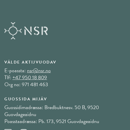
VÁLDE AKTIJVUODAV
E-poassta:
nsr@nsr.no
Tlf:
+47 950 18 809
Org no: 971 481 463
GUOSSIDA MIJÁV
Guossidimadræssa: Bredbuktnesv. 50 B, 9520
Guovdageaidnu
Poasstaadræssa: Pb. 173, 9521 Guovdageaidnu