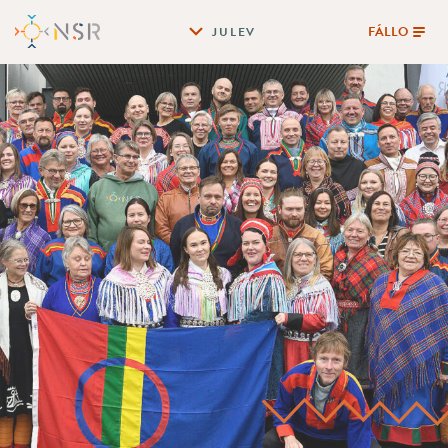
FÁLLO
JULEV