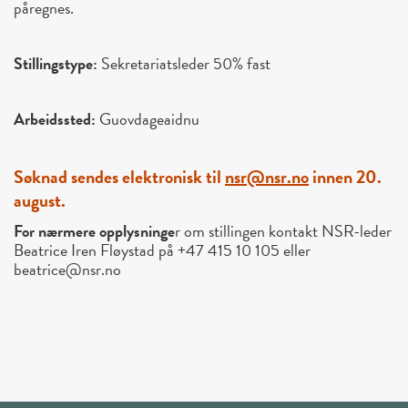
påregnes.
Stillingstype:
Sekretariatsleder 50% fast
Arbeidssted:
Guovdageaidnu
Søknad sendes elektronisk til
nsr@nsr.no
innen 20.
august.
For nærmere opplysninge
r om stillingen kontakt NSR-leder
Beatrice Iren Fløystad på +47 415 10 105 eller
beatrice@nsr.no