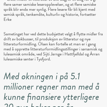
flere samer samiske leseropplevelser, og at flere samiske
språk blir enda mer synlig. Flere lesere får bli kjent med
samisk språk, tenkemåte, kulturliv og historie, fortsetter
Erke
Sametinget har ved dette budsjettet valgt å flytte midler fra
drift av bokbusser, til produksjon av litteratur og nye
litteraturformidling. Olsen kan fortelle at man er i gang
med å opprette litteraturformidlingsstillinger i sørsamisk og
lulesamisk område, ved Sijti Jarnge i Hattfjelldal og Árran
lulesamiske senter i Tysfjord.
Med økningen i på 5.1
millioner regner man med å
kunne finansiere ytterligere
20 nye bøker per år.