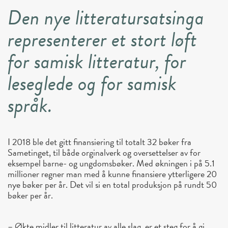
Den nye litteratursatsinga
representerer et stort løft
for samisk litteratur, for
leseglede og for samisk
språk.
I 2018 ble det gitt finansiering til totalt 32 bøker fra
Sametinget, til både orginalverk og oversettelser av for
eksempel barne- og ungdomsbøker. Med økningen i på 5.1
millioner regner man med å kunne finansiere ytterligere 20
nye bøker per år. Det vil si en total produksjon på rundt 50
bøker per år.
– Økte midler til litteratur av alle slag, er et steg for å gi