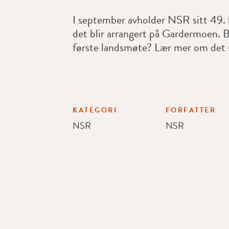
I september avholder NSR sitt 49.
det blir arrangert på Gardermoen. Bl
første landsmøte? Lær mer om det s
KATEGORI
FORFATTER
NSR
NSR