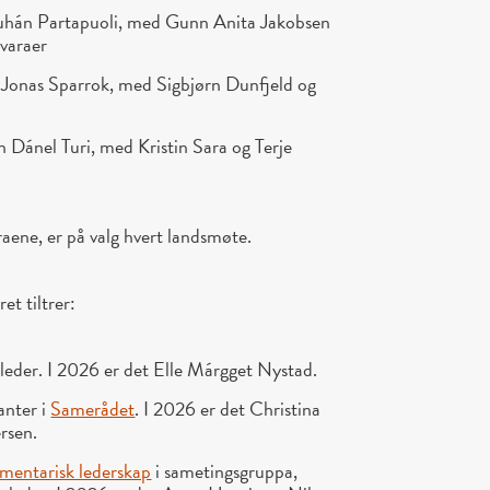
uhán Partapuoli, med Gunn Anita Jakobsen
 varaer
onas Sparrok, med Sigbjørn Dunfjeld og
Dánel Turi, med Kristin Sara og Terje
aene, er på valg hvert landsmøte.
ret tiltrer:
 leder. I 2026 er det Elle Márgget Nystad.
anter i
Samerådet
. I 2026 er det Christina
rsen.
amentarisk lederskap
i sametingsgruppa,