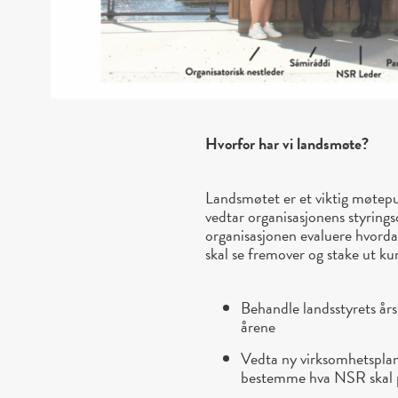
Hvorfor har vi landsmøte?
Landsmøtet er et viktig møtepu
vedtar organisasjonens styring
organisasjonen evaluere hvordan
skal se fremover og stake ut kur
Behandle landsstyrets år
årene
Vedta ny virksomhetsplan
bestemme hva NSR skal p