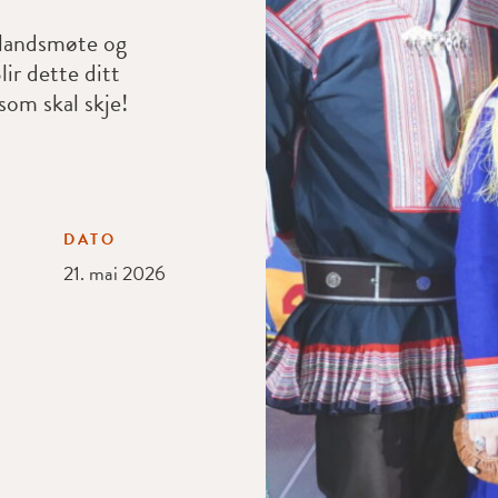
 landsmøte og
ir dette ditt
om skal skje!
DATO
21. mai 2026