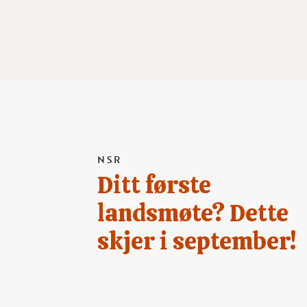
NSR
Ditt første
landsmøte? Dette
skjer i september!