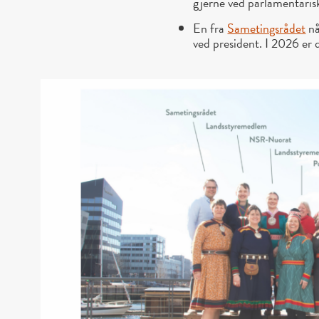
gjerne ved parlamentaris
En fra
Sametingsrådet
nå
ved president. I 2026 er 