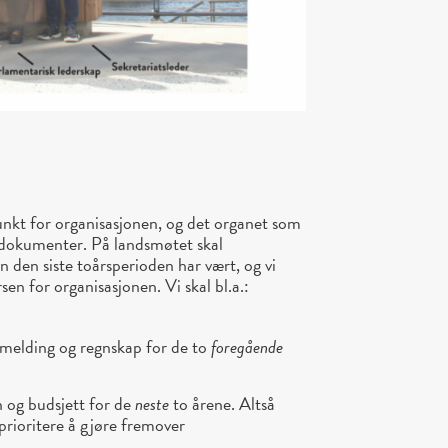
nkt for organisasjonen, og det organet som
sdokumenter. På landsmøtet skal
 den siste toårsperioden har vært, og vi
sen for organisasjonen. Vi skal bl.a.:
smelding og regnskap for de to
foregående
 og budsjett for de
neste
to årene. Altså
rioritere å gjøre fremover