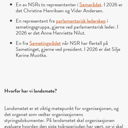
En av NSRs to representanter i
Samerådet
. I 2026 er
det Christina Henriksen og Vidar Andersen.
En representant fra
parlamentarisk lederskap
i
sametingsgruppa, gjerne ved parlamentarisk leder. I
2026 er det Anne Henriette Nilut.
En fra
Sametingsrådet
når NSR har flertall på
Sametinget, gjerne ved president. I 2026 er det Silje
Karine Muotka.
Hvorfor har vi landsmøte?
Landsmøtet er et viktig møtepunkt for organisasjonen, og
det organet som vedtar organisasjonens
styringsdokumenter. På landsmøtet skal organisasjonen
evaluere hvordan den siste toårsperioden har vært, og vi skal