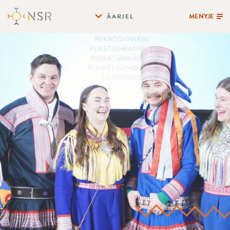
MENYJE
ÅARJEL