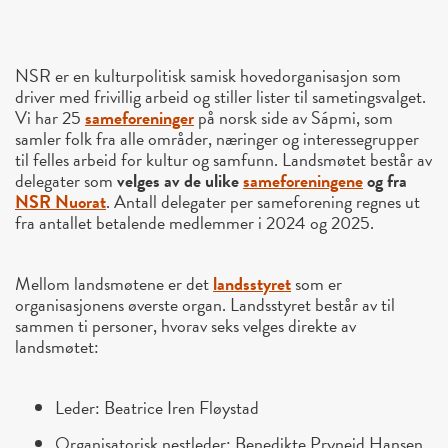
NSR er en kulturpolitisk samisk hovedorganisasjon som
driver med frivillig arbeid og stiller lister til sametingsvalget.
Vi har 25
sameforeninger
på norsk side av Sápmi, som
samler folk fra alle områder, næringer og interessegrupper
til felles arbeid for kultur og samfunn. Landsmøtet består av
delegater som
velges av de ulike
sameforeningene
og fra
NSR Nuorat
. Antall delegater per sameforening regnes ut
fra antallet betalende medlemmer i 2024 og 2025.
Mellom landsmøtene er det
landsstyret
som er
organisasjonens øverste organ. Landsstyret består av til
sammen ti personer, hvorav seks velges direkte av
landsmøtet:
Leder: Beatrice Iren Fløystad
Organisatorisk nestleder: Benedikte Pryneid Hansen