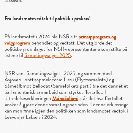
sakslista.
Fra landsmøtevedtak til politikk i praksis!
På landsmøtet i 2024 ble NSR sitt
prinsipprogram og
valgprogram
behandlet og vedtatt. Det utgjorde det
politiske grunnlaget for NSR-representantene som stilte på
listene til
Sametingsvalget 2025
.
NSR vant Sametingsvalget i 2025, og sammen med
Ávjovári Johttisápmelaččaid Listu (Flyttsamelista) og
Sámeálbmot Bellodat (Samefolkets parti) ble det dannet et
parlamentarisk samarbeid som styrket flertallet. I
tiltredelseserklæringen
Mánočalbmi
står det hva flertallet
ønsker å gjøre denne sametingsperioden. I denne erklæringa
kan man finne igjen den politikken som landsmøtet vedtok i
Leavdnja/ Lakselv i 2024.