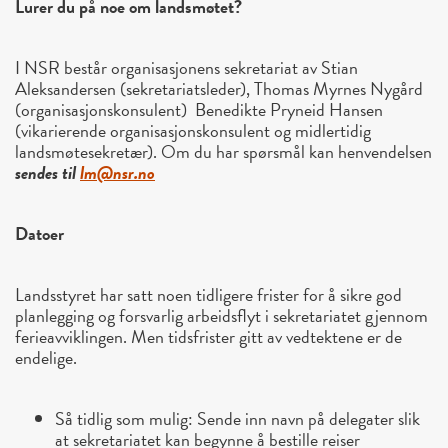
Lurer du på noe om landsmøtet?
I NSR består organisasjonens sekretariat av Stian
Aleksandersen (sekretariatsleder), Thomas Myrnes Nygård
(organisasjonskonsulent) Benedikte Pryneid Hansen
(vikarierende organisasjonskonsulent og midlertidig
landsmøtesekretær). Om du har spørsmål kan henvendelsen
sen
des til
lm@nsr.no
Datoer
Landsstyret har satt noen tidligere frister for å sikre god
planlegging og forsvarlig arbeidsflyt i sekretariatet gjennom
ferieavviklingen. Men tidsfrister gitt av vedtektene er de
endelige.
Så tidlig som mulig: Sende inn navn på delegater slik
at sekretariatet kan begynne å bestille reiser