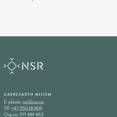
GASKESADTH MIJJEM
E-påaste:
nsr@nsr.no
Tlf:
+47 950 18 809
Org no: 971 481 463