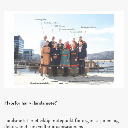
Hvorfor har vi landsmøte?
Landsmøtet er et viktig møtepunkt for organisasjonen, og
det organet som vedtar organisasjonens