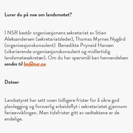
Lurer du på noe om landsmøtet?
I NSR består organisasjonens sekretariat av Stian
Aleksandersen (sekretariatsleder), Thomas Myrnes Nygård
(organisasjonskonsulent) Benedikte Pryneid Hansen
(vikarierende organisasjonskonsulent og midlertidig
landsmøtesekretær). Om du har spørsmål kan henvendelsen
sen
des til
lm@nsr.no
Datoer
Landsstyret har satt noen tidligere frister for å sikre god
planlegging og forsvarlig arbeidsflyt i sekretariatet gjennom
ferieavviklingen. Men tidsfrister gitt av vedtektene er de
endelige.