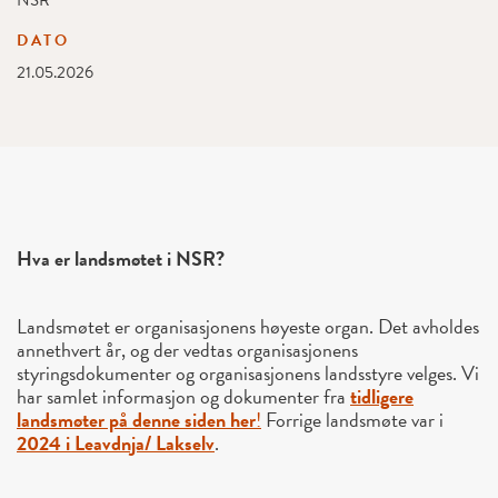
NSR
DATO
21.05.2026
Hva er landsmøtet i NSR?
Landsmøtet er organisasjonens høyeste organ. Det avholdes
annethvert år, og der vedtas organisasjonens
styringsdokumenter og organisasjonens landsstyre velges. Vi
har samlet informasjon og dokumenter fra
tidligere
landsmøter på denne siden her
!
Forrige landsmøte var i
2024 i Leavdnja/ Lakselv
.