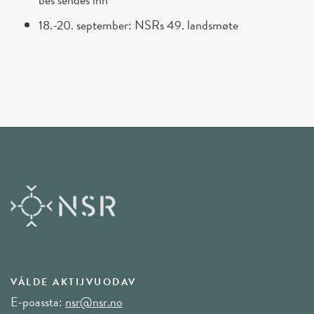
18.-20. september: NSRs 49. landsmøte
VÁLDE AKTIJVUODAV
E-poassta:
nsr@nsr.no