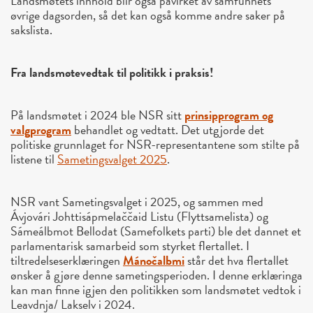
Landsmøtets innhold blir også påvirket av samfunnets
øvrige dagsorden, så det kan også komme andre saker på
sakslista.
Fra landsmøtevedtak til politikk i praksis!
På landsmøtet i 2024 ble NSR sitt
prinsipprogram og
valgprogram
behandlet og vedtatt. Det utgjorde det
politiske grunnlaget for NSR-representantene som stilte på
listene til
Sametingsvalget 2025
.
NSR vant Sametingsvalget i 2025, og sammen med
Ávjovári Johttisápmelaččaid Listu (Flyttsamelista) og
Sámeálbmot Bellodat (Samefolkets parti) ble det dannet et
parlamentarisk samarbeid som styrket flertallet. I
tiltredelseserklæringen
Mánočalbmi
står det hva flertallet
ønsker å gjøre denne sametingsperioden. I denne erklæringa
kan man finne igjen den politikken som landsmøtet vedtok i
Leavdnja/ Lakselv i 2024.