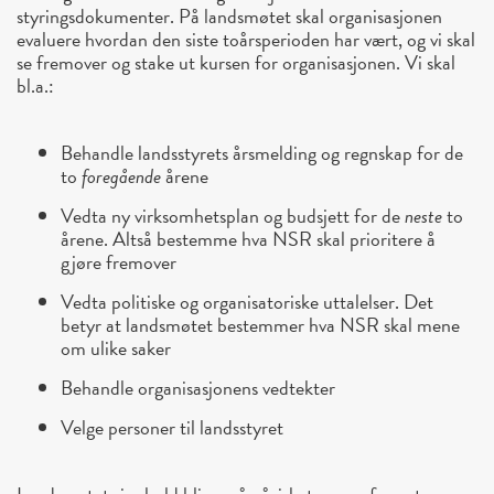
styringsdokumenter. På landsmøtet skal organisasjonen
evaluere hvordan den siste toårsperioden har vært, og vi skal
se fremover og stake ut kursen for organisasjonen. Vi skal
bl.a.:
Behandle landsstyrets årsmelding og regnskap for de
to
foregående
årene
Vedta ny virksomhetsplan og budsjett for de
neste
to
årene. Altså bestemme hva NSR skal prioritere å
gjøre fremover
Vedta politiske og organisatoriske uttalelser. Det
betyr at landsmøtet bestemmer hva NSR skal mene
om ulike saker
Behandle organisasjonens vedtekter
Velge personer til landsstyret