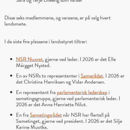
Disse seks medlemmene, og varaene, er på valg hvert
landsmøte.
I de siste fire plassene i landsstyret tiltrer:
NSR Nuorat
, gjerne ved leder. I 2026 er det Elle
Márgget Nystad.
En av NSRs to representanter i
Samerådet
. I 2026 er
det Christina Henriksen og Vidar Andersen.
En representant fra
parlamentarisk lederskap
i
sametingsgruppa, gjerne ved parlamentarisk leder. I
2026 er det Anne Henriette Nilut.
En fra
Sametingsrådet
når NSR har flertall på
Sametinget, gjerne ved president. I 2026 er det Silje
Karine Muotka.