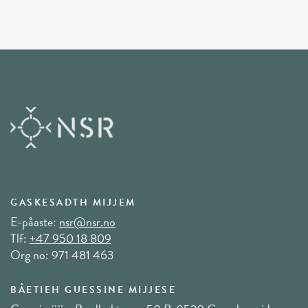
GASKESADTH MIJJEM
E-påaste:
nsr@nsr.no
Tlf:
+47 950 18 809
Org no: 971 481 463
BÅETIEH GUESSINE MIJJESE