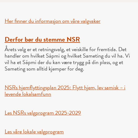
Her finner du informasjon om våre valgvaker
Derfor bør du stemme NSR
Årets valg er et retningsvalg, et veiskille for fremtida. Det
handler om hvilket Sápmi og hvilket Sameting du vil ha. Vi
vil ha et Sápmi der du kan være trygg på din plass, og et
Sameting som alltid kjemper for deg.
NSRs hjemflyttingsplan 2025: Flytt hjem, lev samisk – i
levende lokalsamfunn
Les NSRs valgprogram 2025-2029
Les våre lokale valgprogram