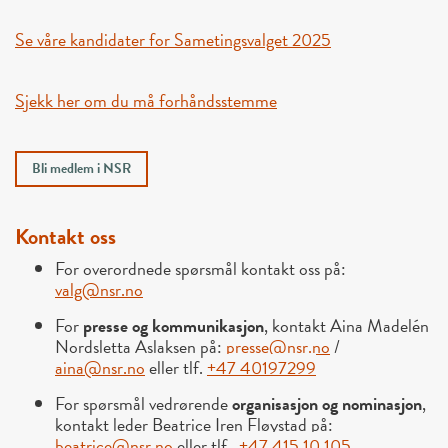
Se våre kandidater for Sametingsvalget 2025
Sjekk her om du må forhåndsstemme
Bli medlem i NSR
Kontakt oss
For overordnede spørsmål kontakt oss på:
valg@nsr.no
For
presse og kommunikasjon
, kontakt Aina Madelén
Nordsletta Aslaksen på:
presse@nsr.no
/
aina@nsr.no
eller tlf.
+47 40197299
For spørsmål vedrørende
organisasjon og nominasjon
,
kontakt leder Beatrice Iren Fløystad på:
beatrice@nsr.no
eller tlf.
+47 415 10 105