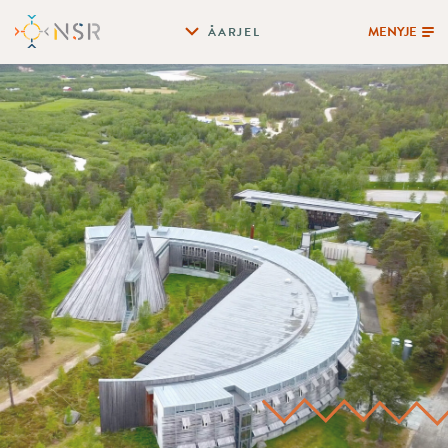
MENYJE
ÅARJEL