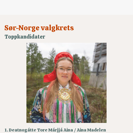
Sør-Norge valgkrets
Toppkandidater
1. Deatnogátte Tore Márjjá Aina / Aina Madelen