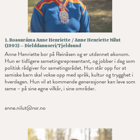
1. Roasuráma Anne Henriette / Anne Henriette Nilut
(1993) – Dielddanuorri/Tjeldsund
Anne Henriette bor på Reinåsen og er utdannet økonom.
Hun er tidligere sametingsrepresentant, og jobber i dag som
politisk rådgiver for sametingsrådet. Hun står opp for at
samiske barn skal vokse opp med språk, kultur og trygghet i
hverdagen. Hun vil at kommende generasjoner kan leve som
same – på sine egne vilkår, i sine områder.
anne.nilut@nsr.no