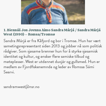
1. Biennáš Jon Jovnna Aimo Sandra Márjá / Sandra Márjá
West (1990) – Romsa/Tromsø
Sandra Márjá er fra Kåfjord og bor i Tromsø. Hun har vært
sametingsrepresentant siden 2013 og jobber nå som politisk
rådgiver. Som sjøsame brenner hun for å styrke sjøsamisk
identitet og kultur, og ønsker flere samiske tilbud og
møteplasser. West er utdannet duojár og gullsmed. Hun er
medlem av Fjordfiskenemnda og leder av Romssa Sámi
Searvi.
sandramwest@nsr.no