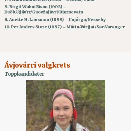
8. Birgit Wøhni Risan (1992) –
Kuõbǯǯjäuʹrr/Guovžajávri/Bjørnevatn
9. Anette H. Länsman (1988) – Unjárga/Nesseby
10. Per Anders Store (1987) – Mátta-Várjjat/Sør-Varanger
Ávjovárri valgkrets
Toppkandidater