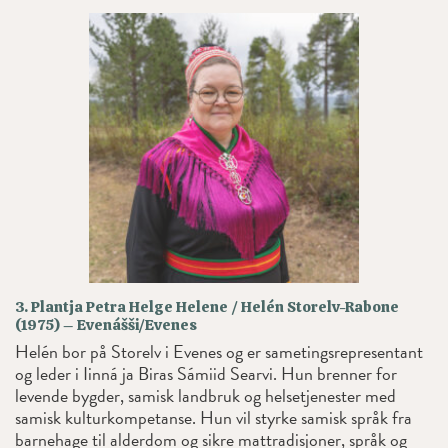
3. Plantja Petra Helge Helene / Helén Storelv-Rabone
(1975) – Evenášši/Evenes
Helén bor på Storelv i Evenes og er sametingsrepresentant
og leder i Iinná ja Biras Sámiid Searvi. Hun brenner for
levende bygder, samisk landbruk og helsetjenester med
samisk kulturkompetanse. Hun vil styrke samisk språk fra
barnehage til alderdom og sikre mattradisjoner, språk og