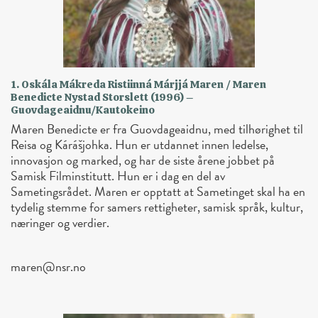
1. Oskála Mákreda Ristiinná Márjjá Maren / Maren
Benedicte Nystad Storslett (1996) –
Guovdageaidnu/Kautokeino
Maren Benedicte er fra Guovdageaidnu, med tilhørighet til
Reisa og Kárášjohka. Hun er utdannet innen ledelse,
innovasjon og marked, og har de siste årene jobbet på
Samisk Filminstitutt. Hun er i dag en del av
Sametingsrådet. Maren er opptatt at Sametinget skal ha en
tydelig stemme for samers rettigheter, samisk språk, kultur,
næringer og verdier.
maren@nsr.no