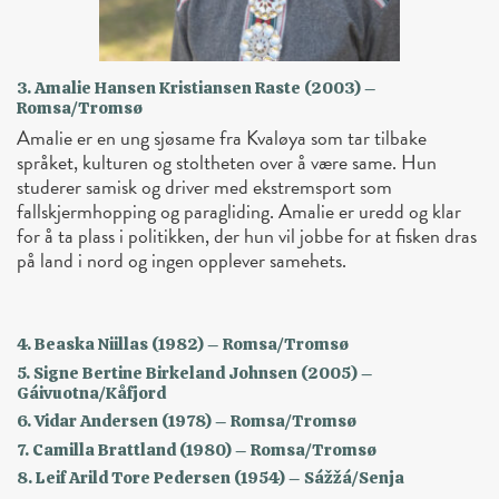
3. Amalie Hansen Kristiansen Raste (2003) –
Romsa/Tromsø
Amalie er en ung sjøsame fra Kvaløya som tar tilbake
språket, kulturen og stoltheten over å være same. Hun
studerer samisk og driver med ekstremsport som
fallskjermhopping og paragliding. Amalie er uredd og klar
for å ta plass i politikken, der hun vil jobbe for at fisken dras
på land i nord og ingen opplever samehets.
4. Beaska Niillas (1982) – Romsa/Tromsø
5. Signe Bertine Birkeland Johnsen (2005) –
Gáivuotna/Kåfjord
6. Vidar Andersen (1978) – Romsa/Tromsø
7. Camilla Brattland (1980) – Romsa/Tromsø
8. Leif Arild Tore Pedersen (1954) – Sážžá/Senja