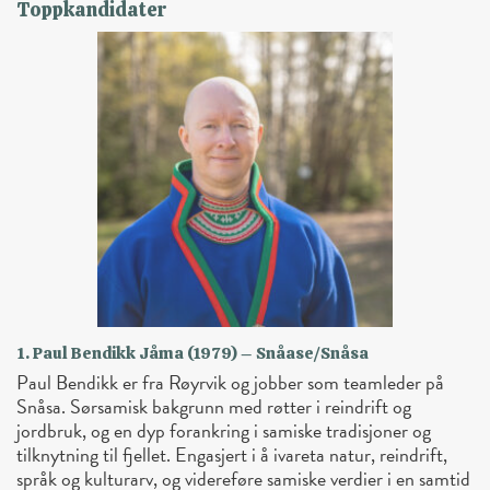
Toppkandidater
1. Paul Bendikk Jåma (1979) – Snåase/Snåsa
Paul Bendikk er fra Røyrvik og jobber som teamleder på
Snåsa. Sørsamisk bakgrunn med røtter i reindrift og
jordbruk, og en dyp forankring i samiske tradisjoner og
tilknytning til fjellet. Engasjert i å ivareta natur, reindrift,
språk og kulturarv, og videreføre samiske verdier i en samtid