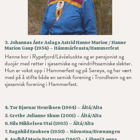
3. Johannas Ánte Aslaga Astrid Hanne Marion / Hanne
Marion Gaup (1954) – Hámmárfeasta/Hammerfest
Hanne bor i Rypefjord/Lávželuokta og er pensjonist og
duojár med røtter i sjøsamiske og reindriftssamiske slekter.
Hun er vokst opp i Hammerfest og på Sørøya, og har vært
med på å stifte både en samisk forening i Trondheim og en
sjøsamisk forening i Hammerfest.
4. Tor Bjørnar Henriksen (1964) – Áltá/Alta
5. Grethe Julianne Skum (2001) – Áltá/Alta
6. Nils Mikkelsen Utsi (1965) – Áltá/Alta
7. Ragnhild Enoksen (1950) – Návuotna/Kvænangen
8. Audhild Marie Pettersen (1965) – Láhppi/Loppa