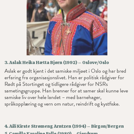
3. Aslak Heika Hætta Bjørn (1992) – Oslove/Oslo
Aslak er godt kjent i det samiske miljøet i Oslo og har bred
erfaring fra organisasjonslivet. Han er politisk rådgiver for
Rødt på Stortinget og tidligere rådgiver for NSRs
sametingsgruppe. Han brenner for at samer skal kunne leve
samiske liv over hele landet – med barnehager,
språkopplæring og vern om natur, reindrift og kystfiske.
4. Aili Kirste Strømeng Arntzen (1994) – Birgon/Bergen
5. Camilla Karoline Falle (1980) – Gjerdrum