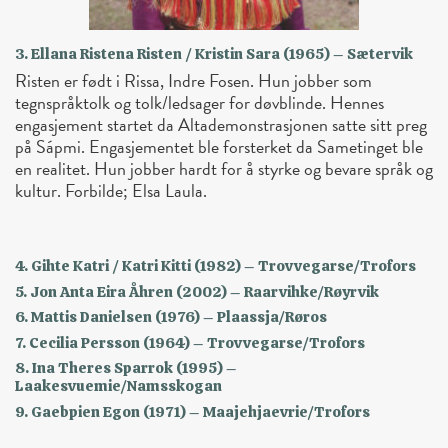
3. Ellana Ristena Risten / Kristin Sara (1965) – Sætervik
Risten er født i Rissa, Indre Fosen. Hun jobber som
tegnspråktolk og tolk/ledsager for døvblinde. Hennes
engasjement startet da Altademonstrasjonen satte sitt preg
på Sápmi. Engasjementet ble forsterket da Sametinget ble
en realitet. Hun jobber hardt for å styrke og bevare språk og
kultur. Forbilde; Elsa Laula.
4. Gihte Katri / Katri Kitti (1982) – Trovvegarse/Trofors
5. Jon Anta Eira Åhren (2002) – Raarvihke/Røyrvik
6. Mattis Danielsen (1976) – Plaassja/Røros
7. Cecilia Persson (1964) – Trovvegarse/Trofors
8. Ina Theres Sparrok (1995) –
Laakesvuemie/Namsskogan
9. Gaebpien Egon (1971) – Maajehjaevrie/Trofors