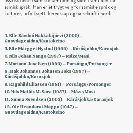
psykisk helse i samiske samfunn og sikre framtiden for
samisk språk. Han er et trygt valg for samiske språk og
kulturer, urfolksrett, beredskap og bærekraft i nord.
4. Elle Rávdná Näkkäläjärvi (2000) –
Guovdageaidnu/Kautokeino
5. Elle Márgget Nystad (1999) – Kárášjohka/Karasjok
6. Nils Johan Nango (1957) – Máze/Masi
7. Mariann Josefsen (1990) – Porsáŋgu/Porsanger
8. Isak Johannes Johnsen Joks (1997) –
Kárášjohka/Karasjok
9. Ragnhild Eliassen (1981) – Porsáŋgu/Porsanger
10. Nils Mathis M. Sara (1957) – Máze/Masi
11. Sunna Svendsen (2005) – Kárášjohka/Karasjok
12. Ole Heandarat Magga (1947) –
Guovdageaidnu/Kautokeino