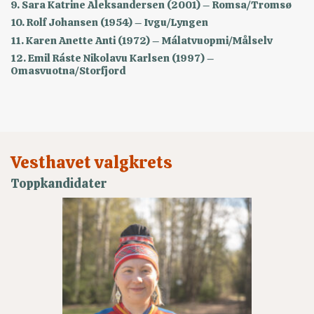
9. Sara Katrine Aleksandersen (2001) – Romsa/Tromsø
10. Rolf Johansen (1954) – Ivgu/Lyngen
11. Karen Anette Anti (1972) – Málatvuopmi/Målselv
12. Emil Ráste Nikolavu Karlsen (1997) –
Omasvuotna/Storfjord
Vesthavet valgkrets
Toppkandidater