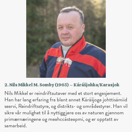
2. Nils Mikkel M. Somby (1965) – Kárášjohka/Karasjok
Nils Mikkel er reindriftsutøver med et stort engasjement.
Han har lang erfaring fra blant annet Kárášjoga johttisámiid
searvi, Reindriftsstyre, og distrikts- og områdestyrer. Han vil
sikre vår mulighet til å nyttiggjøre oss av naturen gjennom
primærnæringene og meahccásteapmi, og er opptatt av
samarbeid.