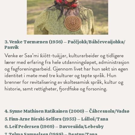
3. Venke Tørmænen (1956) – Paččjokk/Báhčeveaijohka/
Pasvik
Venke er Saa’mi ƙiõtt-tuâjjar, kulturarbeider og tidligere
lærer med erfaring fra hele utdanningsløpet, administrasjon
og fagforeningsarbeid. Gjennom livet har hun søkt sin egen
identitet i møte med tre kulturer og tapte språk. Hun
brenner for revitalisering av skoltesamisk språk, kultur og
historie, samt rettigheter, fjordfiske og forsoning.
4. Synne Mathisen Ratikainen (2000) – Čáhcesuolu/Vadsø
5. Finn-Arne Bieski-Selfors (1955) – Lálloš/Tana
6. Leif Pedersen (1969) – Davvesiida/Lebesby
7. Telma Samuelsen (1988) – Deatnu/Tana