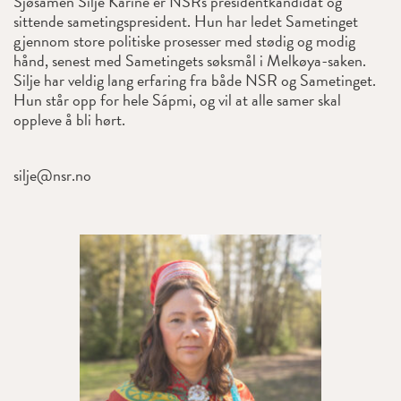
Sjøsamen Silje Karine er NSRs presidentkandidat og
sittende sametingspresident. Hun har ledet Sametinget
gjennom store politiske prosesser med stødig og modig
hånd, senest med Sametingets søksmål i Melkøya-saken.
Silje har veldig lang erfaring fra både NSR og Sametinget.
Hun står opp for hele Sápmi, og vil at alle samer skal
oppleve å bli hørt.
silje@nsr.no