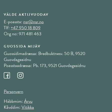
VÁLDE AKTIJVUODAV
E-poassta:
nsr@nsr.no
Tlf:
+47 950 18 809
Org no: 971 481 463
GUOSSIDA MIJÁV
Guossidimadræssa: Bredbuktnesv. 50 B, 9520
Guovdageaidnu
Poasstaadræssa: Pb. 173, 9521 Guovdageaidnu
Personvern
Hábbmim:
Árvu
Kåvddim:
Vitikka