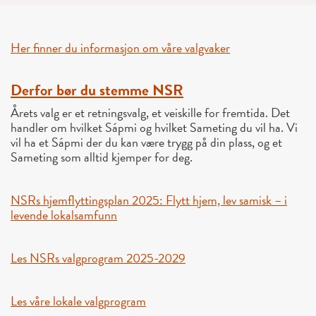
Her finner du informasjon om våre valgvaker
Derfor bør du stemme NSR
Årets valg er et retningsvalg, et veiskille for fremtida. Det
handler om hvilket Sápmi og hvilket Sameting du vil ha. Vi
vil ha et Sápmi der du kan være trygg på din plass, og et
Sameting som alltid kjemper for deg.
NSRs hjemflyttingsplan 2025: Flytt hjem, lev samisk – i
levende lokalsamfunn
Les NSRs valgprogram 2025-2029
Les våre lokale valgprogram