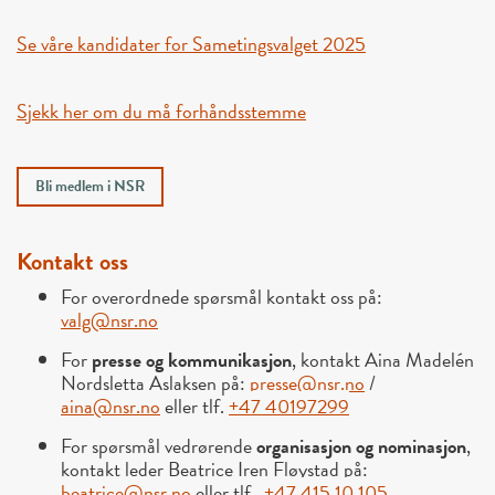
Se våre kandidater for Sametingsvalget 2025
Sjekk her om du må forhåndsstemme
Bli medlem i NSR
Kontakt oss
For overordnede spørsmål kontakt oss på:
valg@nsr.no
For
presse og kommunikasjon
, kontakt Aina Madelén
Nordsletta Aslaksen på:
presse@nsr.no
/
aina@nsr.no
eller tlf.
+47 40197299
For spørsmål vedrørende
organisasjon og nominasjon
,
kontakt leder Beatrice Iren Fløystad på:
beatrice@nsr.no
eller tlf.
+47 415 10 105