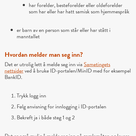
har forelder, besteforelder eller oldeforelder
som har eller har hatt samisk som hjemmespråk
er barn av en person som står eller har stått i
manntallet
Hvordan melder man seg inn?
Det er utrolig lett å melde seg inn via
Sametingets
nettsider
ved å bruke ID-portalen/MinID med for eksempel
BankID.
Trykk logg inn
Følg anvisning for innlogging i ID-portalen
Bekreft ja i både steg 1 og 2
Det er også mulig å melde seg inn på gamlemåten og levere