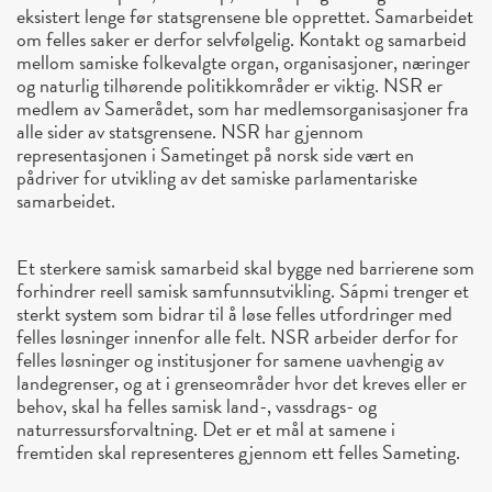
eksistert lenge før statsgrensene ble opprettet. Samarbeidet
om felles saker er derfor selvfølgelig. Kontakt og samarbeid
mellom samiske folkevalgte organ, organisasjoner, næringer
og naturlig tilhørende politikkområder er viktig. NSR er
medlem av Samerådet, som har medlemsorganisasjoner fra
alle sider av statsgrensene. NSR har gjennom
representasjonen i Sametinget på norsk side vært en
pådriver for utvikling av det samiske parlamentariske
samarbeidet.
Et sterkere samisk samarbeid skal bygge ned barrierene som
forhindrer reell samisk samfunnsutvikling. Sápmi trenger et
sterkt system som bidrar til å løse felles utfordringer med
felles løsninger innenfor alle felt. NSR arbeider derfor for
felles løsninger og institusjoner for samene uavhengig av
landegrenser, og at i grenseområder hvor det kreves eller er
behov, skal ha felles samisk land-, vassdrags- og
naturressursforvaltning. Det er et mål at samene i
fremtiden skal representeres gjennom ett felles Sameting.