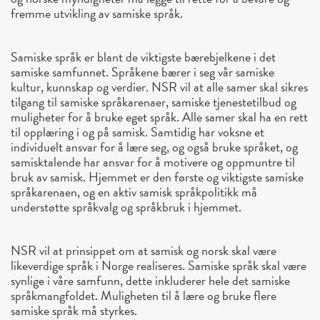
fremme utvikling av samiske språk.
Samiske språk er blant de viktigste bærebjelkene i det
samiske samfunnet. Språkene bærer i seg vår samiske
kultur, kunnskap og verdier. NSR vil at alle samer skal sikres
tilgang til samiske språkarenaer, samiske tjenestetilbud og
muligheter for å bruke eget språk. Alle samer skal ha en rett
til opplæring i og på samisk. Samtidig har voksne et
individuelt ansvar for å lære seg, og også bruke språket, og
samisktalende har ansvar for å motivere og oppmuntre til
bruk av samisk. Hjemmet er den første og viktigste samiske
språkarenaen, og en aktiv samisk språkpolitikk må
understøtte språkvalg og språkbruk i hjemmet.
NSR vil at prinsippet om at samisk og norsk skal være
likeverdige språk i Norge realiseres. Samiske språk skal være
synlige i våre samfunn, dette inkluderer hele det samiske
språkmangfoldet. Muligheten til å lære og bruke flere
samiske språk må styrkes.