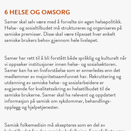
6 HELSE OG OMSORG
Samer skal selv være med å forvalte sin egen helsepolitikk.
Helse- og sosialtilbudet må struktureres og organiseres på
samiske premisser. Disse skal være tilpasset hver enkelt
samiske brukers behov gjennom hele livsløpet.
Samer har rett til å bli forstått både språklig og kulturelt når
vi oppsøker institusjoner innen helse- og sosialsektoren.
Samer kan ha en livsforståelse som er annerledes enn det
medlemmer av majoritetssamfunnet har. Rekruttering og
utdanning av samiske helse- og sosialarbeidere er
avgjørende for kvalitetssikring av helsetilbudet til de
samiske brukerne. Samer skal ha relevant og oppdatert
informasjon på samisk om sykdommer, behandlings-
opplegg og hjelpetjenester.
Samisk folkemedisin må aksepteres som en del av
helsetilbudet for den samiske befolkning. Samefolkets egne