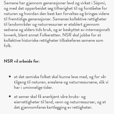
Samene har gjennom generasjoner levd og virket i Sápmi,
og med det opparbeidet seg tilhørighet til og forståelse for
naturen og hvordan den best kan forvaltes og bringes videre
til fremtidige generasjoner. Samenes kollektive rettigheter
til landområder og naturressurser er etablert gjennom
sedvane og alders tids bruk, og er beskyttet av internasjonalt
lovverk, blant annet Folkeretten. NSR skal jobbe for at
kollektive historiske rettigheter tilbakeføres samene som
folk.
NSR vil arbeide for:
at det samiske folket skal kunne leve med, og for vår
tilgang til naturen, arealene og naturressursene, slik vi
har i uminnelige tider.
at samer skal få anerkjent våre bruks- og
eierrettigheter til land, vann og naturressurser, og at
det gjennomføres kartlegging av rettigheter.