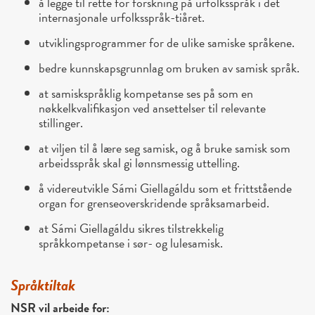
å legge til rette for forskning på urfolksspråk i det
internasjonale urfolksspråk-tiåret.
utviklingsprogrammer for de ulike samiske språkene.
bedre kunnskapsgrunnlag om bruken av samisk språk.
at samiskspråklig kompetanse ses på som en
nøkkelkvalifikasjon ved ansettelser til relevante
stillinger.
at viljen til å lære seg samisk, og å bruke samisk som
arbeidsspråk skal gi lønnsmessig uttelling.
å videreutvikle Sámi Giellagáldu som et frittstående
organ for grenseoverskridende språksamarbeid.
at Sámi Giellagáldu sikres tilstrekkelig
språkkompetanse i sør- og lulesamisk.
Språktiltak
NSR vil arbeide for: