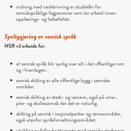
ordning med nedskrivning av studielån for
samiskspråklige fagpersoner som tar arbeid innen
opplærings- og helsefeltet.
Synliggjøring av samisk språk
NSR vil arbeide for:
at samisk språk blir synlig over alt i det offentlige rom
og i hverdagen.
samisk skilting av alle offentlige bygg i samiske
områder.
samisk skilting av steds- og veinavn, også på ume-,
pite- og skoltesamisk der det er naturlig.
skilting på samisk i nasjonalparker og verneområder,
også utenfor språkforvaltningsområdet.
utvikling av felles karttjeneste med samiske stedsnavn