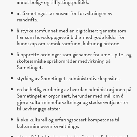
annet bolig- og tilflyttingspolitikk.
at Sametinget tar ansvar for forvaltningen av
reindrifta.
å styrke samfunnet med en digitalisert tjeneste som
har som hovedoppgave å bidra med gode kilder for
kunnskap om samisk samfunn, kultur og historie.
å opprette ordninger som gir samer fra ume-, pite- og
skoltesamiske språkområder medvirkning på
Sametinget.
styrking av Sametingets administrative kapasitet.
en helhetlig vurdering av hvordan administrasjonen på
Sametinget er organisert, herunder med mål om å
gjøre kulturminneforvaltninga og stedsnavntjenester
til uavhengige etater.
å øke kulturell og erfaringsbasert kompetanse til
kulturminnevernforvaltninga.
økt politisk tilstedeværelse for å styrke dialogen med