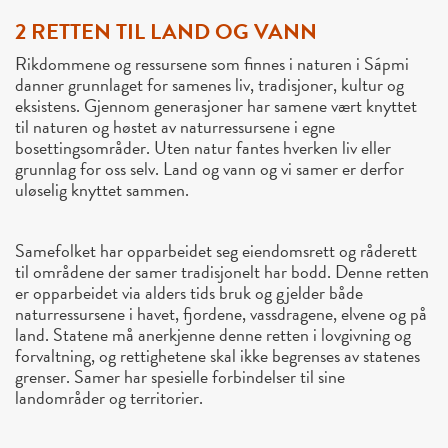
2 RETTEN TIL LAND OG VANN
Rikdommene og ressursene som finnes i naturen i Sápmi
danner grunnlaget for samenes liv, tradisjoner, kultur og
eksistens. Gjennom generasjoner har samene vært knyttet
til naturen og høstet av naturressursene i egne
bosettingsområder. Uten natur fantes hverken liv eller
grunnlag for oss selv. Land og vann og vi samer er derfor
uløselig knyttet sammen.
Samefolket har opparbeidet seg eiendomsrett og råderett
til områdene der samer tradisjonelt har bodd. Denne retten
er opparbeidet via alders tids bruk og gjelder både
naturressursene i havet, fjordene, vassdragene, elvene og på
land. Statene må anerkjenne denne retten i lovgivning og
forvaltning, og rettighetene skal ikke begrenses av statenes
grenser. Samer har spesielle forbindelser til sine
landområder og territorier.