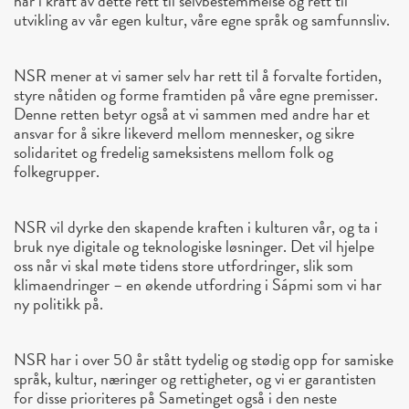
har i kraft av dette rett til selvbestemmelse og rett til
utvikling av vår egen kultur, våre egne språk og samfunnsliv.
NSR mener at vi samer selv har rett til å forvalte fortiden,
styre nåtiden og forme framtiden på våre egne premisser.
Denne retten betyr også at vi sammen med andre har et
ansvar for å sikre likeverd mellom mennesker, og sikre
solidaritet og fredelig sameksistens mellom folk og
folkegrupper.
NSR vil dyrke den skapende kraften i kulturen vår, og ta i
bruk nye digitale og teknologiske løsninger. Det vil hjelpe
oss når vi skal møte tidens store utfordringer, slik som
klimaendringer – en økende utfordring i Sápmi som vi har
ny politikk på.
NSR har i over 50 år stått tydelig og stødig opp for samiske
språk, kultur, næringer og rettigheter, og vi er garantisten
for disse prioriteres på Sametinget også i den neste