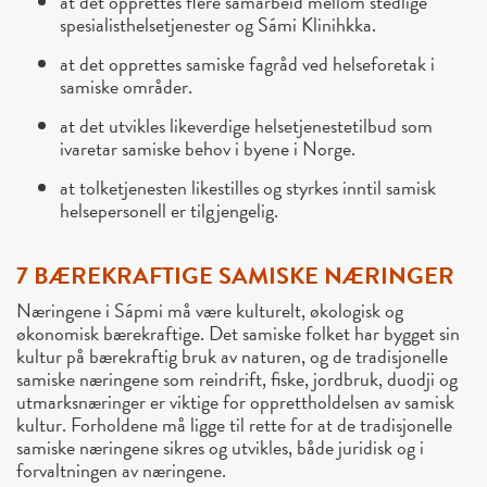
at det opprettes flere samarbeid mellom stedlige
spesialisthelsetjenester og Sámi Klinihkka.
at det opprettes samiske fagråd ved helseforetak i
samiske områder.
at det utvikles likeverdige helsetjenestetilbud som
ivaretar samiske behov i byene i Norge.
at tolketjenesten likestilles og styrkes inntil samisk
helsepersonell er tilgjengelig.
7 BÆREKRAFTIGE SAMISKE NÆRINGER
Næringene i Sápmi må være kulturelt, økologisk og
økonomisk bærekraftige. Det samiske folket har bygget sin
kultur på bærekraftig bruk av naturen, og de tradisjonelle
samiske næringene som reindrift, fiske, jordbruk, duodji og
utmarksnæringer er viktige for opprettholdelsen av samisk
kultur. Forholdene må ligge til rette for at de tradisjonelle
samiske næringene sikres og utvikles, både juridisk og i
forvaltningen av næringene.