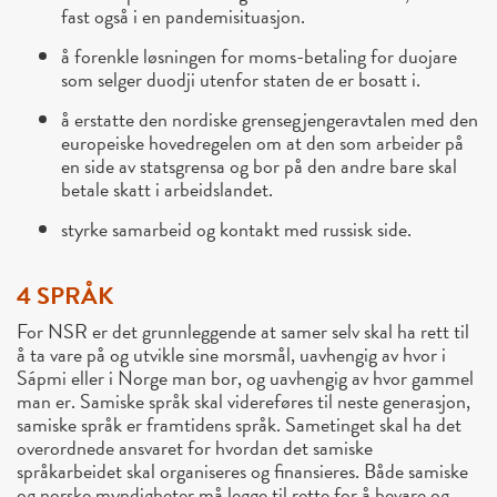
fast også i en pandemisituasjon.
å forenkle løsningen for moms-betaling for duojare
som selger duodji utenfor staten de er bosatt i.
å erstatte den nordiske grensegjengeravtalen med den
europeiske hovedregelen om at den som arbeider på
en side av statsgrensa og bor på den andre bare skal
betale skatt i arbeidslandet.
styrke samarbeid og kontakt med russisk side.
4 SPRÅK
For NSR er det grunnleggende at samer selv skal ha rett til
å ta vare på og utvikle sine morsmål, uavhengig av hvor i
Sápmi eller i Norge man bor, og uavhengig av hvor gammel
man er. Samiske språk skal videreføres til neste generasjon,
samiske språk er framtidens språk. Sametinget skal ha det
overordnede ansvaret for hvordan det samiske
språkarbeidet skal organiseres og finansieres. Både samiske
og norske myndigheter må legge til rette for å bevare og