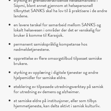
styrking av grenseoverskridende helsesamarbeid i
Sápmi, blant annet gjennom at helsepersonell
tilknyttet SANKS skal ha lov til å praktisere i de andre
landene.
en lavere terskel for samarbeid mellom SANKS og
lokalt helsevesen i områder der det er vanskelig for
bruker å komme til Karasjok.
permanent samiskspråklig kompetanse hos
nødmeldetjenestene.
opprettelse av flere omsorgstilbud tilpasset samiske
brukere.
styrking av opplæring i digitale tjenester og andre
hjelpemidler for samiske eldre.
etablering av tilpassede utredningsverktøy på samisk
for utredning av demens og alzheimer.
at samiske eldre på institusjoner, eller som tilbys
hjemmetjeneste, kan delta aktivt i samisk kulturliv.