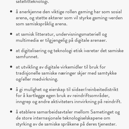
satellitteknologi.
å anerkjenne den viktige rollen gaming har som sosial
arena, og støtte aktører som vil styrke gaming-verden
som samiskspråklig arena.
at samisk litteratur, undervisningsmateriell og
multimedia er tilgjengelig på digitale arenaer.
at digitalisering og teknologi etisk ivaretar det samiske
samfunnet.
at utvikling av digitale virkemidler til bruk for
tradisjonelle samiske næringer skjer med samtykke
og/eller medvirkning.
å gi mulighet og eierskap til siidaer/reinbeitedistrikt
for å kartlegge egen bruk av reindriftsområder,
inngrep og andre aktiviteters innvirkning på reindrift.
å etablere samarbeidsavtaler mellom Sametinget og
de store internasjonale teknologiselskapene om
styrking av de samiske språkene på deres tjenester.