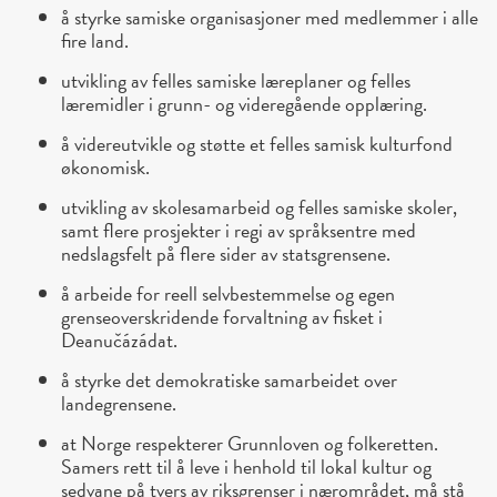
å styrke samiske organisasjoner med medlemmer i alle
fire land.
utvikling av felles samiske læreplaner og felles
læremidler i grunn- og videregående opplæring.
å videreutvikle og støtte et felles samisk kulturfond
økonomisk.
utvikling av skolesamarbeid og felles samiske skoler,
samt flere prosjekter i regi av språksentre med
nedslagsfelt på flere sider av statsgrensene.
å arbeide for reell selvbestemmelse og egen
grenseoverskridende forvaltning av fisket i
Deanučázádat.
å styrke det demokratiske samarbeidet over
landegrensene.
at Norge respekterer Grunnloven og folkeretten.
Samers rett til å leve i henhold til lokal kultur og
sedvane på tvers av riksgrenser i nærområdet, må stå