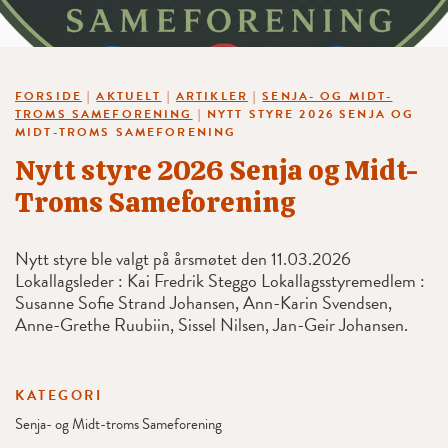
FORSIDE
|
AKTUELT
|
ARTIKLER
|
SENJA- OG MIDT-
TROMS SAMEFORENING
|
NYTT STYRE 2026 SENJA OG
MIDT-TROMS SAMEFORENING
Nytt styre 2026 Senja og Midt-
Troms Sameforening
Nytt styre ble valgt på årsmøtet den 11.03.2026
Lokallagsleder : Kai Fredrik Steggo Lokallagsstyremedlem :
Susanne Sofie Strand Johansen, Ann-Karin Svendsen,
Anne-Grethe Ruubiin, Sissel Nilsen, Jan-Geir Johansen.
KATEGORI
Senja- og Midt-troms Sameforening