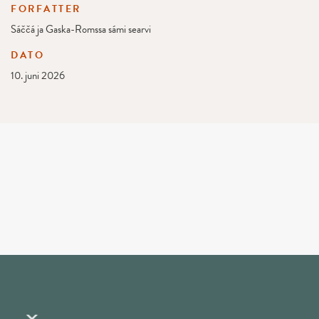
FORFATTER
Sáččá ja Gaska-Romssa sámi searvi
DATO
10. juni 2026