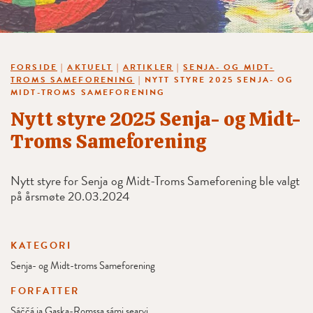
FORSIDE
|
AKTUELT
|
ARTIKLER
|
SENJA- OG MIDT-
TROMS SAMEFORENING
|
NYTT STYRE 2025 SENJA- OG
MIDT-TROMS SAMEFORENING
Nytt styre 2025 Senja- og Midt-
Troms Sameforening
Nytt styre for Senja og Midt-Troms Sameforening ble valgt
på årsmøte 20.03.2024
KATEGORI
Senja- og Midt-troms Sameforening
FORFATTER
Sáččá ja Gaska-Romssa sámi searvi