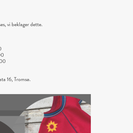
es, vi beklager dette.
0
00
:00
ata 16, Tromsø.