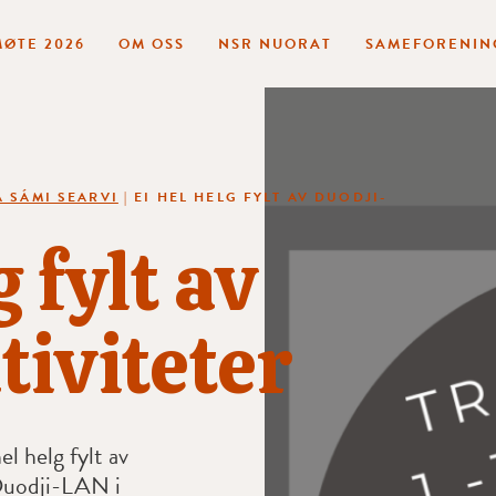
ØTE 2026
OM OSS
NSR NUORAT
SAMEFORENIN
 SÁMI SEARVI
|
EI HEL HELG FYLT AV DUODJI-
g fylt av
tiviteter
el helg fylt av
 Duodji-LAN i