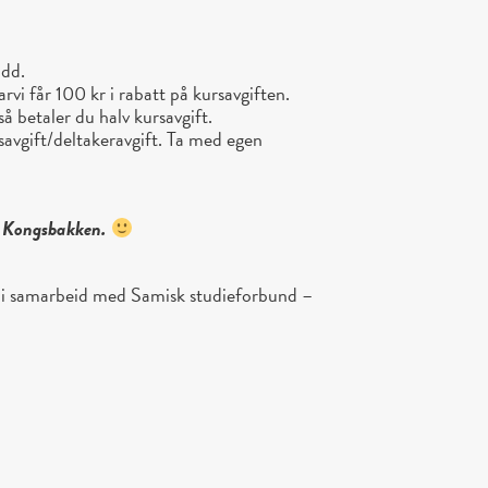
udd.
 får 100 kr i rabatt på kursavgiften.
 betaler du halv kursavgift.
rsavgift/deltakeravgift. Ta med egen
på Kongsbakken.
 i samarbeid med Samisk studieforbund –