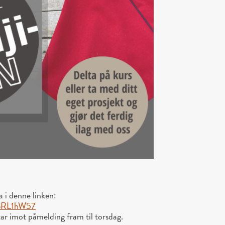
 i denne linken:
fbRL1hW57
 tar imot påmelding fram til torsdag.