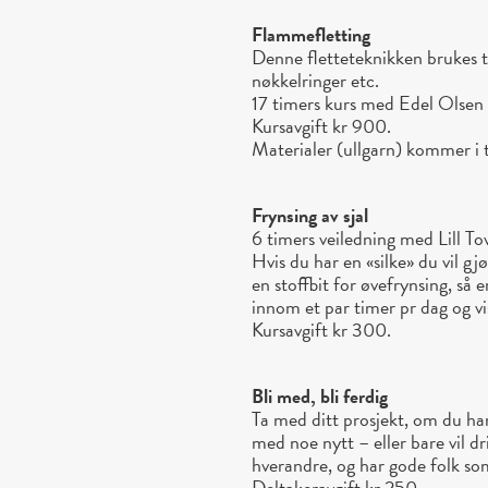
Flammefletting
Denne fletteteknikken brukes t
nøkkelringer etc.
17 timers kurs med Edel Olsen
Kursavgift kr 900.
Materialer (ullgarn) kommer i t
Frynsing av sjal
6 timers veiledning med Lill To
Hvis du har en «silke» du vil gjø
en stoffbit for øvefrynsing, så
innom et par timer pr dag og vi
Kursavgift kr 300.
Bli med, bli ferdig
Ta med ditt prosjekt, om du har 
med noe nytt – eller bare vil d
hverandre, og har gode folk som
Deltakeravgift kr 250.