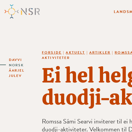
LANDSM
FORSIDE
|
AKTUELT
|
ARTIKLER
|
ROMSSA
AKTIVITETER
DAVVI
Ei hel hel
NORSK
ÅARJEL
JULEV
duodji-ak
Romssa Sámi Searvi inviterer til ei h
duodji-aktiviteter. Velkommen til