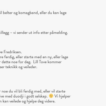
il belter og komagband, eller du kan lage
illegg – vi sender ut info etter påmelding.
ve Fredriksen.
re ferdig, eller starte med en ny, eller lage
 er dette noe for deg. Lill Tove kommer
ser teknikk og veileder.
noe du vil bli ferdig med, eller vil starte
rive med duodji i godt selskap.
Vi hjelper
 kan veilede og hjelpe deg videre.