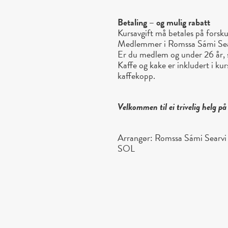
Betaling – og mulig rabatt
Kursavgift må betales på forsk
Medlemmer i Romssa Sámi Searvi
Er du medlem og under 26 år, så
Kaffe og kake er inkludert i ku
kaffekopp.
Velkommen til ei trivelig helg 
Arrangør: Romssa Sámi Searvi
SOL