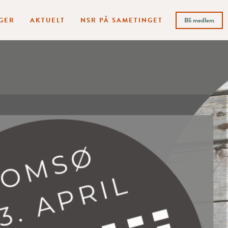
GER
AKTUELT
NSR PÅ SAMETINGET
Bli medlem