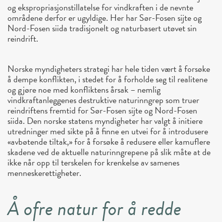
og ekspropriasjonstillatelse for vindkraften i de nevnte
områdene derfor er ugyldige. Her har Sør-Fosen sijte og
Nord-Fosen siida tradisjonelt og naturbasert utøvet sin
reindrift.
Norske myndigheters strategi har hele tiden vært å forsøke
å dempe konflikten, i stedet for å forholde seg til realitene
og gjøre noe med konfliktens årsak – nemlig
vindkraftanleggenes destruktive naturinngrep som truer
reindriftens fremtid for Sør-Fosen sijte og Nord-Fosen
siida. Den norske statens myndigheter har valgt å initiere
utredninger med sikte på å finne en utvei for å introdusere
«avbøtende tiltak,» for å forsøke å redusere eller kamuflere
skadene ved de aktuelle naturinngrepene på slik måte at de
ikke når opp til terskelen for krenkelse av samenes
menneskerettigheter.
Å ofre natur for å redde