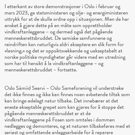
I etterkant av store demonstrasjoner i Oslo i februar og
mars 2023, ga statsministeren og olje- og energiministeren
uttrykk for at de skulle ordne opp i situasjonen. Men de har
ønsket å gjøre dette på en måte som opprettholder
vindkraftanleggene – og dermed også det pågående
menneskerettsbruddet. De samiske samfunnene og
reindriften kan naturligvis aldri akseptere en slik form for
«løsning,» og det er oppsiktsvekkende og uakseptabelt at
norske politiske myndigheter går videre med en utredning
som har til hensikt å la vindkraftanleggene – og
menneskerettsbruddet – fortsette.
Oslo Sámiid Searvi – Oslo Sameforening vil understreke
det ikke finnes og ikke kan finnes noen avbøtende tiltak som
kan bringe ødelagt natur tilbake. Det innebærer at det
eneste akseptable grepet som kan gjøres for å stoppe det
pågående menneskerettsbruddet er at de
vindkraftanleggene på Fosen som omtales i dommen
nedlegges og demonteres, og at naturen tilbakeføres med et
seriøst og omfattende anleggsarbeide for å reparere