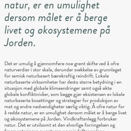
natur, er en umulighet
dersom målet er å berge
livet og økosystemene på
Jorden.
Det er umulig å gjennomføre noe grønt skifte ved å ofre
naturverdier i stor skala, derunder svekkelse av grunnlaget
for samisk naturbasert bærekraftig reindrift. Lokale
naturbaserte virksomheter har desto større betydning i en
situasjon med globale klimaendringer samt også økte
globale konfliktnivåer, som begge gjør eksistensen av lokale
naturbaserte bosettinger og strategier for produksjon av
mat og andre nødvendigheter særlig viktig. Å ofre natur for
å redde natur, er en umulighet dersom målet er å berge livet
og økosystemene på Jorden. Vindkraftanlegg forbruker
natur. Det er utvilsomt at den alvorlige forringelsen og
fragmenteringen av naturen og reindriftsarealene