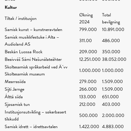
Kultur
Økning
Total
Tiltak / institusjon
2024
bevilgning
Samisk kunst – kunstneravtalen
799.000
10.891.000
Samisk musikkfestuke i Alta –
311.00
486.000
Audioland AS
Beskán Luossa Rock
209.000
350.000
Beaivváš Sámi Našunálateáhter
12.251.000
38.052.000
Skoltesamisk språkarbeid ved Ä´vv
1.000.000
1.000.000
Skoltesamisk museum
Mearrasiida
279.000
1.509.000
Sijti Jarnge
266.000
1.509.000
Álttá siida
133.000
651.000
Sjøsamisk tun
212.000
403.000
Institusjonsutvikling – søkerbasert
500.000
2.000.000
tilskudd
Samisk idrett – idrettsavtalen
1.422.000
4.883.000