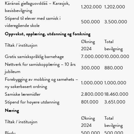
Káránaš giellaguovddáš – Karasjok,
1.202.000
1.202.000
basisbevilgning
Stipend til elever med samisk i
500.000
3.500.000
videregående skole
Oppvekst, opplæring, utdanning og forskning
Økning
Total
Tiltak / institusjon
2024
bevilgning
Gratis samiskspråklig barnehage
7.000.000
10.000.000
Nettverk for samiskopplæring – 10 års
300.000
880.000
jubileum
Forebygging av mobbing og samehets –
1.000.000
1.000.000
ny søkerbasert ordning
Samiske læremidler
2.800.000
18.460.000
Stipend for høyere utdanning
801.000
3.651.000
Næring
Økning
Total
Tiltak / institusjon
2024
bevilgning
Bivdu
500.000
500.000