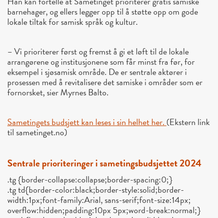
Han kan fortelle at Sametinget prioriterer gratis samiske
barnehager, og ellers legger opp til å støtte opp om gode
lokale tiltak for samisk språk og kultur.
– Vi prioriterer først og fremst å gi et løft til de lokale
arrangørene og institusjonene som får minst fra før, for
eksempel i sjøsamisk område. De er sentrale aktører i
prosessen med å revitalisere det samiske i områder som er
fornorsket, sier Myrnes Balto.
Sametingets budsjett kan leses i sin helhet her.
(Ekstern link
til sametinget.no)
Sentrale prioriteringer i sametingsbudsjettet 2024
.tg {border-collapse:collapse;border-spacing:0;}
.tg td{border-color:black;border-style:solid;border-
width:1px;font-family:Arial, sans-serif;font-size:14px;
overflow:hidden;padding:10px 5px;word-break:normal;}