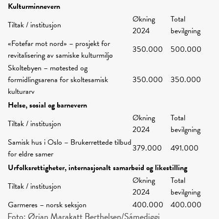
Kulturminnevern
Økning
Total
Tiltak / institusjon
2024
bevilgning
«Fotefar mot nord» – prosjekt for
350.000
500.000
revitalisering av samiske kulturmiljø
Skoltebyen – møtested og
formidlingsarena for skoltesamisk
350.000
350.000
kulturarv
Helse, sosial og barnevern
Økning
Total
Tiltak / institusjon
2024
bevilgning
Samisk hus i Oslo – Brukerrettede tilbud
379.000
491.000
for eldre samer
Urfolksrettigheter, internasjonalt samarbeid og likestilling
Økning
Total
Tiltak / institusjon
2024
bevilgning
Garmeres – norsk seksjon
400.000
400.000
Foto: Ørjan Marakatt Berthelsen/Sámediggi