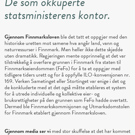
De som okkuperte
statsministerens kontor.
Gjennom Finnmarksloven
ble det tatt et oppgjør med den
historiske uretten mot samene hva angår land, vann og
naturressurser i Finnmark. Men heller ikke dette skjedde
uten dramatikk. Regjeringen mente opprinnelig at det var
tilstrekkelig å overføre grunnen i Finnmark fra staten til
Finnmarkseiendommen (FeFo) for å ta et oppgjør med
tidligere tiders urett og for å oppfylle ILO-konvensjonen nr.
169. Verken Sametinget eller Stortinget var enige i det og
de konkluderte med at det også måtte etableres et system
for å utrede individuelle og kollektive eier- og
bruksrettigheter på den grunnen som FeFo hadde overtatt.
Dermed ble Finnmarkskommisjonen og Utmarksdomstolen
for Finnmark etablert gjennom Finnmarksloven.
Gjennom media ser vi
med stor skuffelse at det har kommet