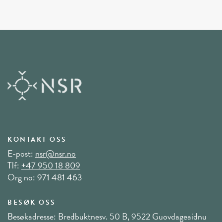
KONTAKT OSS
E-post:
nsr@nsr.no
Tlf:
+47 950 18 809
Org no: 971 481 463
BESØK OSS
Besøkadresse: Bredbuktnesv. 50 B, 9522 Guovdageaidnu