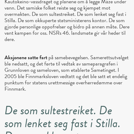
Kautokeino-vassdraget og planene om å legge Máze under
vann. Det samiske folket reiste seg og kjempet mot
overmakten. De som sultestreiket. De som lenket seg fast i
Stilla. De som okkuperte statsministerens kontor. De som
gjorde personlige oppofrelser og bidro på annen måte. Dere
vant kampen for oss. NSRs 46. landsmøte gir vår heder til
dere.
Aksjonene satte fart
på samebevegelsen. Samerettsutvalget
ble nedsatt, og det førte til vedtak av sameparagrafen i
Grunnloven og sameloven, som etablerte Sametinget. I
2005 ble Finnmarksloven vedtatt og det ble satt et endelig
punktum for statens urettmessige overherredømme over
Finnmark.
De som sultestreiket. De
som lenket seg fast i Stilla.