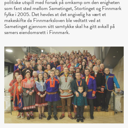
politiske utspill med forsøk på omkamp om den enigheten
som fant sted mellom Sametinget, Stortinget og Finnmark
fylke i 2005. Det hevdes at det angivelig ha vært et
makeskifte da Finnmarksloven ble vedtatt ved at
Sametinget gjennom sitt samtykke skal ha gitt avkall på
samers eiendomsrett i Finnmark.