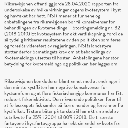
Riksrevisjonen offentliggjorde 28.04.2020 rapporten fra
undersøkelse av hvilke virkninger dagens kvotesystem i kyst-
og havfisket har hatt. NSR mener at funnene og
anbefalingene fra riksrevisjonen bør få konsekvenser for
behandlingen av Kvotemeldinga – Stortingsmelding nr. 32
(2018-2019) Et kvotesystem for økt verdiskapning, fordi de
så tydelig kritiserer resultatene av den politikken som føres
og foreslås videreført av regjeringen. NSRs landsstyre
støtter derfor Sametingets krav om at behandlinga av
Kvotemeldinga utsettes til høsten. Anbefalingene har stor
betydning for kvotemeldinga og politikken bør legges om.
Riksrevisjonen konkluderer blant annet med at endringer i
den minste kystflåten har negative konsekvenser for
kystsamfunn og at flere fiskeriavhengige kommuner har fått
redusert fiskeriaktivitet. Den nåværende politikken fører til
at fellesskapets fisk samles på færre hender og forsvinner fra
kystfolket. Ti store båter på torsketrål har økt sin andel av
totalkvote fra 25% i 2004 til 80% i 2018. De ti største
fartøyene i kystfartøygruppa har økt sin andel av kvota fra