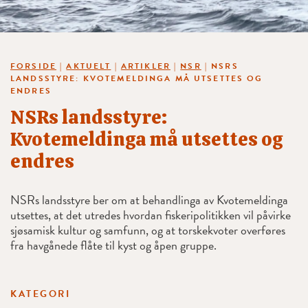
FORSIDE
|
AKTUELT
|
ARTIKLER
|
NSR
|
NSRS
LANDSSTYRE: KVOTEMELDINGA MÅ UTSETTES OG
ENDRES
NSRs landsstyre:
Kvotemeldinga må utsettes og
endres
NSRs landsstyre ber om at behandlinga av Kvotemeldinga
utsettes, at det utredes hvordan fiskeripolitikken vil påvirke
sjøsamisk kultur og samfunn, og at torskekvoter overføres
fra havgånede flåte til kyst og åpen gruppe.
KATEGORI