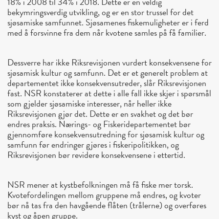
18% i 2008 til 34% i 2018. Dette er en veldig
bekymringsverdig utvikling, og er en stor trussel for det
sjøsamiske samfunnet. Sjøsamenes fiskemuligheter er i ferd
med å forsvinne fra dem når kvotene samles på få familier.
Dessverre har ikke Riksrevisjonen vurdert konsekvensene for
sjøsamisk kultur og samfunn. Det er et generelt problem at
departementet ikke konsekvensutreder, slår Riksrevisjonen
fast. NSR konstaterer at dette i alle fall ikke skjer i spørsmål
som gjelder sjøsamiske interesser, når heller ikke
Riksrevisjonen gjør det. Dette er en svakhet og det bør
endres praksis. Nærings- og Fiskeridepartementet bør
gjennomføre konsekvensutredning for sjøsamisk kultur og
samfunn før endringer gjøres i fiskeripolitikken, og
Riksrevisjonen bør revidere konsekvensene i ettertid.
NSR mener at kystbefolkningen må få fiske mer torsk.
Kvotefordelingen mellom gruppene må endres, og kvoter
bør nå tas fra den havgående flåten (trålerne) og overføres
kyst og åpen gruppe.