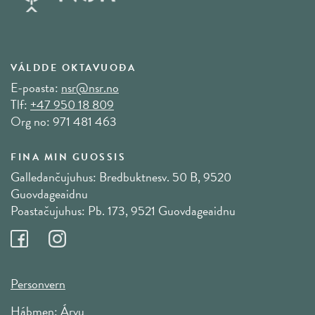
VÁLDDE OKTAVUOĐA
E-poasta:
nsr@nsr.no
Tlf:
+47 950 18 809
Org no: 971 481 463
FINA MIN GUOSSIS
Galledančujuhus: Bredbuktnesv. 50 B, 9520
Guovdageaidnu
Poastačujuhus: Pb. 173, 9521 Guovdageaidnu
Personvern
Hábmen:
Árvu