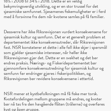
18% i 2008 til 34% i 2018. Dette er en veldig
bekymringsverdig utvikling, og er en stor trussel for det
sjøsamiske samfunnet. Sjøsamenes fiskemuligheter er i ferd
med å forsvinne fra dem når kvotene samles på få familier.
Dessverre har ikke Riksrevisjonen vurdert konsekvensene for
sjøsamisk kultur og samfunn. Det er et generelt problem at
departementet ikke konsekvensutreder, slår Riksrevisjonen
fast. NSR konstaterer at dette i alle fall ikke skjer i spørsmål
som gjelder sjøsamiske interesser, når heller ikke
Riksrevisjonen gjør det. Dette er en svakhet og det bør
endres praksis. Nærings- og Fiskeridepartementet bør
gjennomføre konsekvensutredning for sjøsamisk kultur og
samfunn før endringer gjøres i fiskeripolitikken, og
Riksrevisjonen bør revidere konsekvensene i ettertid.
NSR mener at kystbefolkningen må få fiske mer torsk.
Kvotefordelingen mellom gruppene må endres, og kvoter
bør nå tas fra den havgående flåten (trålerne) og overføres
kyst og åpen gruppe.