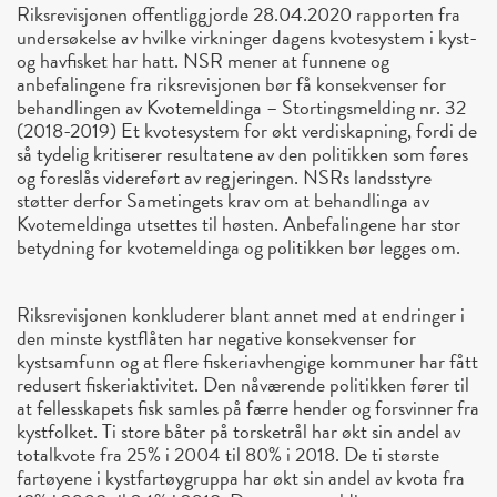
Riksrevisjonen offentliggjorde 28.04.2020 rapporten fra
undersøkelse av hvilke virkninger dagens kvotesystem i kyst-
og havfisket har hatt. NSR mener at funnene og
anbefalingene fra riksrevisjonen bør få konsekvenser for
behandlingen av Kvotemeldinga – Stortingsmelding nr. 32
(2018-2019) Et kvotesystem for økt verdiskapning, fordi de
så tydelig kritiserer resultatene av den politikken som føres
og foreslås videreført av regjeringen. NSRs landsstyre
støtter derfor Sametingets krav om at behandlinga av
Kvotemeldinga utsettes til høsten. Anbefalingene har stor
betydning for kvotemeldinga og politikken bør legges om.
Riksrevisjonen konkluderer blant annet med at endringer i
den minste kystflåten har negative konsekvenser for
kystsamfunn og at flere fiskeriavhengige kommuner har fått
redusert fiskeriaktivitet. Den nåværende politikken fører til
at fellesskapets fisk samles på færre hender og forsvinner fra
kystfolket. Ti store båter på torsketrål har økt sin andel av
totalkvote fra 25% i 2004 til 80% i 2018. De ti største
fartøyene i kystfartøygruppa har økt sin andel av kvota fra