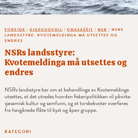
FORSIDE
|
ÁIGEGUOVDIL
|
OĐASÁŠŠIT
|
NSR
|
NSRS
LANDSSTYRE: KVOTEMELDINGA MÅ UTSETTES OG
ENDRES
NSRs landsstyre:
Kvotemeldinga må utsettes og
endres
NSRs landsstyre ber om at behandlinga av Kvotemeldinga
utsettes, at det utredes hvordan fiskeripolitikken vil påvirke
sjøsamisk kultur og samfunn, og at torskekvoter overføres
fra havgånede flåte til kyst og åpen gruppe.
KATEGORI