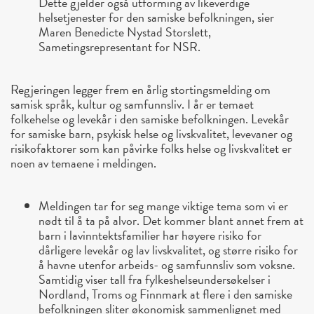
Dette gjelder også utforming av likeverdige
helsetjenester for den samiske befolkningen, sier
Maren Benedicte Nystad Storslett,
Sametingsrepresentant for NSR.
Regjeringen legger frem en årlig stortingsmelding om
samisk språk, kultur og samfunnsliv. I år er temaet
folkehelse og levekår i den samiske befolkningen. Levekår
for samiske barn, psykisk helse og livskvalitet, levevaner og
risikofaktorer som kan påvirke folks helse og livskvalitet er
noen av temaene i meldingen.
Meldingen tar for seg mange viktige tema som vi er
nødt til å ta på alvor. Det kommer blant annet frem at
barn i lavinntektsfamilier har høyere risiko for
dårligere levekår og lav livskvalitet, og større risiko for
å havne utenfor arbeids- og samfunnsliv som voksne.
Samtidig viser tall fra fylkeshelseundersøkelser i
Nordland, Troms og Finnmark at flere i den samiske
befolkningen sliter økonomisk sammenlignet med