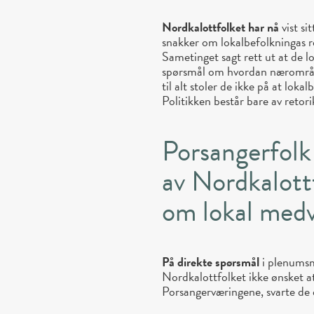
Nordkalottfolket har nå
vist si
snakker om lokalbefolkningas r
Sametinget sagt rett ut at de lo
spørsmål om hvordan nærområd
til alt stoler de ikke på at loka
Politikken består bare av reto
Porsangerfolk 
av Nordkalott
om lokal medv
På direkte spørsmål
i plenumsm
Nordkalottfolket ikke ønsket at
Porsangerværingene, svarte de 