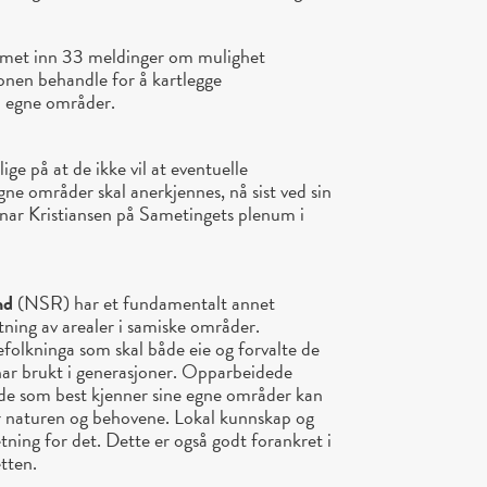
met inn 33 meldinger om mulighet
jonen behandle for å kartlegge
il egne områder.
ige på at de ikke vil at eventuelle
egne områder skal anerkjennes, nå sist ved sin
nar Kristiansen på Sametingets plenum i
nd
(NSR) har et fundamentalt annet
tning av arealer i samiske områder.
befolkninga som skal både eie og forvalte de
har brukt i generasjoner. Opparbeidede
 de som best kjenner sine egne områder kan
for naturen og behovene. Lokal kunnskap og
etning for det. Dette er også godt forankret i
tten.