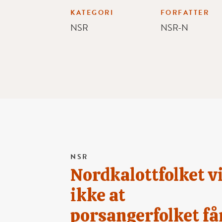
KATEGORI
FORFATTER
NSR
NSR-N
NSR
Nordkalottfolket vi
ikke at
porsangerfolket få