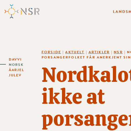
LANDSM
FORSIDE
|
AKTUELT
|
ARTIKLER
|
NSR
|
N
PORSANGERFOLKET FÅR ANERKJENT SIN
DAVVI
Nordkalot
NORSK
ÅARJEL
JULEV
ikke at
porsanger