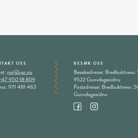
TAKT OSS
BESØK OSS
st:
nsr@nsr.no
Besøkadresse: Bredbuktnesv. 
+47 950 18 809
9522 Guovdageaidnu
no: 971 481 463
Postadresse: Bredbuktnesv. 
Guovdageaidnu