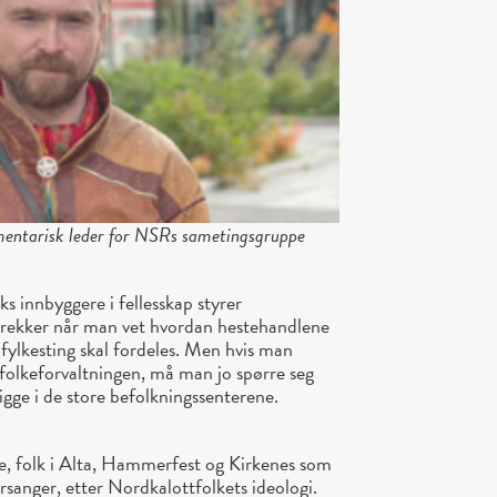
amentarisk leder for NSRs sametingsgruppe
 innbyggere i fellesskap styrer
rekker når man vet hvordan hestehandlene
 fylkesting skal fordeles. Men hvis man
s folkeforvaltningen, må man jo spørre seg
ligge i de store befolkningssenterene.
e, folk i Alta, Hammerfest og Kirkenes som
orsanger, etter Nordkalottfolkets ideologi.