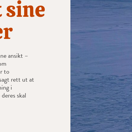
 sine
er
nne ansikt –
 om
r to
agt rett ut at
ning i
deres skal