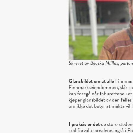
Skrevet av Beaska Niillas, parl
Glansbildet om at alle
Finnmarks
Finnmarkseiendommen, slår sp
kan foregå når taburettene i et
kjøper glansbildet av den felle
om ikke det betyr at makta vil 
I praksis er det
de store steden
skal forvalte arealene, også i P