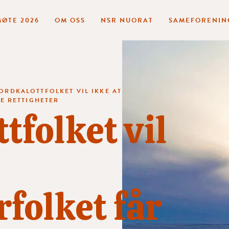
ØTE 2026
OM OSS
NSR NUORAT
SAMEFORENIN
ORDKALOTTFOLKET VIL IKKE AT
E RETTIGHETER
tfolket vil
folket får