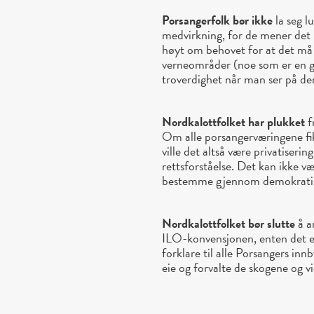
Porsangerfolk bør ikke
la seg l
medvirkning, for de mener det 
høyt om behovet for at det må g
verneområder (noe som er en go
troverdighet når man ser på den
Nordkalottfolket har plukket
f
Om alle porsangerværingene fik
ville det altså være privatiserin
rettsforståelse. Det kan ikke v
bestemme gjennom demokratis
Nordkalottfolket bør slutte
å a
ILO-konvensjonen, enten det er
forklare til alle Porsangers inn
eie og forvalte de skogene og vi