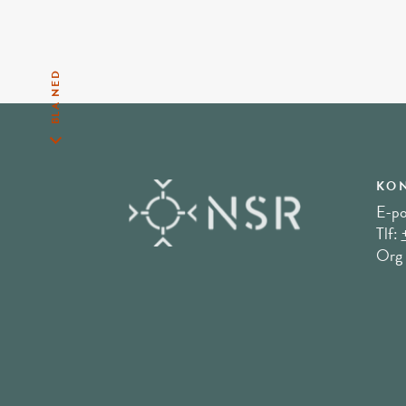
BLA NED
KON
E-po
Tlf:
Org 