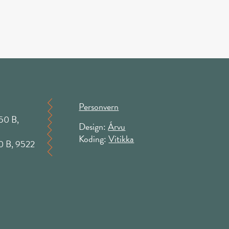
Personvern
50 B,
Design:
Árvu
Koding:
Vitikka
50 B, 9522