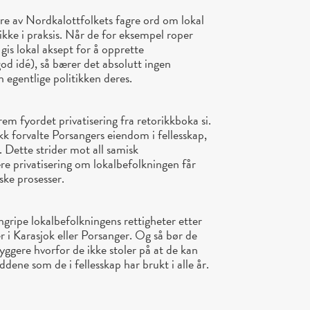
ure av Nordkalottfolkets fagre ord om lokal
ikke i praksis. Når de for eksempel roper
is lokal aksept for å opprette
d idé), så bærer det absolutt ingen
 egentlige politikken deres.
rem fyordet privatisering fra retorikkboka si.
k forvalte Porsangers eiendom i fellesskap,
g. Dette strider mot all samisk
ære privatisering om lokalbefolkningen får
ke prosesser.
ngripe lokalbefolkningens rettigheter etter
 i Karasjok eller Porsanger. Og så bør de
byggere hvorfor de ikke stoler på at de kan
ddene som de i fellesskap har brukt i alle år.