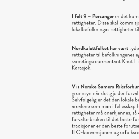
I felt 9 – Porsanger
er det kom
rettigheter. Disse skal kommis
lokalbefolkningas rettigheter t
Nordkalottfolket har vært
tydel
rettigheter til befolkningenes 
sametingsrepresentant Knut Ei
Karasjok.
Vi i Norske Samers Riksforbu
grunnsyn når det gjelder forval
Selvfølgelig er det den lokale 
arealene som man i fellesskap 
rettigheter må anerkjennes, så
forvalte bruken til det beste 
tradisjoner er den beste foruts
ILO-konvensjonen og urfolksre