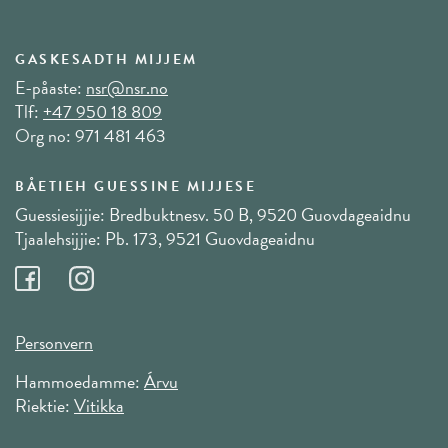
GASKESADTH MIJJEM
E-påaste:
nsr@nsr.no
Tlf:
+47 950 18 809
Org no: 971 481 463
BÅETIEH GUESSINE MIJJESE
Guessiesijjie: Bredbuktnesv. 50 B, 9520 Guovdageaidnu
Tjaalehsijjie: Pb. 173, 9521 Guovdageaidnu
Personvern
Hammoedamme:
Árvu
Riektie:
Vitikka