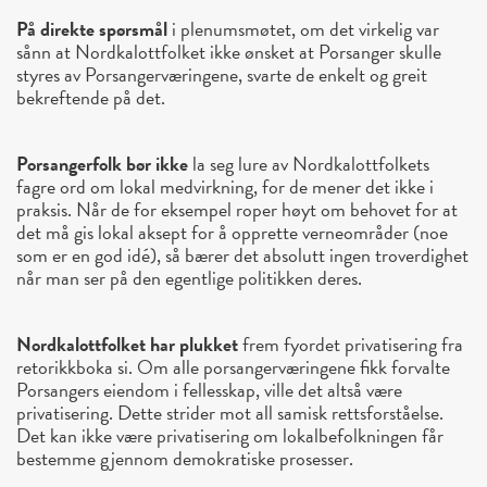
På direkte spørsmål
i plenumsmøtet, om det virkelig var
sånn at Nordkalottfolket ikke ønsket at Porsanger skulle
styres av Porsangerværingene, svarte de enkelt og greit
bekreftende på det.
Porsangerfolk bør ikke
la seg lure av Nordkalottfolkets
fagre ord om lokal medvirkning, for de mener det ikke i
praksis. Når de for eksempel roper høyt om behovet for at
det må gis lokal aksept for å opprette verneområder (noe
som er en god idé), så bærer det absolutt ingen troverdighet
når man ser på den egentlige politikken deres.
Nordkalottfolket har plukket
frem fyordet privatisering fra
retorikkboka si. Om alle porsangerværingene fikk forvalte
Porsangers eiendom i fellesskap, ville det altså være
privatisering. Dette strider mot all samisk rettsforståelse.
Det kan ikke være privatisering om lokalbefolkningen får
bestemme gjennom demokratiske prosesser.