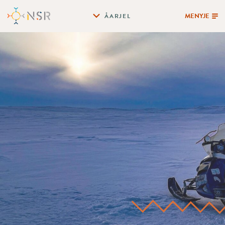
MENYJE
ÅARJEL