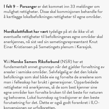
I felt 9 – Porsanger
er det kommet inn 33 meldinger om
mulighet rettigheter. Disse skal kommisjonen behandle for
å kartlegge lokalbefolkningas rettigheter til egne områder.
Nordkalottfolket har vært
tydelige på at de ikke vil at
eventuelle rettigheter til befolkningenes egne områder skal
anerkjennes, nå sist ved sin sametingsrepresentant Knut
Einar Kristiansen på Sametingets plenum i Karasjok.
Vi i Norske Samers Riksforbund
(NSR) har et
fundamentalt annet grunnsyn når det gjelder forvaltning av
arealer i samiske områder. Selvfølgelig er det den lokale
befolkninga som skal både eie og forvalte de arealene som
man i fellesskap har brukt i generasjoner. Opparbeidede
rettigheter må anerkjennes, så de som best kjenner sine
egne områder kan forvalte bruken til det beste for naturen
og behovene. Lokal kunnskap og tradisjoner er den beste
forutsetning for det. Dette er også godt forankret i ILO-
konvensjonen og urfolksretten.