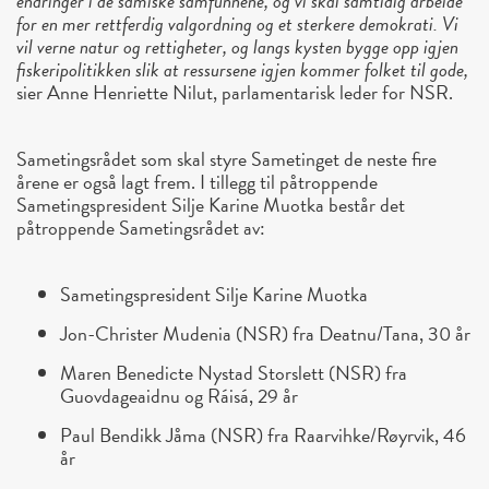
endringer i de samiske samfunnene, og vi skal samtidig arbeide
for en mer rettferdig valgordning og et sterkere demokrati. Vi
vil verne natur og rettigheter, og langs kysten bygge opp igjen
fiskeripolitikken slik at ressursene igjen kommer folket til gode,
sier Anne Henriette Nilut, parlamentarisk leder for NSR.
Sametingsrådet som skal styre Sametinget de neste fire
årene er også lagt frem. I tillegg til påtroppende
Sametingspresident Silje Karine Muotka består det
påtroppende Sametingsrådet av:
Sametingspresident Silje Karine Muotka
Jon-Christer Mudenia (NSR) fra Deatnu/Tana, 30 år
Maren Benedicte Nystad Storslett (NSR) fra
Guovdageaidnu og Ráisá, 29 år
Paul Bendikk Jåma (NSR) fra Raarvihke/Røyrvik, 46
år