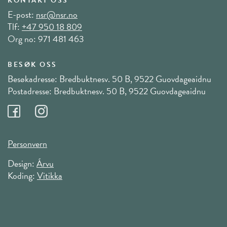
KONTAKT OSS
E-post:
nsr@nsr.no
Tlf:
+47 950 18 809
Org no: 971 481 463
BESØK OSS
Besøkadresse: Bredbuktnesv. 50 B, 9522 Guovdageaidnu
Postadresse: Bredbuktnesv. 50 B, 9522 Guovdageaidnu
Personvern
Design:
Árvu
Koding:
Vitikka