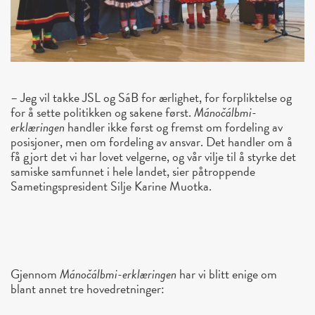
– Jeg vil takke JSL og SáB for ærlighet, for forpliktelse og
for å sette politikken og sakene først.
Mánočálbmi-
erklæringen
handler ikke først og fremst om fordeling av
posisjoner, men om fordeling av ansvar.
Det handler om å
få gjort det vi har lovet velgerne, og vår vilje til å
styrke det
samiske samfunnet
i hele landet, sier påtroppende
Sametingspresident Silje Karine Muotka.
Gjennom
Mánočálbmi-erklæringen
har vi blitt enige om
blant annet tre hovedretninger: