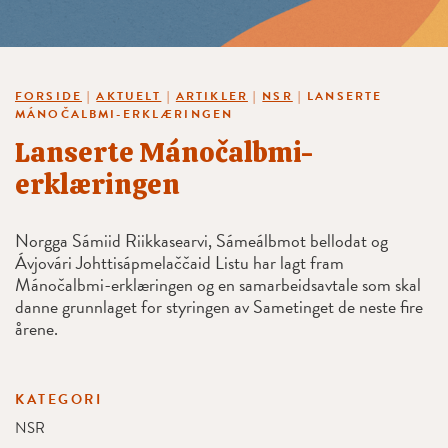
FORSIDE
|
AKTUELT
|
ARTIKLER
|
NSR
|
LANSERTE
MÁNOČALBMI-ERKLÆRINGEN
Lanserte Mánočalbmi-
erklæringen
Norgga Sámiid Riikkasearvi, Sámeálbmot bellodat og
Ávjovári Johttisápmelaččaid Listu har lagt fram
Mánočalbmi-erklæringen og en samarbeidsavtale som skal
danne grunnlaget for styringen av Sametinget de neste fire
årene.
KATEGORI
NSR