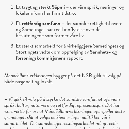
Et
trygt og sterkt Sápmi
– der våre språk, næringer og
lokalsamfunn har framtidstro.
Et
rettferdig samfunn
– der samiske rettighetshavere
og Sametinget har reell innflytelse over de
beslutningene som former våre liv.
Et sterkt samarbeid for å virkeliggjøre Sametingets og
Stortingets vedtak om oppfølging av
Sannhets- og
forsoningskommisjonens
rapport.
Mánočalbmi-erklæringen
bygger på det NSR gikk til valg på
både nasjonalt og lokalt.
–
Vi gikk til valg på å styrke det samiske samfunnet gjennom
språk, kultur, naturvern og rettferdig representasjon. Det har
vært viktig for oss at Mánočálbmi-erklæringen gjenspeiler dette
grunnlaget, slik at velgerne kjenner igjen politikken vår i
samarbeidet. Det samiske gjenreisningsarbeidet må gi reelle