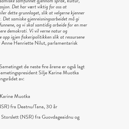
et samiske samfunnet gjennom språk, kultur,
asjon. Det har vært viktig for oss at
er dette grunnlaget, slik at velgerne kjenner
t. Det samiske gjenreisningsarbeidet må gi
funnene, og vi skal samtidig arbeide for en mer
kere demokrati. Vi vil verne natur og
 opp igjen fiskeripolitikken slik at ressursene
r Anne Henriette Nilut, parlamentarisk
Sametinget de neste fire årene er også lagt
e Sametingspresident Silje Karine Muotka
ngsrådet av:
e Karine Muotka
SR) fra Deatnu/Tana, 30 år
 Storslett (NSR) fra Guovdageaidnu og