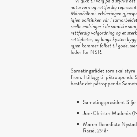
–
Vi gikk til valg på å styrke d
naturvern og rettferdig represent
Mánočálbmi-erklæringen gjenspeil
igjen politikken vår i samarbeide
reelle endringer i de samiske sam
rettferdig valgordning og et ster
rettigheter, og langs kysten bygge
igjen kommer folket til gode,
sie
leder for NSR.
Sametingsrådet som skal styre 
frem. I tillegg til påtroppend
består det påtroppende Sameti
Sametingspresident Silj
Jon-Christer Mudenia (N
Maren Benedicte Nystad
Ráisá, 29 år