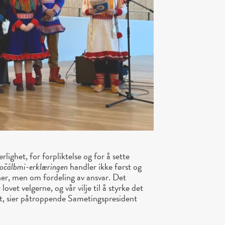
rlighet, for forpliktelse og for å sette
čálbmi-erklæringen
handler ikke først og
ner, men om fordeling av ansvar.
Det
lovet velgerne, og vår vilje til å
styrke det
et, sier påtroppende Sametingspresident