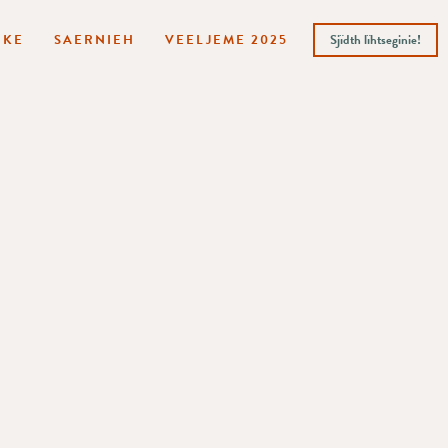
HKE
SAERNIEH
VEELJEME 2025
Sjïdth lïhtseginie!