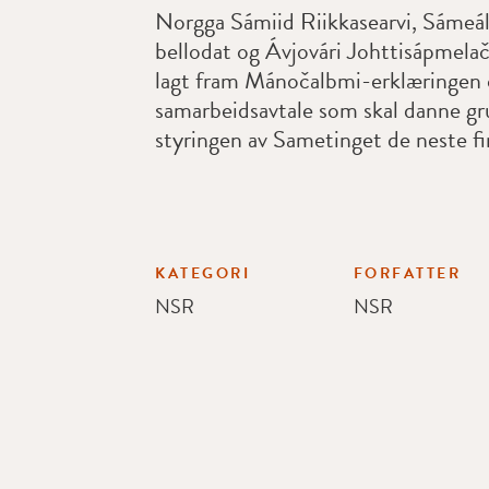
Norgga Sámiid Riikkasearvi, Sáme
bellodat og Ávjovári Johttisápmelač
lagt fram Mánočalbmi-erklæringen 
samarbeidsavtale som skal danne gr
styringen av Sametinget de neste fi
KATEGORI
FORFATTER
NSR
NSR