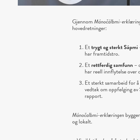
Gjennom
Mánočálbmi-erklærin
hovedretninger:
Et
trygt og sterkt Sápmi
har framtidstro.
Et
rettferdig samfunn
– d
har reell innflytelse over
Et sterkt samarbeid for å
vedtak om oppfølging av
rapport.
Mánočalbmi-erklæringen
bygger 
og lokalt.