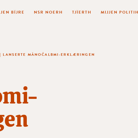
JJEN BÏJRE
NSR NOERH
TJÏERTH
MIJJEN POLITI
|
LANSERTE MÁNOČALBMI-ERKLÆRINGEN
bmi-
gen