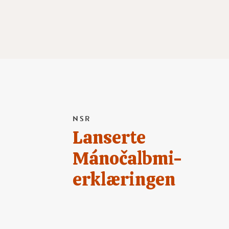
NSR
Lanserte
Mánočalbmi-
erklæringen