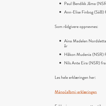
Paul Bendikk Jåma (NSR)
Ann-Elise Finbog (SáB) f
Som rådgivere oppnevnes:
Aina Madelen Nordsletta
år
Håkon Mudenia (NSR) fr
Nils Ante Eira (NSR) fra
Les hele erklæringen her:
Mánočalbmi-erklæringen