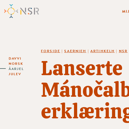
MI
FORSIDE
|
SAERNIEH
|
ARTIHKELH
|
NSR
Lanserte
DAVVI
NORSK
ÅARJEL
JULEV
Mánočal
erklærin