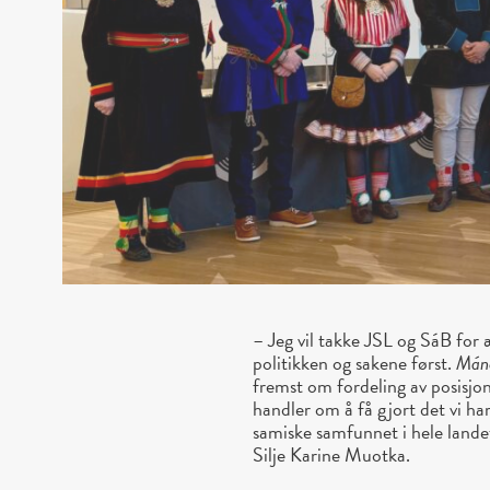
– Jeg vil takke JSL og SáB for æ
politikken og sakene først.
Máno
fremst om fordeling av posisjo
handler om å få gjort det vi har 
samiske samfunnet
i hele land
Silje Karine Muotka.