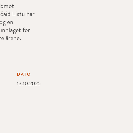
álbmot
čaid Listu har
og en
unnlaget for
re årene.
DATO
13.10.2025