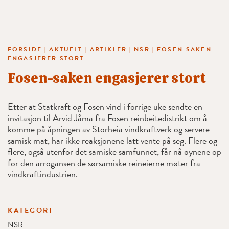
FORSIDE
|
AKTUELT
|
ARTIKLER
|
NSR
|
FOSEN-SAKEN
ENGASJERER STORT
Fosen-saken engasjerer stort
Etter at Statkraft og Fosen vind i forrige uke sendte en
invitasjon til Arvid Jåma fra Fosen reinbeitedistrikt om å
komme på åpningen av Storheia vindkraftverk og servere
samisk mat, har ikke reaksjonene latt vente på seg. Flere og
flere, også utenfor det samiske samfunnet, får nå øynene op
for den arrogansen de sørsamiske reineierne møter fra
vindkraftindustrien.
KATEGORI
NSR