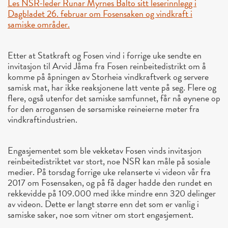
Les NSR-leder Runar Myrnes Balto sitt leserinnlegg i
Dagbladet 26. februar om Fosensaken og vindkraft i
samiske områder.
Etter at Statkraft og Fosen vind i forrige uke sendte en
invitasjon til Arvid Jåma fra Fosen reinbeitedistrikt om å
komme på åpningen av Storheia vindkraftverk og servere
samisk mat, har ikke reaksjonene latt vente på seg. Flere og
flere, også utenfor det samiske samfunnet, får nå øynene op
for den arrogansen de sørsamiske reineierne møter fra
vindkraftindustrien.
Engasjementet som ble vekketav Fosen vinds invitasjon
reinbeitedistriktet var stort, noe NSR kan måle på sosiale
medier. På torsdag forrige uke relanserte vi videon vår fra
2017 om Fosensaken, og på få dager hadde den rundet en
rekkevidde på 109.000 med ikke mindre enn 320 delinger
av videon. Dette er langt større enn det som er vanlig i
samiske saker, noe som vitner om stort engasjement.