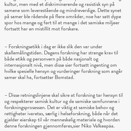
kultur, men med et diskriminerende og rasistisk syn på
samene som laverestående og mindreverdige. Dette synet
på samer ble rådende på flere områder, noe har satt dype
spor hos mange og ført til at mange i det samiske miljøer
fortsatt har en mistillit mot forskere.
– Forskningsetikk i dag er ikke slik den var under
skallemålingstiden. Dagens forskning har strenge krav til
både etikk og personvern på både nasjonalt og
internasjonalt nivå, men disse sier fortsatt ingenting om
hvilke spesielle hensyn og vurderinger forskning som angår
samer skal ha, fortsetter Bomstad.
– Disse retningslinjene skal sikre at forskning tar hensyn til
og respekterer samisk kultur og de samiske samfunnene i
forskningsprosessen. Det er viktig at samiske behov og
rettigheter ivaretas, særlig i helseforskning, både når det
gjelder eierskap til vår menneskelig materiale og hvordan
denne forskningen gjennomføres,sier Niko Valkeapäa.