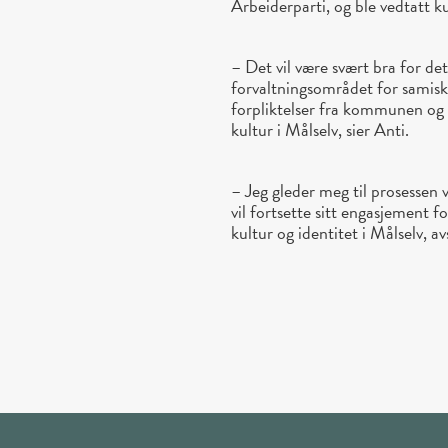
Arbeiderparti, og ble vedtatt
– Det vil være svært bra for de
forvaltningsområdet for samisk 
forpliktelser fra kommunen og
kultur i Målselv, sier Anti.
– Jeg gleder meg til prosessen
vil fortsette sitt engasjement f
kultur og identitet i Målselv, av