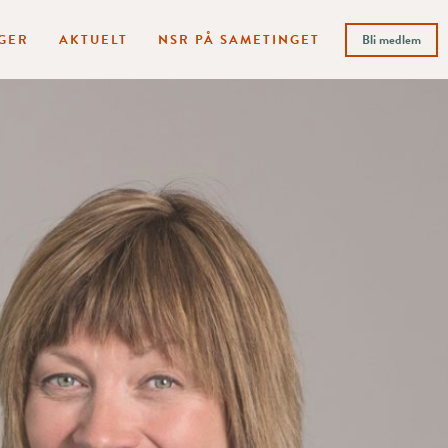
GER
AKTUELT
NSR PÅ SAMETINGET
Bli medlem