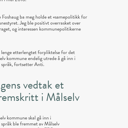
 Foshaug ba meg holde et «samepolitikk for
styret. Jeg ble positivt overrasket over
draget, og interessen kommunepolitikerne
lenge etterlengtet forpliktelse for det
selv kommune endelig utrede å gå inn i
språk, fortsetter Anti.
dagens vedtak et
remskritt i Målselv
elv kommune skal gå inn i
 språk ble fremmet av Målselv