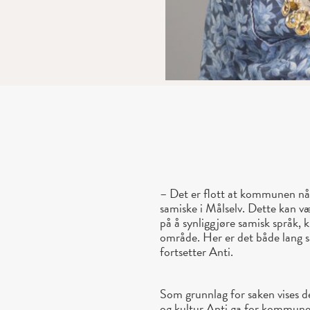
– Det er flott at kommunen nå 
samiske i Målselv. Dette kan 
på å synliggjøre samisk språk, ku
område. Her er det både lang s
fortsetter Anti.
Som grunnlag for saken vises de
og kultur Anti ga for kommune