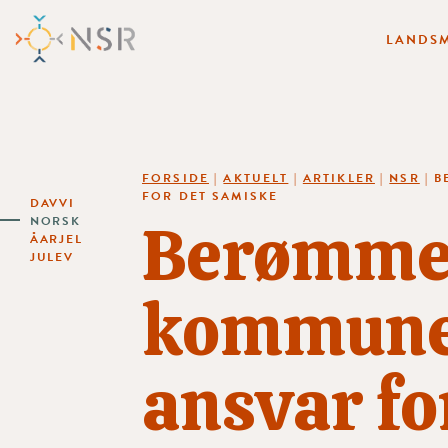
LANDSM
FORSIDE
|
AKTUELT
|
ARTIKLER
|
NSR
|
B
FOR DET SAMISKE
DAVVI
Berømmer
NORSK
ÅARJEL
JULEV
kommune 
ansvar fo