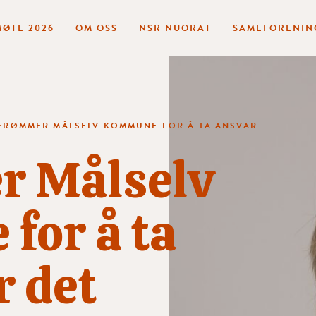
ØTE 2026
OM OSS
NSR NUORAT
SAMEFORENIN
ERØMMER MÅLSELV KOMMUNE FOR Å TA ANSVAR
 Målselv
for å ta
r det