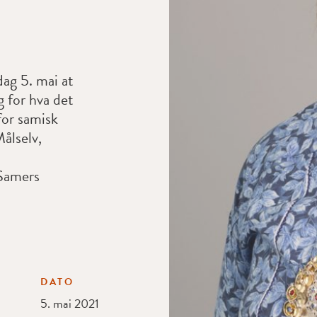
ag 5. mai at
g for hva det
 for samisk
Målselv,
 Samers
DATO
5. mai 2021