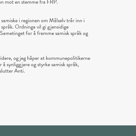
 kun mot en stemme fra FRP.
t samiske i regionen om Målselv trår inn i
språk. Ordninga vil gi gjensidige
 Sametinget for å fremme samisk språk og
 videre, og jeg håper at kommunepolitikerne
or å synliggjøre og styrke samisk språk,
slutter Anti.