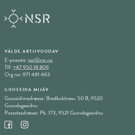
VÁLDE AKTIJVUODAV
E-poassta:
nsr@nsr.no
Tlf:
+47 950 18 809
Org no: 971 481 463
GUOSSIDA MIJÁV
Guossidimadræssa: Bredbuktnesv. 50 B, 9520
Guovdageaidnu
Poasstaadræssa: Pb. 173, 9521 Guovdageaidnu