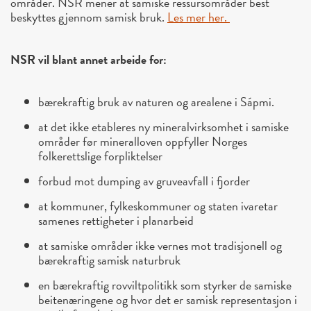
områder. NSR mener at samiske ressursområder best
beskyttes gjennom samisk bruk.
Les mer her.
NSR vil blant annet arbeide for:
bærekraftig bruk av naturen og arealene i Sápmi.
at det ikke etableres ny mineralvirksomhet i samiske
områder før mineralloven oppfyller Norges
folkerettslige forpliktelser
forbud mot dumping av gruveavfall i fjorder
at kommuner, fylkeskommuner og staten ivaretar
samenes rettigheter i planarbeid
at samiske områder ikke vernes mot tradisjonell og
bærekraftig samisk naturbruk
en bærekraftig rovviltpolitikk som styrker de samiske
beitenæringene og hvor det er samisk representasjon i