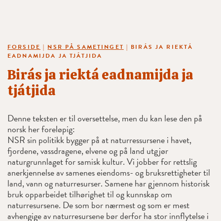
FORSIDE
|
NSR PÅ SAMETINGET
|
BIRÁS JA RIEKTÁ
EADNAMIJDA JA TJÁTJIDA
Birás ja riektá eadnamijda ja
tjátjida
Denne teksten er til oversettelse, men du kan lese den på
norsk her foreløpig:
NSR sin politikk bygger på at naturressursene i havet,
fjordene, vassdragene, elvene og på land utgjør
naturgrunnlaget for samisk kultur. Vi jobber for rettslig
anerkjennelse av samenes eiendoms- og bruksrettigheter til
land, vann og naturresurser. Samene har gjennom historisk
bruk opparbeidet tilhørighet til og kunnskap om
naturresursene. De som bor nærmest og som er mest
avhengige av naturresursene bør derfor ha stor innflytelse i