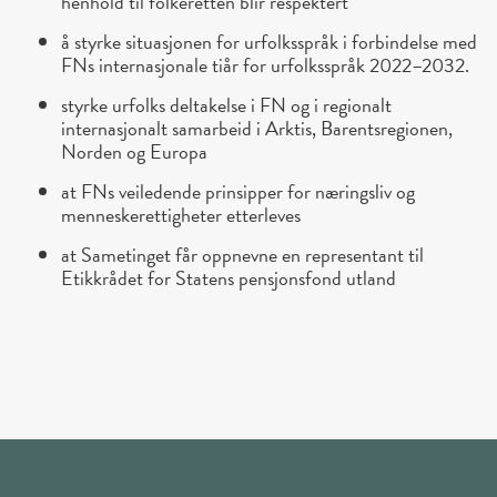
henhold til folkeretten blir respektert
å styrke situasjonen for urfolksspråk i forbindelse med
FNs internasjonale tiår for urfolksspråk 2022–2032.
styrke urfolks deltakelse i FN og i regionalt
internasjonalt samarbeid i Arktis, Barentsregionen,
Norden og Europa
at FNs veiledende prinsipper for næringsliv og
menneskerettigheter etterleves
at Sametinget får oppnevne en representant til
Etikkrådet for Statens pensjonsfond utland