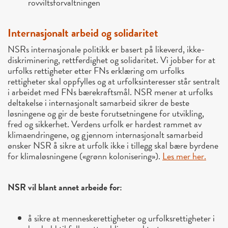
rovviltsforvaltningen
Internasjonalt arbeid og solidaritet
NSRs internasjonale politikk er basert på likeverd, ikke-
diskriminering, rettferdighet og solidaritet. Vi jobber for at
urfolks rettigheter etter FNs erklæring om urfolks
rettigheter skal oppfylles og at urfolksinteresser står sentralt
i arbeidet med FNs bærekraftsmål. NSR mener at urfolks
deltakelse i internasjonalt samarbeid sikrer de beste
løsningene og gir de beste forutsetningene for utvikling,
fred og sikkerhet. Verdens urfolk er hardest rammet av
klimaendringene, og gjennom internasjonalt samarbeid
ønsker NSR å sikre at urfolk ikke i tillegg skal bære byrdene
for klimaløsningene («grønn kolonisering»).
Les mer her.
NSR vil blant annet arbeide for:
å sikre at menneskerettigheter og urfolksrettigheter i