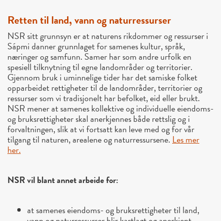
Retten til land, vann og naturressurser
NSR sitt grunnsyn er at naturens rikdommer og ressurser i
Sápmi danner grunnlaget for samenes kultur, språk,
næringer og samfunn. Samer har som andre urfolk en
spesiell tilknytning til egne landområder og territorier.
Gjennom bruk i uminnelige tider har det samiske folket
opparbeidet rettigheter til de landområder, territorier og
ressurser som vi tradisjonelt har befolket, eid eller brukt.
NSR mener at samenes kollektive og individuelle eiendoms-
og bruksrettigheter skal anerkjennes både rettslig og i
forvaltningen, slik at vi fortsatt kan leve med og for vår
tilgang til naturen, arealene og naturressursene.
Les mer
her.
NSR vil blant annet arbeide for:
at samenes eiendoms- og bruksrettigheter til land,
vann og naturressurser blir kartlagt og anerkjent,