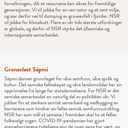
forvaltningen, slik at ressursene kan sikres for fremtidige
generasjoner. Vi vil jobbe for en ren natur og et rent miljø,
og sier derfor nei til dumping av gruveavfall i fjorder. NSR
vil jobbe for klimakutt. Flere av vår tids største utfordringer
er globale, og derfor vil NSR styrke det allsamiske og
internasjonale samarbeidet.
Grenseløst Sápmi
Sápmi danner grunnlaget for våre samfunn, våre språk og
kultur. Det samiske felleskapet og våre landområder har sin
opprinnelse fra lenge før statsdannelsene. For NSR er det
samiske samarbeidet en naturlig del av politikken vår. Vi
jobber for et sterkere samisk samarbeid og nedbygging av
barrierene som hindrer en felles samisk samfunnsutvikling.
NSR har som mål at samene i fremtiden skal ha et felles
folkevalgt organ. COVID-19-pandemien har gjort
grensebarrierene tydeligere enn de noen gang har vært, og