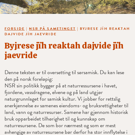
FORSIDE
|
NSR PÅ SAMETINGET
|
BYJRESE JÏH REAKTAH
DAJVIDE JÏH JAEVRIDE
Byjrese jïh reaktah dajvide jïh
jaevride
Denne teksten er til oversetting til sørsamisk. Du kan lese
den på norsk foreløpig:
NSR sin politikk bygger på at naturressursene i havet,
fjordene, vassdragene, elvene og på land utgjør
naturgrunnlaget for samisk kultur. Vi jobber for rettslig
anerkjennelse av samenes eiendoms- og bruksrettigheter til
land, vann og naturresurser. Samene har gjennom historisk
bruk opparbeidet tilhørighet til og kunnskap om
naturresursene. De som bor nærmest og som er mest
avhengige av naturresursene bør derfor ha stor innflytelse i