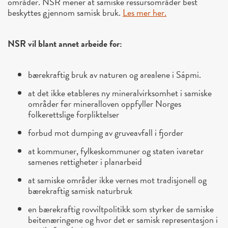
områder. NSR mener at samiske ressursområder best
beskyttes gjennom samisk bruk.
Les mer her.
NSR vil blant annet arbeide for:
bærekraftig bruk av naturen og arealene i Sápmi.
at det ikke etableres ny mineralvirksomhet i samiske
områder før mineralloven oppfyller Norges
folkerettslige forpliktelser
forbud mot dumping av gruveavfall i fjorder
at kommuner, fylkeskommuner og staten ivaretar
samenes rettigheter i planarbeid
at samiske områder ikke vernes mot tradisjonell og
bærekraftig samisk naturbruk
en bærekraftig rovviltpolitikk som styrker de samiske
beitenæringene og hvor det er samisk representasjon i