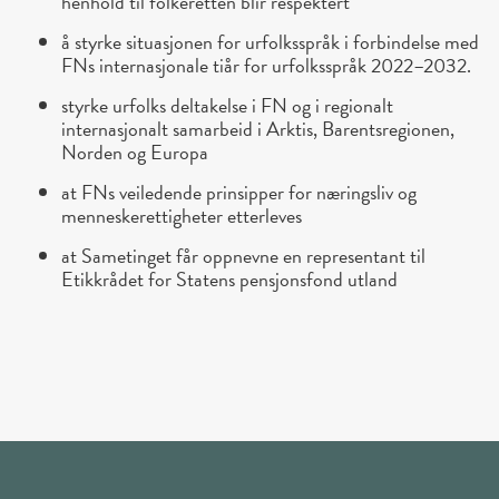
henhold til folkeretten blir respektert
å styrke situasjonen for urfolksspråk i forbindelse med
FNs internasjonale tiår for urfolksspråk 2022–2032.
styrke urfolks deltakelse i FN og i regionalt
internasjonalt samarbeid i Arktis, Barentsregionen,
Norden og Europa
at FNs veiledende prinsipper for næringsliv og
menneskerettigheter etterleves
at Sametinget får oppnevne en representant til
Etikkrådet for Statens pensjonsfond utland