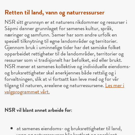
Retten til land, vann og naturressurser
NSR sitt grunnsyn er at naturens rikdommer og ressurser i
Sápmi danner grunnlaget for samenes kultur, språk,
næringer og samfunn. Samer har som andre urfolk en
spesiell tilknytning til egne landområder og territorier.
Gjennom bruk i uminnelige tider har det samiske folket
opparbeidet rettigheter til de landområder, territorier og
ressurser som vi tradisjonelt har befolket, eid eller brukt.
NSR mener at samenes kollektive og individuelle eiendoms-
og bruksrettigheter skal anerkjennes både rettslig og i
forvaltningen, slik at vi fortsatt kan leve med og for vår
tilgang til naturen, arealene og naturressursene.
Les mer i
valgprogrammet vårt.
NSR vil blant annet arbeide for:
at samenes eiendoms- og bruksrettigheter til land,
vann og naturressurser blir kartlagt og anerkjent,