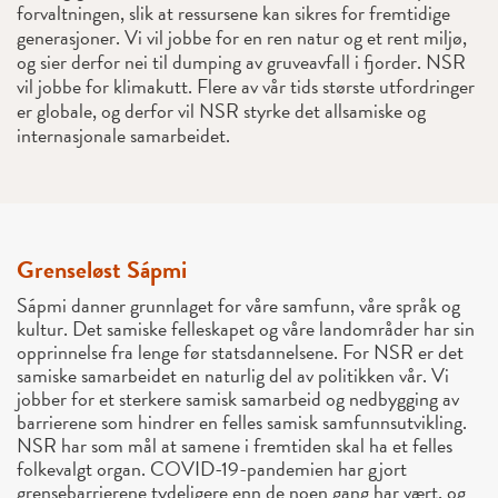
forvaltningen, slik at ressursene kan sikres for fremtidige
generasjoner. Vi vil jobbe for en ren natur og et rent miljø,
og sier derfor nei til dumping av gruveavfall i fjorder. NSR
vil jobbe for klimakutt. Flere av vår tids største utfordringer
er globale, og derfor vil NSR styrke det allsamiske og
internasjonale samarbeidet.
Grenseløst Sápmi
Sápmi danner grunnlaget for våre samfunn, våre språk og
kultur. Det samiske felleskapet og våre landområder har sin
opprinnelse fra lenge før statsdannelsene. For NSR er det
samiske samarbeidet en naturlig del av politikken vår. Vi
jobber for et sterkere samisk samarbeid og nedbygging av
barrierene som hindrer en felles samisk samfunnsutvikling.
NSR har som mål at samene i fremtiden skal ha et felles
folkevalgt organ. COVID-19-pandemien har gjort
grensebarrierene tydeligere enn de noen gang har vært, og