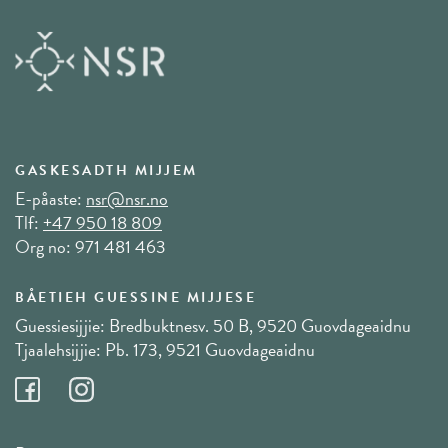
GASKESADTH MIJJEM
E-påaste:
nsr@nsr.no
Tlf:
+47 950 18 809
Org no: 971 481 463
BÅETIEH GUESSINE MIJJESE
Guessiesijjie: Bredbuktnesv. 50 B, 9520 Guovdageaidnu
Tjaalehsijjie: Pb. 173, 9521 Guovdageaidnu