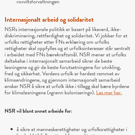
rovviltsforvaltningen
Internasjonalt arbeid og solidaritet
NSRs internasjonale politikk er basert på likeverd, ikke-
diskriminering, rettferdighet og solidaritet. Vi jobber for at
urfolks rettigheter etter FNs erklæring om urfolks
rettigheter skal oppfylles og at urfolksinteresser står sentralt
i arbeidet med FNs bærekraftsmål. NSR mener at urfolks
deltakelse i internasjonalt samarbeid sikrer de beste
løsningene og gir de beste forutsetningene for utvikling,
fred og sikkerhet. Verdens urfolk er hardest rammet av
klimaendringene, og gjennom internasjonalt samarbeid
ønsker NSR å sikre at urfolk ikke i tillegg skal bære byrdene
for klimaløsningene («grønn kolonisering»).
Les mer her.
NSR vil blant annet arbeide for:
å sikre at menneskerettigheter og urfolksrettigheter i