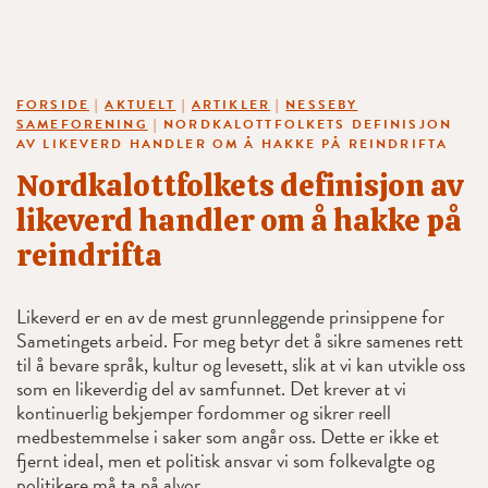
FORSIDE
|
AKTUELT
|
ARTIKLER
|
NESSEBY
SAMEFORENING
|
NORDKALOTTFOLKETS DEFINISJON
AV LIKEVERD HANDLER OM Å HAKKE PÅ REINDRIFTA
Nordkalottfolkets definisjon av
likeverd handler om å hakke på
reindrifta
Likeverd er en av de mest grunnleggende prinsippene for
Sametingets arbeid. For meg betyr det å sikre samenes rett
til å bevare språk, kultur og levesett, slik at vi kan utvikle oss
som en likeverdig del av samfunnet. Det krever at vi
kontinuerlig bekjemper fordommer og sikrer reell
medbestemmelse i saker som angår oss. Dette er ikke et
fjernt ideal, men et politisk ansvar vi som folkevalgte og
politikere må ta på alvor.