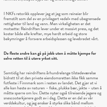
I NKFs retorikk opplever jeg at jeg som reineier blir
fremstilt som del av en privilegert «adel» med ubegrensede
rettigheter til land og vann. Men virkeligheten er det
motsatte: Reindriften lever under et massivt press, og det
koster både alle krefter, mye hardt arbeid og store
bekymringer å forsvare arbeidsplassen og levebrødet vårt.
De fleste andre kan gå på jobb uten å måtte kjempe for
selve retten til å utøve yrket sitt.
Samtidig har reindriftens århundrelange tilstedeværelse
bidratt til at den private eiendomsretten ikke fikk samme
fotfeste i Finnmark som i resten av landet. Det gjør at vi
alle kan høste av naturen – fiske, plukke bær, jakte – uten å
måtte spørre om lov. Dette nyter også tilreisende jegere og
snøscooterkjørere godt av i dag. Dette er en del av vår
verddekultur, og jeg ønsker å styrke slike bånd mellom