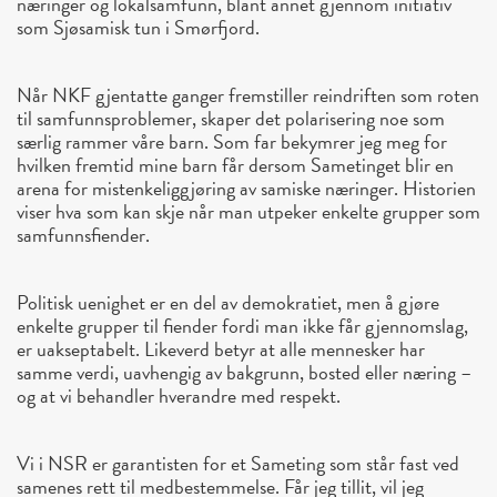
næringer og lokalsamfunn, blant annet gjennom initiativ
som Sjøsamisk tun i Smørfjord.
Når NKF gjentatte ganger fremstiller reindriften som roten
til samfunnsproblemer, skaper det polarisering noe som
særlig rammer våre barn. Som far bekymrer jeg meg for
hvilken fremtid mine barn får dersom Sametinget blir en
arena for mistenkeliggjøring av samiske næringer. Historien
viser hva som kan skje når man utpeker enkelte grupper som
samfunnsfiender.
Politisk uenighet er en del av demokratiet, men å gjøre
enkelte grupper til fiender fordi man ikke får gjennomslag,
er uakseptabelt. Likeverd betyr at alle mennesker har
samme verdi, uavhengig av bakgrunn, bosted eller næring –
og at vi behandler hverandre med respekt.
Vi i NSR er garantisten for et Sameting som står fast ved
samenes rett til medbestemmelse. Får jeg tillit, vil jeg