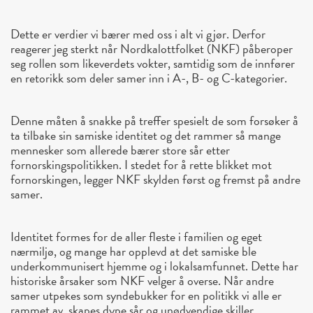
Dette er verdier vi bærer med oss i alt vi gjør. Derfor
reagerer jeg sterkt når Nordkalottfolket (NKF) påberoper
seg rollen som likeverdets vokter, samtidig som de innfører
en retorikk som deler samer inn i A-, B- og C-kategorier.
Denne måten å snakke på treffer spesielt de som forsøker å
ta tilbake sin samiske identitet og det rammer så mange
mennesker som allerede bærer store sår etter
fornorskingspolitikken. I stedet for å rette blikket mot
fornorskingen, legger NKF skylden først og fremst på andre
samer.
Identitet formes for de aller fleste i familien og eget
nærmiljø, og mange har opplevd at det samiske ble
underkommunisert hjemme og i lokalsamfunnet. Dette har
historiske årsaker som NKF velger å overse. Når andre
samer utpekes som syndebukker for en politikk vi alle er
rammet av, skapes dype sår og unødvendige skiller.