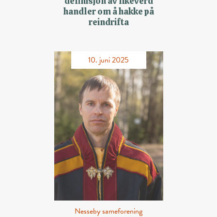
definisjon av likeverd
handler om å hakke på
reindrifta
10. juni 2025
Nesseby sameforening