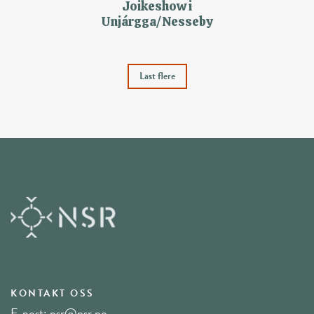
Joikeshow i
Unjárgga/Nesseby
Last flere
KONTAKT OSS
E-post:
nsr@nsr.no