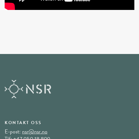
KONTAKT OSS
E-post:
nsr@nsr.no
Tlf:
+47 950 18 809