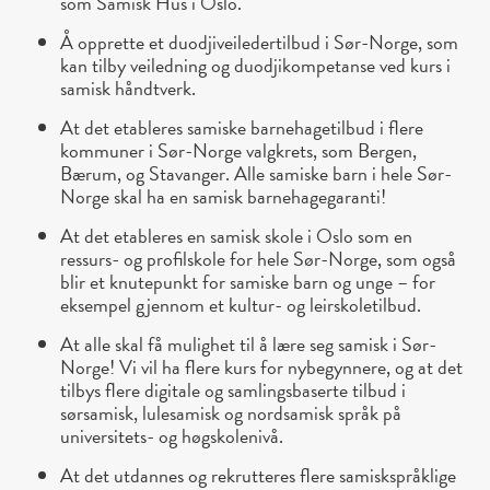
som Samisk Hus i Oslo.
Å opprette et duodjiveiledertilbud i Sør-Norge, som
kan tilby veiledning og duodjikompetanse ved kurs i
samisk håndtverk.
At det etableres samiske barnehagetilbud i flere
kommuner i Sør-Norge valgkrets, som Bergen,
Bærum, og Stavanger. Alle samiske barn i hele Sør-
Norge skal ha en samisk barnehagegaranti!
At det etableres en samisk skole i Oslo som en
ressurs- og profilskole for hele Sør-Norge, som også
blir et knutepunkt for samiske barn og unge – for
eksempel gjennom et kultur- og leirskoletilbud.
At alle skal få mulighet til å lære seg samisk i Sør-
Norge! Vi vil ha flere kurs for nybegynnere, og at det
tilbys flere digitale og samlingsbaserte tilbud i
sørsamisk, lulesamisk og nordsamisk språk på
universitets- og høgskolenivå.
At det utdannes og rekrutteres flere samiskspråklige